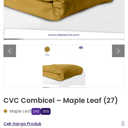
CVC Combicel – Maple Leaf (27)
Maple Leaf
24S
30S
Cek Harga Produk