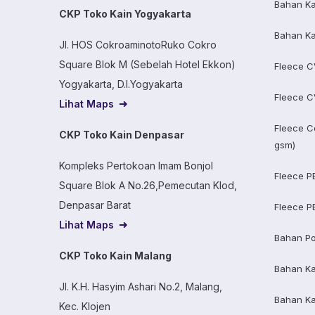
Bahan Ka
CKP Toko Kain Yogyakarta
Bahan Ka
Jl. HOS CokroaminotoRuko Cokro
Square Blok M (Sebelah Hotel Ekkon)
Fleece C
Yogyakarta, D.I.Yogyakarta
Fleece C
Lihat Maps
Fleece C
CKP Toko Kain Denpasar
gsm)
Kompleks Pertokoan Imam Bonjol
Fleece P
Square Blok A No.26,Pemecutan Klod,
Denpasar Barat
Fleece P
Lihat Maps
Bahan Po
CKP Toko Kain Malang
Bahan K
Jl. K.H. Hasyim Ashari No.2, Malang,
Bahan K
Kec. Klojen