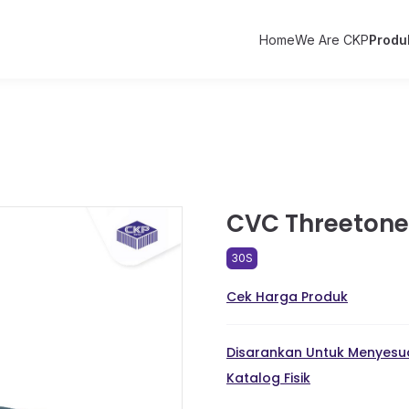
Home
We Are CKP
Produ
CVC Threetone 
30S
Cek Harga Produk
Disarankan Untuk Menyesua
Katalog Fisik