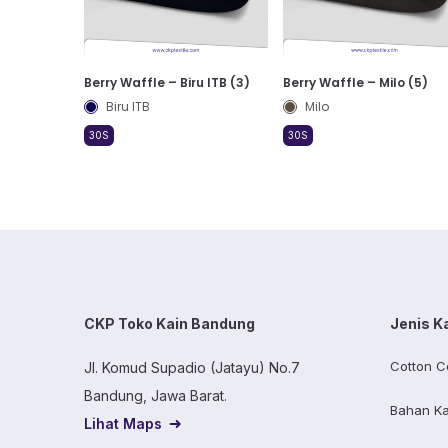
Berry Waffle – Biru ITB (3)
Berry Waffle – Milo (5)
Biru ITB
Milo
30S
30S
CKP Toko Kain Bandung
Jenis K
Cotton C
Jl. Komud Supadio (Jatayu) No.7
Bandung, Jawa Barat.
Bahan Ka
Lihat Maps