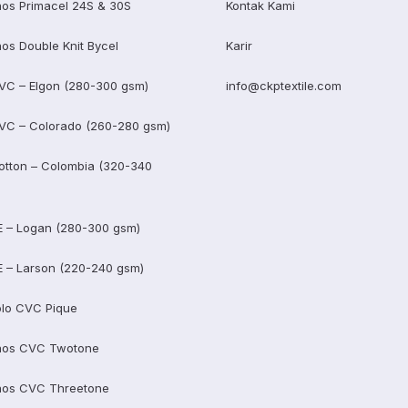
os Primacel 24S & 30S
Kontak Kami
os Double Knit Bycel
Karir
VC – Elgon (280-300 gsm)
info@ckptextile.com
VC – Colorado (260-280 gsm)
otton – Colombia (320-340
E – Logan (280-300 gsm)
E – Larson (220-240 gsm)
lo CVC Pique
aos CVC Twotone
aos CVC Threetone