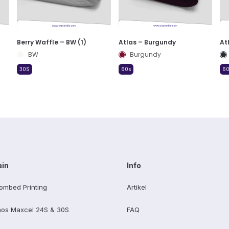
Berry Waffle – BW (1)
Atlas – Burgundy
At
BW
Burgundy
30S
60s
60
ain
Info
ombed Printing
Artikel
os Maxcel 24S & 30S
FAQ