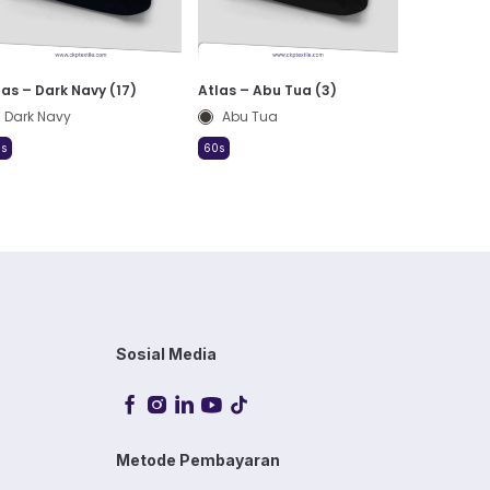
las – Dark Navy (17)
Atlas – Abu Tua (3)
Dark Navy
Abu Tua
s
60s
Sosial Media
Metode Pembayaran