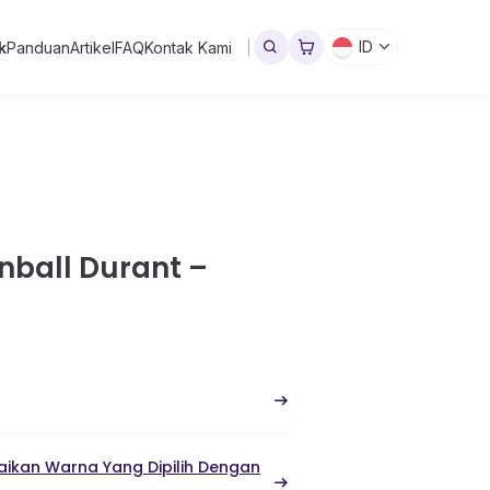
ID
k
Panduan
Artikel
FAQ
Kontak Kami
nball Durant –
ikan Warna Yang Dipilih Dengan