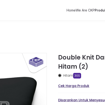
Home
We Are CKP
Produ
Double Knit Da
Hitam (2)
Hitam
30S
Cek Harga Produk
Disarankan Untuk Menyesua