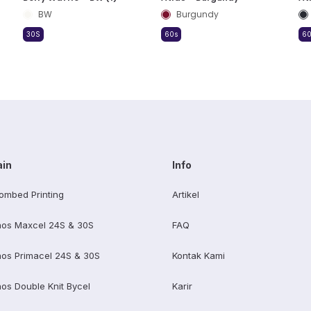
BW
Burgundy
30S
60s
60
ain
Info
ombed Printing
Artikel
os Maxcel 24S & 30S
FAQ
os Primacel 24S & 30S
Kontak Kami
os Double Knit Bycel
Karir