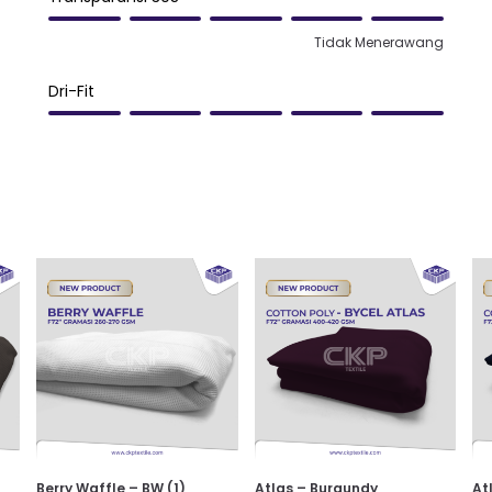
Tidak Menerawang
Dri-Fit
Berry Waffle – BW (1)
Atlas – Burgundy
At