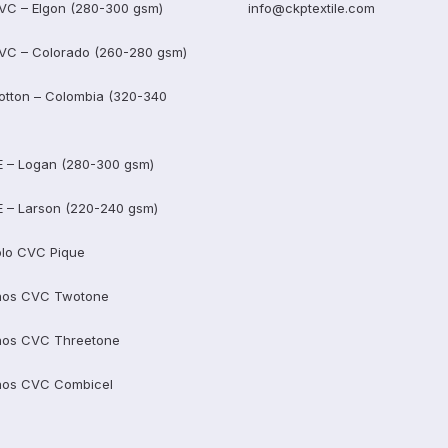
VC – Elgon (280-300 gsm)
info@ckptextile.com
VC – Colorado (260-280 gsm)
otton – Colombia (320-340
E – Logan (280-300 gsm)
E – Larson (220-240 gsm)
lo CVC Pique
aos CVC Twotone
aos CVC Threetone
aos CVC Combicel