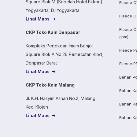
Square Blok M (Sebelah Hotel Ekkon)
Fleece C
Yogyakarta, D.I.Yogyakarta
Fleece C
Lihat Maps
Fleece C
CKP Toko Kain Denpasar
gsm)
Kompleks Pertokoan Imam Bonjol
Fleece P
Square Blok A No.26,Pemecutan Klod,
Denpasar Barat
Fleece P
Lihat Maps
Bahan Po
CKP Toko Kain Malang
Bahan K
Jl. K.H. Hasyim Ashari No.2, Malang,
Bahan K
Kec. Klojen
Lihat Maps
Bahan K