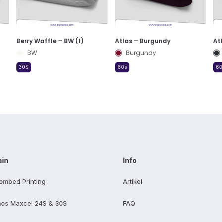
Berry Waffle – BW (1)
Atlas – Burgundy
At
BW
Burgundy
30S
60s
60
ain
Info
ombed Printing
Artikel
os Maxcel 24S & 30S
FAQ