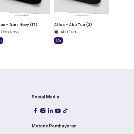
las – Dark Navy (17)
Atlas – Abu Tua (3)
Dark Navy
Abu Tua
s
60s
Sosial Media
Metode Pembayaran