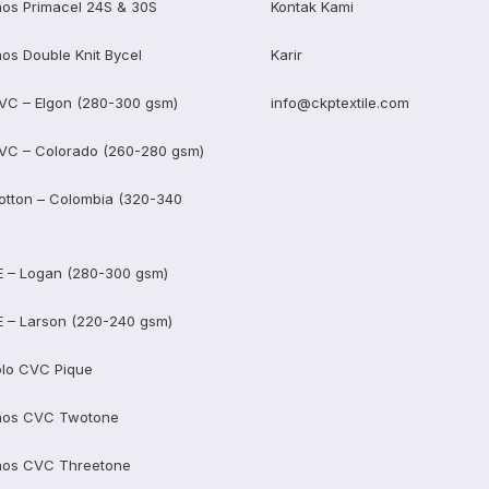
os Primacel 24S & 30S
Kontak Kami
os Double Knit Bycel
Karir
VC – Elgon (280-300 gsm)
info@ckptextile.com
VC – Colorado (260-280 gsm)
otton – Colombia (320-340
E – Logan (280-300 gsm)
E – Larson (220-240 gsm)
lo CVC Pique
aos CVC Twotone
aos CVC Threetone