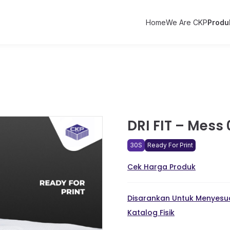
Home
We Are CKP
Produ
DRI FIT – Mess
30S
Ready For Print
Cek Harga Produk
Disarankan Untuk Menyesua
Katalog Fisik