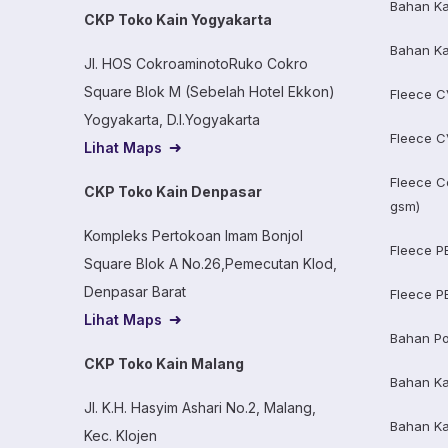
Bahan Ka
CKP Toko Kain Yogyakarta
Bahan Ka
Jl. HOS CokroaminotoRuko Cokro
Square Blok M (Sebelah Hotel Ekkon)
Fleece C
Yogyakarta, D.I.Yogyakarta
Fleece C
Lihat Maps
Fleece C
CKP Toko Kain Denpasar
gsm)
Kompleks Pertokoan Imam Bonjol
Fleece P
Square Blok A No.26,Pemecutan Klod,
Denpasar Barat
Fleece P
Lihat Maps
Bahan Po
CKP Toko Kain Malang
Bahan K
Jl. K.H. Hasyim Ashari No.2, Malang,
Bahan K
Kec. Klojen