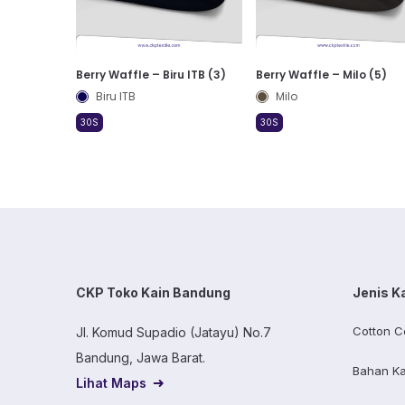
Berry Waffle – Biru ITB (3)
Berry Waffle – Milo (5)
Biru ITB
Milo
30S
30S
CKP Toko Kain Bandung
Jenis K
Cotton C
Jl. Komud Supadio (Jatayu) No.7
Bandung, Jawa Barat.
Bahan Ka
Lihat Maps