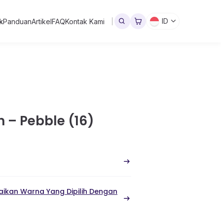
ID
k
Panduan
Artikel
FAQ
Kontak Kami
n – Pebble (16)
ikan Warna Yang Dipilih Dengan