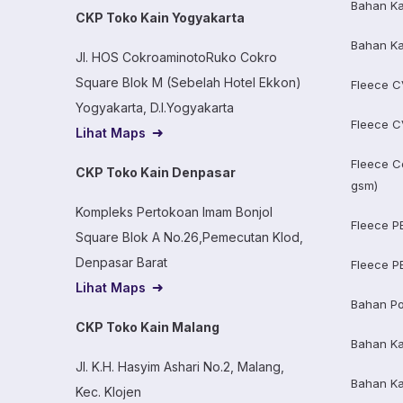
Bahan Ka
CKP Toko Kain Yogyakarta
Bahan Ka
Jl. HOS CokroaminotoRuko Cokro
Square Blok M (Sebelah Hotel Ekkon)
Fleece C
Yogyakarta, D.I.Yogyakarta
Fleece C
Lihat Maps
Fleece C
CKP Toko Kain Denpasar
gsm)
Kompleks Pertokoan Imam Bonjol
Fleece P
Square Blok A No.26,Pemecutan Klod,
Denpasar Barat
Fleece P
Lihat Maps
Bahan Po
CKP Toko Kain Malang
Bahan K
Jl. K.H. Hasyim Ashari No.2, Malang,
Bahan K
Kec. Klojen