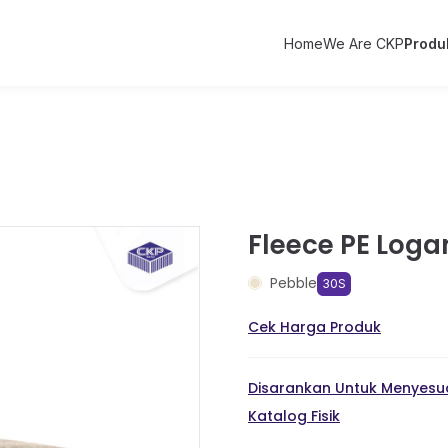
Home
We Are CKP
Produ
Fleece PE Loga
Pebble
30S
Cek Harga Produk
Disarankan Untuk Menyesua
Katalog Fisik