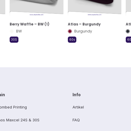
Berry Waffle – BW (1)
Atlas – Burgundy
At
BW
Burgundy
30S
60s
60
ain
Info
ombed Printing
Artikel
os Maxcel 24S & 30S
FAQ