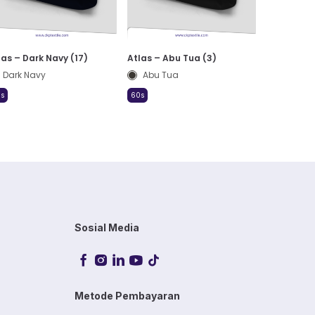
las – Dark Navy (17)
Atlas – Abu Tua (3)
Dark Navy
Abu Tua
s
60s
Sosial Media
Metode Pembayaran