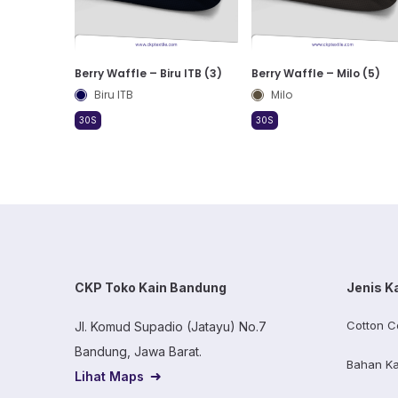
Berry Waffle – Biru ITB (3)
Berry Waffle – Milo (5)
Biru ITB
Milo
30S
30S
CKP Toko Kain Bandung
Jenis K
Cotton C
Jl. Komud Supadio (Jatayu) No.7
Bandung, Jawa Barat.
Bahan Ka
Lihat Maps