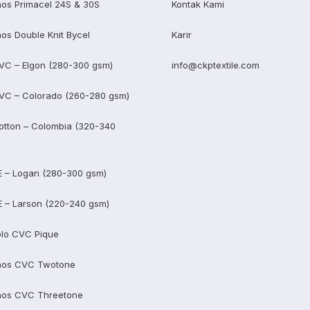
os Primacel 24S & 30S
Kontak Kami
os Double Knit Bycel
Karir
VC – Elgon (280-300 gsm)
info@ckptextile.com
VC – Colorado (260-280 gsm)
otton – Colombia (320-340
E – Logan (280-300 gsm)
E – Larson (220-240 gsm)
lo CVC Pique
aos CVC Twotone
aos CVC Threetone