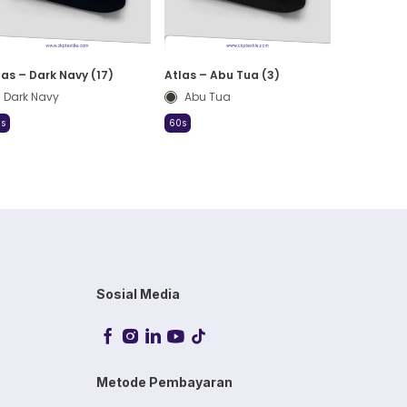
las – Dark Navy (17)
Atlas – Abu Tua (3)
Dark Navy
Abu Tua
s
60s
Sosial Media
Metode Pembayaran