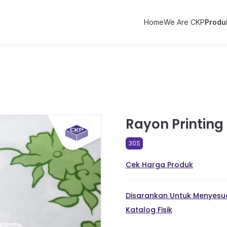
Home
We Are CKP
Produ
Rayon Printing 
30S
Cek Harga Produk
Disarankan Untuk Menyesua
Katalog Fisik