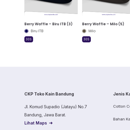
Berry Waffle – Biru ITB (3)
Berry Waffle – Milo (5)
Biru ITB
Milo
30S
30S
CKP Toko Kain Bandung
Jenis K
Cotton C
Jl. Komud Supadio (Jatayu) No.7
Bandung, Jawa Barat.
Bahan Ka
Lihat Maps