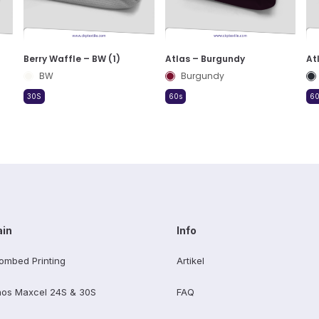
Berry Waffle – BW (1)
Atlas – Burgundy
At
BW
Burgundy
30S
60s
60
ain
Info
ombed Printing
Artikel
os Maxcel 24S & 30S
FAQ