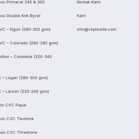
os Primacel 24S & 30S
Kontak Kami
os Double Knit Bycel
Karir
VC – Elgon (280-300 gsm)
info@ckptextile.com
VC – Colorado (260-280 gsm)
otton – Colombia (320-340
E – Logan (280-300 gsm)
E – Larson (220-240 gsm)
lo CVC Pique
aos CVC Twotone
aos CVC Threetone