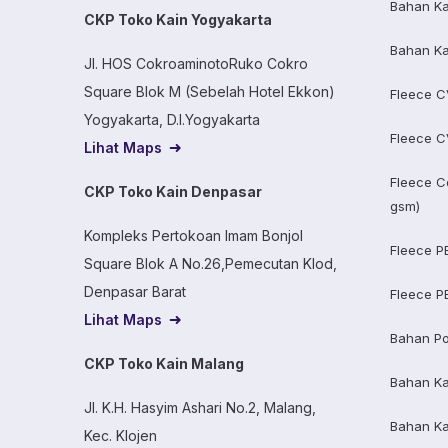
Bahan Ka
CKP Toko Kain Yogyakarta
Bahan Ka
Jl. HOS CokroaminotoRuko Cokro
Square Blok M (Sebelah Hotel Ekkon)
Fleece C
Yogyakarta, D.I.Yogyakarta
Fleece C
Lihat Maps
Fleece C
CKP Toko Kain Denpasar
gsm)
Kompleks Pertokoan Imam Bonjol
Fleece P
Square Blok A No.26,Pemecutan Klod,
Denpasar Barat
Fleece P
Lihat Maps
Bahan Po
CKP Toko Kain Malang
Bahan K
Jl. K.H. Hasyim Ashari No.2, Malang,
Bahan K
Kec. Klojen