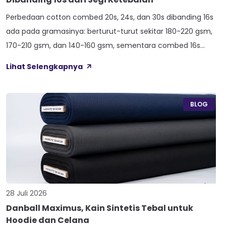
Perbedaan cotton combed 20s, 24s, dan 30s dibanding 16s
ada pada gramasinya: berturut-turut sekitar 180-220 gsm,
170-210 gsm, dan 140-160 gsm, sementara combed 16s
duduk paling atas di 210-240 gsm. Selisih angka ini yang bikin
Lihat Selengkapnya
satu kaos terasa berat dan kokoh, sedangkan kaos lain
terasa ringan dan menerawang saat dijemur. Banyak pemilik
konveksi baru tertukar […]
BLOG
28 Juli 2026
Danball Maximus, Kain Sintetis Tebal untuk
Hoodie dan Celana