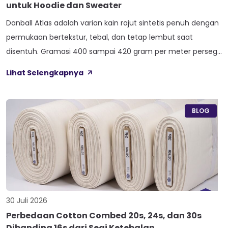
untuk Hoodie dan Sweater
Danball Atlas adalah varian kain rajut sintetis penuh dengan
permukaan bertekstur, tebal, dan tetap lembut saat
disentuh. Gramasi 400 sampai 420 gram per meter persegi,
ditambah empat perlakuan Cool Touch, Wicking Process,
Lihat Selengkapnya
Anti Bacterial, dan Anti Kusut, membuat kain ini pas untuk
hoodie, sweater, dan celana yang butuh jatuhan tegas.
Nama Atlas boleh jadi belum […]
BLOG
30 Juli 2026
Perbedaan Cotton Combed 20s, 24s, dan 30s
Dibanding 16s dari Segi Ketebalan