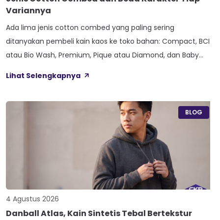
Variannya
Ada lima jenis cotton combed yang paling sering
ditanyakan pembeli kain kaos ke toko bahan: Compact, BCI
atau Bio Wash, Premium, Pique atau Diamond, dan Baby
Terry. Kelima varian ini lahir dari beda proses pemintalan
Lihat Selengkapnya
benang atau jenis rajutan, bukan dari angka ketebalan
seperti 20s atau 30s. Paham beda tiap jenis cotton combed
ini bikin […]
BLOG
4 Agustus 2026
Danball Atlas, Kain Sintetis Tebal Bertekstur