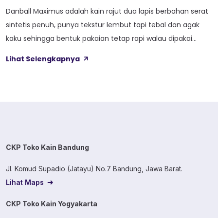
Danball Maximus adalah kain rajut dua lapis berbahan serat
sintetis penuh, punya tekstur lembut tapi tebal dan agak
kaku sehingga bentuk pakaian tetap rapi walau dipakai
lama. Kain ini dibekali empat perlakuan tambahan sekaligus,
Lihat Selengkapnya
yaitu Cool Touch, Wicking Process, Anti Bacterial, dan Anti
Kusut, jadi bukan cuma soal tampilan luar saja. Sebelum
masuk ke detail […]
CKP Toko Kain Bandung
Jl. Komud Supadio (Jatayu) No.7 Bandung, Jawa Barat.
Lihat Maps
CKP Toko Kain Yogyakarta