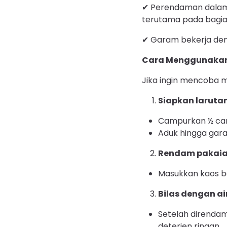
✔ Perendaman dalam 
terutama pada bagia
✔ Garam bekerja de
Cara Menggunakan
Jika ingin mencoba m
Siapkan laruta
Campurkan ½ cang
Aduk hingga gar
Rendam pakai
Masukkan kaos 
Bilas dengan ai
Setelah direndam
deterjen ringan.