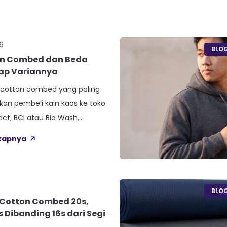
6
BLO
on Combed dan Beda
iap Variannya
s cotton combed yang paling
akan pembeli kain kaos ke toko
t, BCI atau Bio Wash,
ue atau Diamond, dan Baby
gkapnya
arian ini lahir dari beda proses
nang atau jenis rajutan,
gka ketebalan seperti 20s atau
da tiap jenis cotton combed
BLO
Cotton Combed 20s,
s Dibanding 16s dari Segi