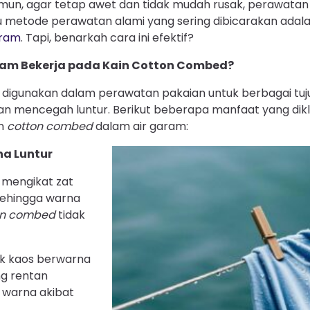
amun, agar tetap awet dan tidak mudah rusak, perawatan
atu metode perawatan alami yang sering dibicarakan ad
aram
. Tapi, benarkah cara ini efektif?
am Bekerja pada Kain Cotton Combed?
 digunakan dalam perawatan pakaian untuk berbagai tuj
an mencegah luntur. Berikut beberapa manfaat yang dikl
in
cotton combed
dalam air garam:
a Luntur
mengikat zat
sehingga warna
on combed
tidak
uk kaos berwarna
ng rentan
 warna akibat