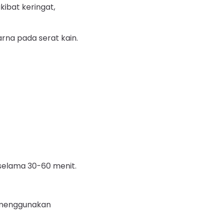
ibat keringat,
na pada serat kain.
selama 30-60 menit.
a menggunakan