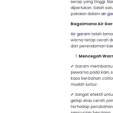
serap yang tinggi. N
diperlukan. Salah s
pakaian dalam
air g
Bagaimana Air Gar
Air garam
telah lama
warna tetap cerah d
dari perendaman ka
Mencegah Warn
✔ Garam membantu 
pewarna pada kain, 
kaos berbahan
cott
mudah luntur.
✔ Sangat efektif unt
gelap atau cerah ya
terhadap perubahan
pencucian berulang.