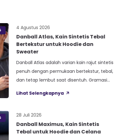
4 Agustus 2026
G
Danball Atlas, Kain Sintetis Tebal
Bertekstur untuk Hoodie dan
Sweater
Danball Atlas adalah varian kain rajut sintetis
penuh dengan permukaan bertekstur, tebal,
dan tetap lembut saat disentuh. Gramasi
400 sampai 420 gram per meter persegi,
Lihat Selengkapnya
ditambah empat perlakuan Cool Touch,
Wicking Process, Anti Bacterial, dan Anti
Kusut, membuat kain ini pas untuk hoodie,
28 Juli 2026
G
sweater, dan celana yang butuh jatuhan
Danball Maximus, Kain Sintetis
Tebal untuk Hoodie dan Celana
tegas. Nama Atlas boleh jadi belum […]