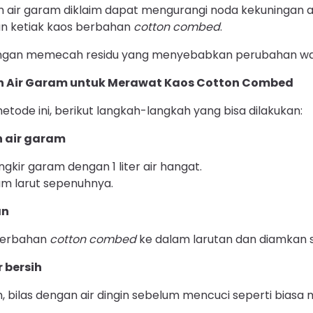
air garam diklaim dapat mengurangi noda kekuningan ak
n ketiak kaos berbahan
cotton combed
.
ngan memecah residu yang menyebabkan perubahan war
 Air Garam untuk Merawat Kaos Cotton Combed
etode ini, berikut langkah-langkah yang bisa dilakukan:
n air garam
kir garam dengan 1 liter air hangat.
am larut sepenuhnya.
an
berbahan
cotton combed
ke dalam larutan dan diamkan 
r bersih
, bilas dengan air dingin sebelum mencuci seperti bias