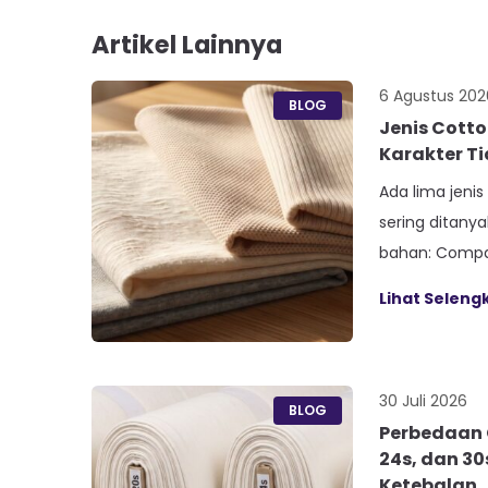
Artikel Lainnya
6 Agustus 202
BLOG
Jenis Cott
Karakter T
Ada lima jeni
sering ditany
bahan: Compac
Premium, Piq
Lihat Selen
Terry. Kelima v
pemintalan be
bukan dari an
30 Juli 2026
30s. Paham be
BLOG
Perbedaan 
ini bikin […]
24s, dan 30
Ketebalan