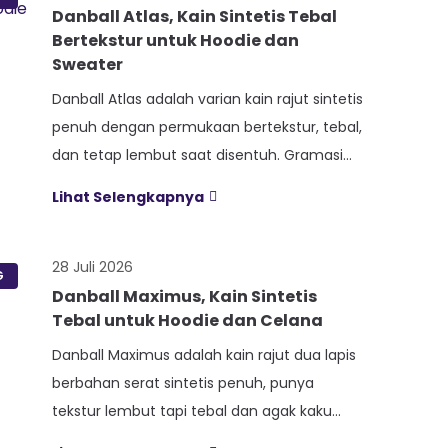
Danball Atlas, Kain Sintetis Tebal
Bertekstur untuk Hoodie dan
Sweater
Danball Atlas adalah varian kain rajut sintetis
penuh dengan permukaan bertekstur, tebal,
dan tetap lembut saat disentuh. Gramasi
400 sampai 420 gram per meter persegi,
Lihat Selengkapnya
ditambah empat perlakuan Cool Touch,
Wicking Process, Anti Bacterial, dan Anti
Kusut, membuat kain ini pas untuk hoodie,
28 Juli 2026
G
sweater, dan celana yang butuh jatuhan
Danball Maximus, Kain Sintetis
Tebal untuk Hoodie dan Celana
tegas. Nama Atlas boleh jadi belum […]
Danball Maximus adalah kain rajut dua lapis
berbahan serat sintetis penuh, punya
tekstur lembut tapi tebal dan agak kaku
sehingga bentuk pakaian tetap rapi walau