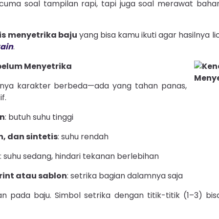
uma soal tampilan rapi, tapi juga soal merawat baha
tis menyetrika baju
yang bisa kamu ikuti agar hasilnya lic
kain
.
ebelum Menyetrika
punya karakter berbeda—ada yang tahan panas,
f.
en
: butuh suhu tinggi
n, dan sintetis
: suhu rendah
: suhu sedang, hindari tekanan berlebihan
rint atau sablon
: setrika bagian dalamnya saja
 pada baju. Simbol setrika dengan titik-titik (1–3) bi