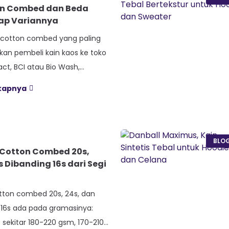
on Combed dan Beda
iap Variannya
s cotton combed yang paling
akan pembeli kain kaos ke toko
t, BCI atau Bio Wash,
ue atau Diamond, dan Baby
gkapnya
arian ini lahir dari beda proses
nang atau jenis rajutan,
gka ketebalan seperti 20s atau
da tiap jenis cotton combed
BLO
Cotton Combed 20s,
s Dibanding 16s dari Segi
tton combed 20s, 24s, dan
 16s ada pada gramasinya:
 sekitar 180-220 gsm, 170-210