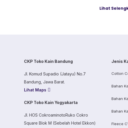
gsm, dan 140
Lihat Selen
16s duduk pali
angka ini yang
dan kokoh, se
ringan dan me
Banyak pemilik
CKP Toko Kain Bandung
Jenis K
Cotton C
Jl. Komud Supadio (Jatayu) No.7
Bandung, Jawa Barat.
Bahan Ka
Lihat Maps
Bahan Ka
CKP Toko Kain Yogyakarta
Bahan Ka
Jl. HOS CokroaminotoRuko Cokro
Square Blok M (Sebelah Hotel Ekkon)
Fleece C