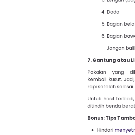
Dada
Bagian bel
Bagian baw
Jangan balik
7. Gantung atau Li
Pakaian yang dib
kembali kusut. Jadi
rapi setelah selesai.
Untuk hasil terbaik
ditindih benda berat
Bonus: Tips Tamb
Hindari
menyetr