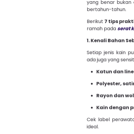
yang benar bukan c
bertahun-tahun.
Berikut
7 tips prak
ramah pada
serat 
1. Kenali Bahan S
Setiap jenis kain 
ada juga yang sensiti
Katun dan lin
Polyester, sati
Rayon dan wol
Kain dengan p
Cek label perawatan
ideal.