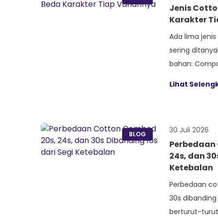
Jenis Cott
Karakter T
Ada lima jeni
sering ditany
bahan: Compac
Premium, Piq
Lihat Selen
Terry. Kelima v
pemintalan be
bukan dari an
30 Juli 2026
30s. Paham be
BLOG
Perbedaan 
ini bikin […]
24s, dan 30
Ketebalan
Perbedaan co
30s dibanding
berturut-turut