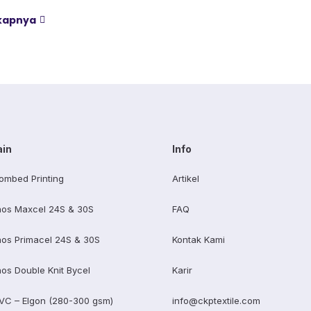
-160 gsm, sementara combed
gkapnya
ng atas di 210-240 gsm. Selisih
 bikin satu kaos terasa berat
dangkan kaos lain terasa
nerawang saat dijemur.
 konveksi baru tertukar […]
ain
Info
ombed Printing
Artikel
os Maxcel 24S & 30S
FAQ
os Primacel 24S & 30S
Kontak Kami
os Double Knit Bycel
Karir
VC – Elgon (280-300 gsm)
info@ckptextile.com