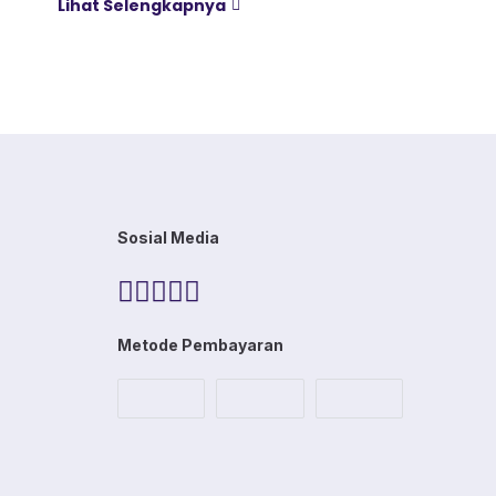
Lihat Selengkapnya
dipakai lama. Kain ini dibekali empat
perlakuan tambahan sekaligus, yaitu Cool
Touch, Wicking Process, Anti Bacterial, dan
Anti Kusut, jadi bukan cuma soal tampilan
luar saja. Sebelum masuk ke detail […]
Sosial Media
Metode Pembayaran