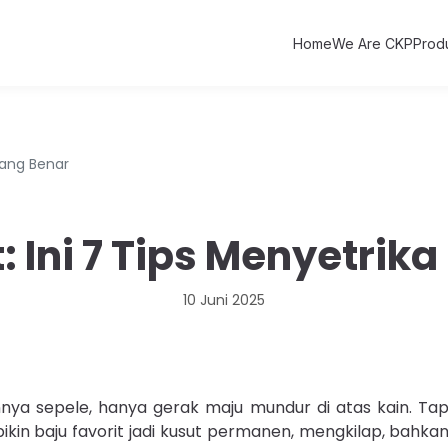
Home
We Are CKP
Prod
 yang Benar
: Ini 7 Tips Menyetrik
10 Juni 2025
annya sepele, hanya gerak maju mundur di atas kain. Tap
 bikin baju favorit jadi kusut permanen, mengkilap, bahka