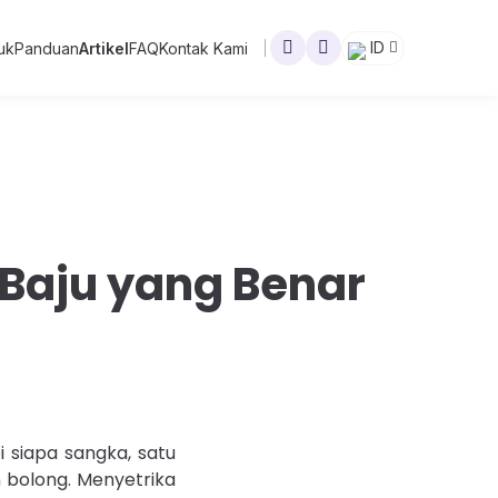
ID
uk
Panduan
Artikel
FAQ
Kontak Kami
a Baju yang Benar
i siapa sangka, satu
n bolong. Menyetrika