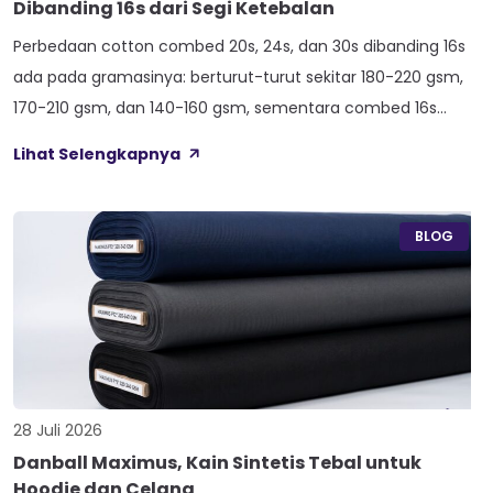
Dibanding 16s dari Segi Ketebalan
Perbedaan cotton combed 20s, 24s, dan 30s dibanding 16s
ada pada gramasinya: berturut-turut sekitar 180-220 gsm,
170-210 gsm, dan 140-160 gsm, sementara combed 16s
duduk paling atas di 210-240 gsm. Selisih angka ini yang bikin
Lihat Selengkapnya
satu kaos terasa berat dan kokoh, sedangkan kaos lain
terasa ringan dan menerawang saat dijemur. Banyak pemilik
konveksi baru tertukar […]
BLOG
28 Juli 2026
Danball Maximus, Kain Sintetis Tebal untuk
Hoodie dan Celana