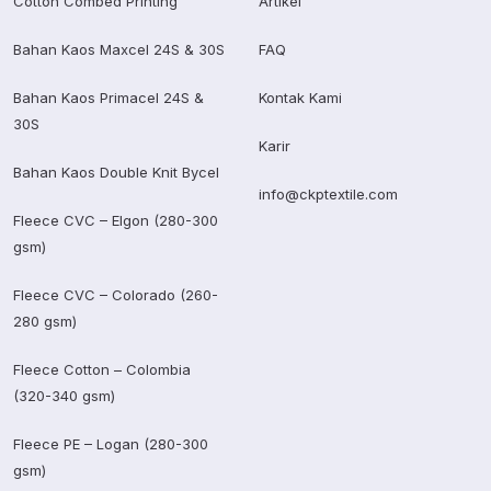
Cotton Combed Printing
Artikel
Bahan Kaos Maxcel 24S & 30S
FAQ
Bahan Kaos Primacel 24S &
Kontak Kami
30S
Karir
Bahan Kaos Double Knit Bycel
info@ckptextile.com
Fleece CVC – Elgon (280-300
gsm)
Fleece CVC – Colorado (260-
280 gsm)
Fleece Cotton – Colombia
(320-340 gsm)
Fleece PE – Logan (280-300
gsm)