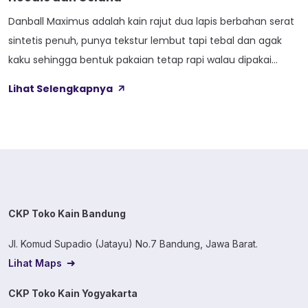
Danball Maximus adalah kain rajut dua lapis berbahan serat
sintetis penuh, punya tekstur lembut tapi tebal dan agak
kaku sehingga bentuk pakaian tetap rapi walau dipakai
lama. Kain ini dibekali empat perlakuan tambahan sekaligus,
Lihat Selengkapnya
yaitu Cool Touch, Wicking Process, Anti Bacterial, dan Anti
Kusut, jadi bukan cuma soal tampilan luar saja. Sebelum
masuk ke detail […]
CKP Toko Kain Bandung
Jl. Komud Supadio (Jatayu) No.7 Bandung, Jawa Barat.
Lihat Maps
CKP Toko Kain Yogyakarta