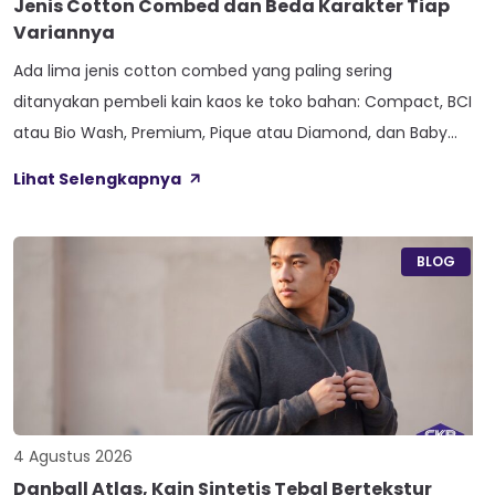
Jenis Cotton Combed dan Beda Karakter Tiap
Variannya
Ada lima jenis cotton combed yang paling sering
ditanyakan pembeli kain kaos ke toko bahan: Compact, BCI
atau Bio Wash, Premium, Pique atau Diamond, dan Baby
Terry. Kelima varian ini lahir dari beda proses pemintalan
Lihat Selengkapnya
benang atau jenis rajutan, bukan dari angka ketebalan
seperti 20s atau 30s. Paham beda tiap jenis cotton combed
ini bikin […]
BLOG
4 Agustus 2026
Danball Atlas, Kain Sintetis Tebal Bertekstur