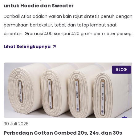
untuk Hoodie dan Sweater
Danball Atlas adalah varian kain rajut sintetis penuh dengan
permukaan bertekstur, tebal, dan tetap lembut saat
disentuh. Gramasi 400 sampai 420 gram per meter persegi,
ditambah empat perlakuan Cool Touch, Wicking Process,
Lihat Selengkapnya
Anti Bacterial, dan Anti Kusut, membuat kain ini pas untuk
hoodie, sweater, dan celana yang butuh jatuhan tegas.
Nama Atlas boleh jadi belum […]
BLOG
30 Juli 2026
Perbedaan Cotton Combed 20s, 24s, dan 30s