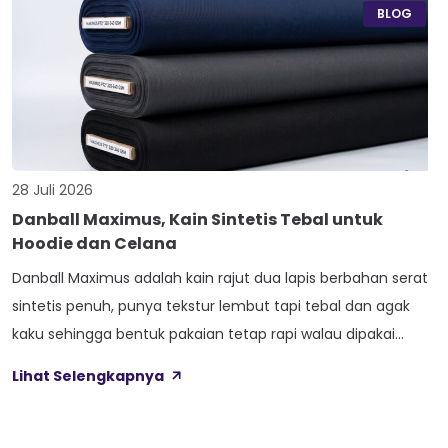
konveksi baru tertukar […]
BLOG
28 Juli 2026
Danball Maximus, Kain Sintetis Tebal untuk
Hoodie dan Celana
Danball Maximus adalah kain rajut dua lapis berbahan serat
sintetis penuh, punya tekstur lembut tapi tebal dan agak
kaku sehingga bentuk pakaian tetap rapi walau dipakai
lama. Kain ini dibekali empat perlakuan tambahan sekaligus,
Lihat Selengkapnya
yaitu Cool Touch, Wicking Process, Anti Bacterial, dan Anti
Kusut, jadi bukan cuma soal tampilan luar saja. Sebelum
masuk ke detail […]