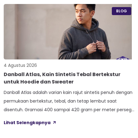
seperti 20s atau 30s. Paham beda tiap jenis cotton combed
ini bikin […]
BLOG
4 Agustus 2026
Danball Atlas, Kain Sintetis Tebal Bertekstur
untuk Hoodie dan Sweater
Danball Atlas adalah varian kain rajut sintetis penuh dengan
permukaan bertekstur, tebal, dan tetap lembut saat
disentuh. Gramasi 400 sampai 420 gram per meter persegi,
ditambah empat perlakuan Cool Touch, Wicking Process,
Lihat Selengkapnya
Anti Bacterial, dan Anti Kusut, membuat kain ini pas untuk
hoodie, sweater, dan celana yang butuh jatuhan tegas.