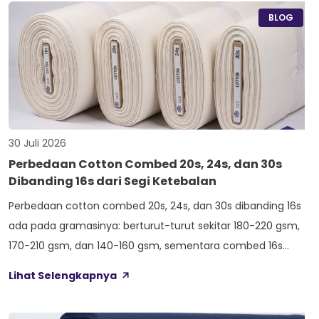
Nama Atlas boleh jadi belum […]
BLOG
30 Juli 2026
Perbedaan Cotton Combed 20s, 24s, dan 30s
Dibanding 16s dari Segi Ketebalan
Perbedaan cotton combed 20s, 24s, dan 30s dibanding 16s
ada pada gramasinya: berturut-turut sekitar 180-220 gsm,
170-210 gsm, dan 140-160 gsm, sementara combed 16s
duduk paling atas di 210-240 gsm. Selisih angka ini yang bikin
Lihat Selengkapnya
satu kaos terasa berat dan kokoh, sedangkan kaos lain
terasa ringan dan menerawang saat dijemur. Banyak pemilik