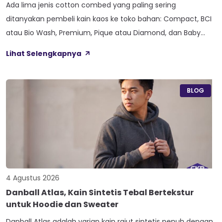
Ada lima jenis cotton combed yang paling sering
ditanyakan pembeli kain kaos ke toko bahan: Compact, BCI
atau Bio Wash, Premium, Pique atau Diamond, dan Baby
Terry. Kelima varian ini lahir dari beda proses pemintalan
Lihat Selengkapnya
benang atau jenis rajutan, bukan dari angka ketebalan
seperti 20s atau 30s. Paham beda tiap jenis cotton combed
ini bikin […]
BLOG
4 Agustus 2026
Danball Atlas, Kain Sintetis Tebal Bertekstur
untuk Hoodie dan Sweater
Danball Atlas adalah varian kain rajut sintetis penuh dengan