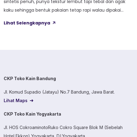
sintetis penuh, punya tekstur lembut tapi tebal dan agak
kaku sehingga bentuk pakaian tetap rapi walau dipakai
lama. Kain ini dibekali empat perlakuan tambahan sekaligus,
Lihat Selengkapnya
yaitu Cool Touch, Wicking Process, Anti Bacterial, dan Anti
Kusut, jadi bukan cuma soal tampilan luar saja. Sebelum
masuk ke detail […]
CKP Toko Kain Bandung
Jl. Komud Supadio (Jatayu) No.7 Bandung, Jawa Barat.
Lihat Maps
CKP Toko Kain Yogyakarta
Jl. HOS CokroaminotoRuko Cokro Square Blok M (Sebelah
Hotel Ekkon) Yogyakarta, D.I.Yogyakarta