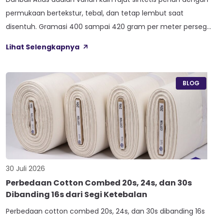
permukaan bertekstur, tebal, dan tetap lembut saat
disentuh. Gramasi 400 sampai 420 gram per meter persegi,
ditambah empat perlakuan Cool Touch, Wicking Process,
Lihat Selengkapnya
Anti Bacterial, dan Anti Kusut, membuat kain ini pas untuk
hoodie, sweater, dan celana yang butuh jatuhan tegas.
Nama Atlas boleh jadi belum […]
BLOG
30 Juli 2026
Perbedaan Cotton Combed 20s, 24s, dan 30s
Dibanding 16s dari Segi Ketebalan
Perbedaan cotton combed 20s, 24s, dan 30s dibanding 16s