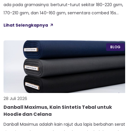
ada pada gramasinya: berturut-turut sekitar 180-220 gsm,
170-210 gsm, dan 140-160 gsm, sementara combed 16s
duduk paling atas di 210-240 gsm. Selisih angka ini yang bikin
Lihat Selengkapnya
satu kaos terasa berat dan kokoh, sedangkan kaos lain
terasa ringan dan menerawang saat dijemur. Banyak pemilik
konveksi baru tertukar […]
BLOG
28 Juli 2026
Danball Maximus, Kain Sintetis Tebal untuk
Hoodie dan Celana
Danball Maximus adalah kain rajut dua lapis berbahan serat