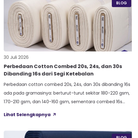
Nama Atlas boleh jadi belum […]
BLOG
30 Juli 2026
Perbedaan Cotton Combed 20s, 24s, dan 30s
Dibanding 16s dari Segi Ketebalan
Perbedaan cotton combed 20s, 24s, dan 30s dibanding 16s
ada pada gramasinya: berturut-turut sekitar 180-220 gsm,
170-210 gsm, dan 140-160 gsm, sementara combed 16s
duduk paling atas di 210-240 gsm. Selisih angka ini yang bikin
Lihat Selengkapnya
satu kaos terasa berat dan kokoh, sedangkan kaos lain
terasa ringan dan menerawang saat dijemur. Banyak pemilik
konveksi baru tertukar […]
BLOG