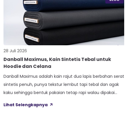
28 Juli 2026
Danball Maximus, Kain Sintetis Tebal untuk
Hoodie dan Celana
Danball Maximus adalah kain rajut dua lapis berbahan serat
sintetis penuh, punya tekstur lembut tapi tebal dan agak
kaku sehingga bentuk pakaian tetap rapi walau dipakai
lama. Kain ini dibekali empat perlakuan tambahan sekaligus,
Lihat Selengkapnya
yaitu Cool Touch, Wicking Process, Anti Bacterial, dan Anti
Kusut, jadi bukan cuma soal tampilan luar saja. Sebelum
masuk ke detail […]