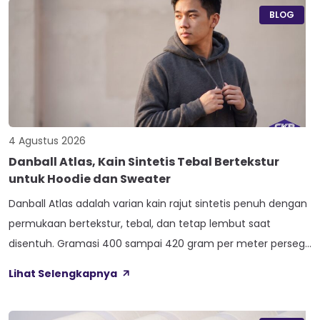
ini bikin […]
BLOG
4 Agustus 2026
Danball Atlas, Kain Sintetis Tebal Bertekstur
untuk Hoodie dan Sweater
Danball Atlas adalah varian kain rajut sintetis penuh dengan
permukaan bertekstur, tebal, dan tetap lembut saat
disentuh. Gramasi 400 sampai 420 gram per meter persegi,
ditambah empat perlakuan Cool Touch, Wicking Process,
Lihat Selengkapnya
Anti Bacterial, dan Anti Kusut, membuat kain ini pas untuk
hoodie, sweater, dan celana yang butuh jatuhan tegas.