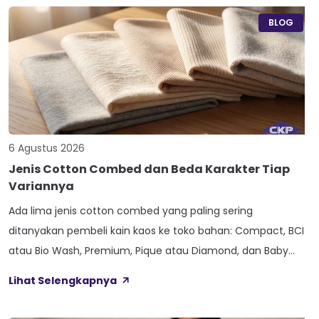
BLOG
6 Agustus 2026
Jenis Cotton Combed dan Beda Karakter Tiap
Variannya
Ada lima jenis cotton combed yang paling sering
ditanyakan pembeli kain kaos ke toko bahan: Compact, BCI
atau Bio Wash, Premium, Pique atau Diamond, dan Baby
Terry. Kelima varian ini lahir dari beda proses pemintalan
Lihat Selengkapnya
benang atau jenis rajutan, bukan dari angka ketebalan
seperti 20s atau 30s. Paham beda tiap jenis cotton combed