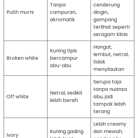
Tanpa
cenderung
Putih murni
campuran,
dingin,
akromatik
gampang
terlihat seperti
seragam klinis
Hangat,
Kuning tipis
lembut, netral,
Broken white
bercampur
tidak
abu-abu
menyilaukan
Serupa tapi
tanpa nuansa
Netral, sedikit
Off white
abu, jadi
lebih bersih
tampak lebih
terang
Lebih creamy
Kuning gading
dan mewah,
Ivory