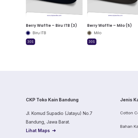
Berry Waffle – Biru ITB (3)
Berry Waffle – Milo (5)
Biru ITB
Milo
30S
30S
CKP Toko Kain Bandung
Jenis K
Cotton C
Jl. Komud Supadio (Jatayu) No.7
Bandung, Jawa Barat.
Bahan Ka
Lihat Maps