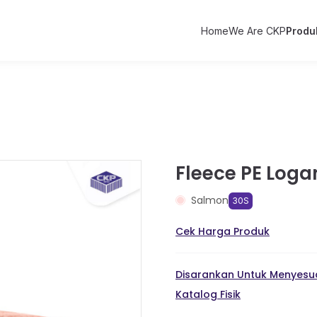
Home
We Are CKP
Produ
Fleece PE Loga
Salmon
30S
Cek Harga Produk
Disarankan Untuk Menyesua
Katalog Fisik