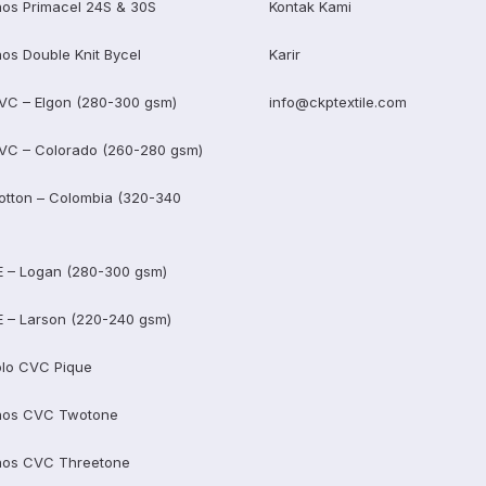
os Primacel 24S & 30S
Kontak Kami
os Double Knit Bycel
Karir
VC – Elgon (280-300 gsm)
info@ckptextile.com
VC – Colorado (260-280 gsm)
otton – Colombia (320-340
E – Logan (280-300 gsm)
E – Larson (220-240 gsm)
lo CVC Pique
aos CVC Twotone
aos CVC Threetone