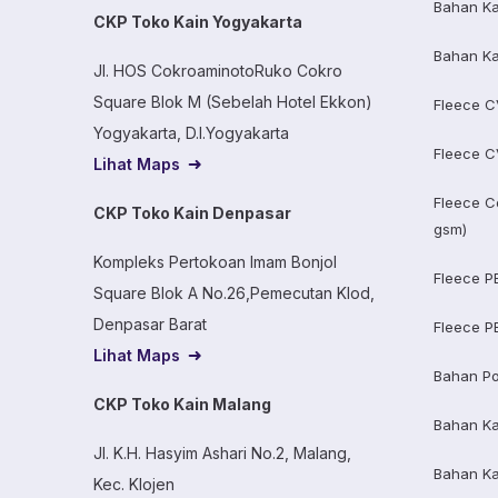
Bahan Ka
CKP Toko Kain Yogyakarta
Bahan Ka
Jl. HOS CokroaminotoRuko Cokro
Square Blok M (Sebelah Hotel Ekkon)
Fleece C
Yogyakarta, D.I.Yogyakarta
Fleece C
Lihat Maps
Fleece C
CKP Toko Kain Denpasar
gsm)
Kompleks Pertokoan Imam Bonjol
Fleece P
Square Blok A No.26,Pemecutan Klod,
Denpasar Barat
Fleece P
Lihat Maps
Bahan Po
CKP Toko Kain Malang
Bahan K
Jl. K.H. Hasyim Ashari No.2, Malang,
Bahan K
Kec. Klojen