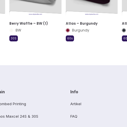
Berry Waffle – BW (1)
Atlas – Burgundy
At
BW
Burgundy
30S
60s
60
ain
Info
ombed Printing
Artikel
os Maxcel 24S & 30S
FAQ