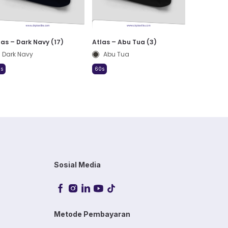
las – Dark Navy (17)
Atlas – Abu Tua (3)
Dark Navy
Abu Tua
s
60s
Sosial Media
Metode Pembayaran