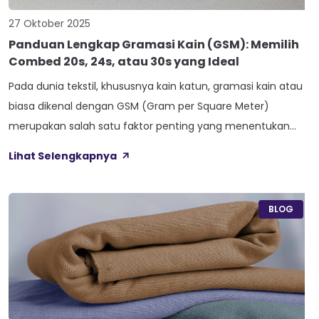
27 Oktober 2025
Panduan Lengkap Gramasi Kain (GSM): Memilih
Combed 20s, 24s, atau 30s yang Ideal
Pada dunia tekstil, khususnya kain katun, gramasi kain atau
biasa dikenal dengan GSM (Gram per Square Meter)
merupakan salah satu faktor penting yang menentukan
kualitas, keawetan, dan kenyamanan pemakai. Salah satu
Lihat Selengkapnya
parameter GSM yang banyak diperbincangkan dan
digunakan sebagai patokan adalah gramasi kain cotton
combed 30s. Grosir kain dengan standar ini sering kali dipilih
BLOG
karena […]