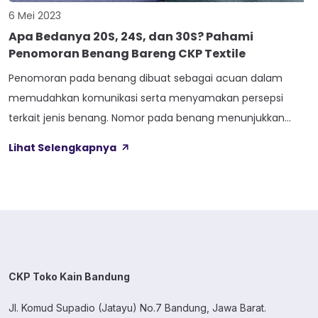
6 Mei 2023
Apa Bedanya 20S, 24S, dan 30S? Pahami
Penomoran Benang Bareng CKP Textile
Penomoran pada benang dibuat sebagai acuan dalam
memudahkan komunikasi serta menyamakan persepsi
terkait jenis benang. Nomor pada benang menunjukkan
tingkat kehalusan pada benang tersebut. Sistem
Lihat Selengkapnya
penomoran sendiri terbagi menjadi dua, Tidak Langsung dan
Langsung. 1. Penomoran Tidak Langsung Penomoran Tidak
Langsung biasa diaplikasikan pada jenis Natural Fiber, seperti
Rayon dan Cotton. Satuan yang paling […]
CKP Toko Kain Bandung
Jl. Komud Supadio (Jatayu) No.7 Bandung, Jawa Barat.