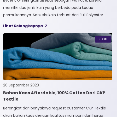
Bycel CKP seringkali disebut sebagai Two Face, karena
memiliki dua jenis kain yang berbeda pada kedua
permukaannya. Satu sisi kain terbuat dari Full Polyester
sedangkan sisi lainnya terbuat dari Full Cotton. Kain
Lihat Selengkapnya
Bycel merupakan kain High-End karena bersifat Fungsional,
dapat digunakan sesuai kebutuhan customer. Selain itu,
BLOG
kain Bycel juga diberi teknologi teranyar yakni pemberian
dua jenis […]
26 September 2023
Bahan Kaos Affordable, 100% Cotton Dari CKP
Textile
Berangkat dari banyaknya request customer CKP Textile
akan bahan kaos dengan kualitas mumpuni dan harga