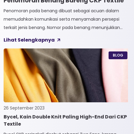
Penomoran Benang Bareng CKP Textile
Penomoran pada benang dibuat sebagai acuan dalam
memudahkan komunikasi serta menyamakan persepsi
terkait jenis benang. Nomor pada benang menunjukkan
tingkat kehalusan pada benang tersebut. Sistem
Lihat Selengkapnya
penomoran sendiri terbagi menjadi dua, Tidak Langsung dan
Langsung. 1. Penomoran Tidak Langsung Penomoran Tidak
BLOG
Langsung biasa diaplikasikan pada jenis Natural Fiber, seperti
Rayon dan Cotton. Satuan yang paling […]
26 September 2023
Bycel, Kain Double Knit Paling High-End Dari CKP
Textile