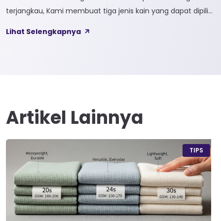
terjangkau, Kami membuat tiga jenis kain yang dapat dipilih
sesuai kebutuhan customer 1. SOFTCEL Softcel merupakan
Lihat Selengkapnya
kain yang bahan dasarnya 100% cotton. Softcel juga sering
disebut sebagai semi combed karna memiliki sifat kain yang
hampir mirip dengan cotton combed dari segi kelembutan
[…]
Artikel Lainnya
TIPS