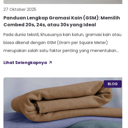
27 Oktober 2025
Panduan Lengkap Gramasi Kain (GSM): Memilih
Combed 20s, 24s, atau 30s yang Ideal
Pada dunia tekstil, khususnya kain katun, gramasi kain atau
biasa dikenal dengan GSM (Gram per Square Meter)
merupakan salah satu faktor penting yang menentukan
kualitas, keawetan, dan kenyamanan pemakai. Salah satu
Lihat Selengkapnya
parameter GSM yang banyak diperbincangkan dan
digunakan sebagai patokan adalah gramasi kain cotton
combed 30s. Grosir kain dengan standar ini sering kali dipilih
BLOG
karena […]