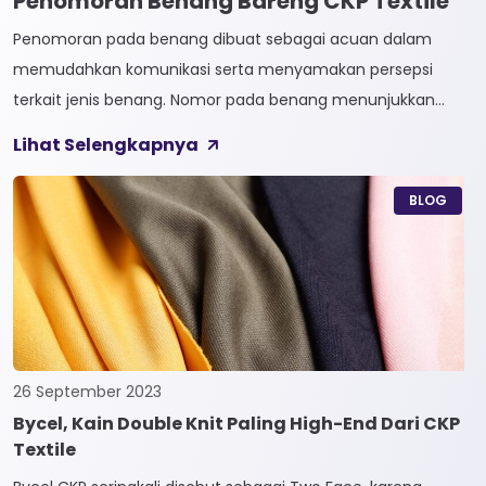
Penomoran Benang Bareng CKP Textile
Penomoran pada benang dibuat sebagai acuan dalam
memudahkan komunikasi serta menyamakan persepsi
terkait jenis benang. Nomor pada benang menunjukkan
tingkat kehalusan pada benang tersebut. Sistem
Lihat Selengkapnya
penomoran sendiri terbagi menjadi dua, Tidak Langsung dan
Langsung. 1. Penomoran Tidak Langsung Penomoran Tidak
BLOG
Langsung biasa diaplikasikan pada jenis Natural Fiber, seperti
Rayon dan Cotton. Satuan yang paling […]
26 September 2023
Bycel, Kain Double Knit Paling High-End Dari CKP
Textile