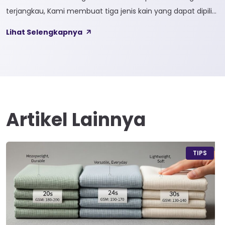
terjangkau, Kami membuat tiga jenis kain yang dapat dipilih
sesuai kebutuhan customer 1. SOFTCEL Softcel merupakan
Lihat Selengkapnya
kain yang bahan dasarnya 100% cotton. Softcel juga sering
disebut sebagai semi combed karna memiliki sifat kain yang
hampir mirip dengan cotton combed dari segi kelembutan
[…]
Artikel Lainnya
TIPS