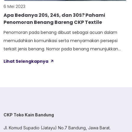
6 Mei 2023
Apa Bedanya 20S, 24S, dan 30S? Pahami
Penomoran Benang Bareng CKP Textile
Penomoran pada benang dibuat sebagai acuan dalam
memudahkan komunikasi serta menyamakan persepsi
terkait jenis benang. Nomor pada benang menunjukkan
tingkat kehalusan pada benang tersebut. Sistem
Lihat Selengkapnya
penomoran sendiri terbagi menjadi dua, Tidak Langsung dan
Langsung. 1. Penomoran Tidak Langsung Penomoran Tidak
Langsung biasa diaplikasikan pada jenis Natural Fiber, seperti
Rayon dan Cotton. Satuan yang paling […]
CKP Toko Kain Bandung
Jl. Komud Supadio (Jatayu) No.7 Bandung, Jawa Barat.