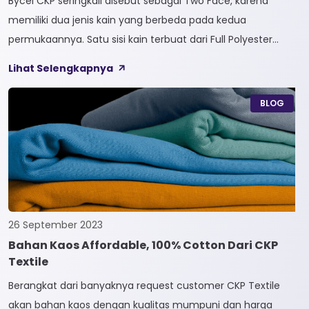
Bycel CKP seringkali disebut sebagai Two Face, karena
memiliki dua jenis kain yang berbeda pada kedua
permukaannya. Satu sisi kain terbuat dari Full Polyester
sedangkan sisi lainnya terbuat dari Full Cotton. Kain
Lihat Selengkapnya
Bycel merupakan kain High-End karena bersifat Fungsional,
dapat digunakan sesuai kebutuhan customer. Selain itu,
BLOG
kain Bycel juga diberi teknologi teranyar yakni pemberian
dua jenis […]
26 September 2023
Bahan Kaos Affordable, 100% Cotton Dari CKP
Textile
Berangkat dari banyaknya request customer CKP Textile
akan bahan kaos dengan kualitas mumpuni dan harga