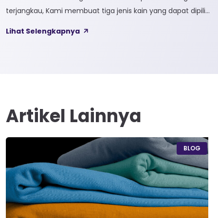
terjangkau, Kami membuat tiga jenis kain yang dapat dipilih
sesuai kebutuhan customer 1. SOFTCEL Softcel merupakan
Lihat Selengkapnya
kain yang bahan dasarnya 100% cotton. Softcel juga sering
disebut sebagai semi combed karna memiliki sifat kain yang
hampir mirip dengan cotton combed dari segi kelembutan
[…]
Artikel Lainnya
BLOG