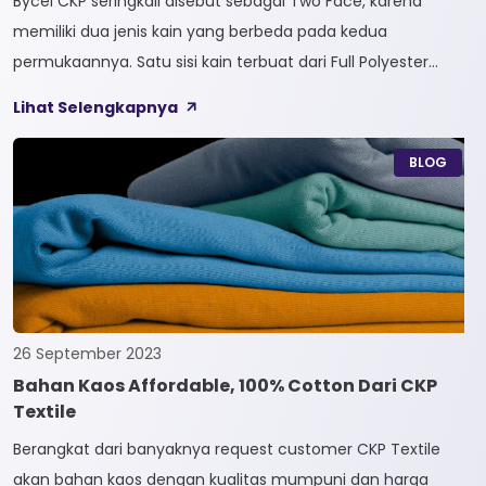
Bycel CKP seringkali disebut sebagai Two Face, karena
memiliki dua jenis kain yang berbeda pada kedua
permukaannya. Satu sisi kain terbuat dari Full Polyester
sedangkan sisi lainnya terbuat dari Full Cotton. Kain
Lihat Selengkapnya
Bycel merupakan kain High-End karena bersifat Fungsional,
dapat digunakan sesuai kebutuhan customer. Selain itu,
BLOG
kain Bycel juga diberi teknologi teranyar yakni pemberian
dua jenis […]
26 September 2023
Bahan Kaos Affordable, 100% Cotton Dari CKP
Textile
Berangkat dari banyaknya request customer CKP Textile
akan bahan kaos dengan kualitas mumpuni dan harga