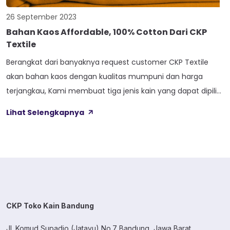
26 September 2023
Bahan Kaos Affordable, 100% Cotton Dari CKP
Textile
Berangkat dari banyaknya request customer CKP Textile
akan bahan kaos dengan kualitas mumpuni dan harga
terjangkau, Kami membuat tiga jenis kain yang dapat dipilih
sesuai kebutuhan customer 1. SOFTCEL Softcel merupakan
Lihat Selengkapnya
kain yang bahan dasarnya 100% cotton. Softcel juga sering
disebut sebagai semi combed karna memiliki sifat kain yang
hampir mirip dengan cotton combed dari segi kelembutan
[…]
CKP Toko Kain Bandung
Jl. Komud Supadio (Jatayu) No.7 Bandung, Jawa Barat.