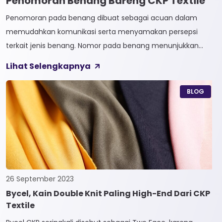
Penomoran Benang Bareng CKP Textile
Penomoran pada benang dibuat sebagai acuan dalam
memudahkan komunikasi serta menyamakan persepsi
terkait jenis benang. Nomor pada benang menunjukkan
tingkat kehalusan pada benang tersebut. Sistem
Lihat Selengkapnya
penomoran sendiri terbagi menjadi dua, Tidak Langsung dan
Langsung. 1. Penomoran Tidak Langsung Penomoran Tidak
BLOG
Langsung biasa diaplikasikan pada jenis Natural Fiber, seperti
Rayon dan Cotton. Satuan yang paling […]
26 September 2023
Bycel, Kain Double Knit Paling High-End Dari CKP
Textile