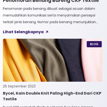
Penomoran Benang Bareng CKP Textile
Penomoran pada benang dibuat sebagai acuan dalam
memudahkan komunikasi serta menyamakan persepsi
terkait jenis benang. Nomor pada benang menunjukkan
tingkat kehalusan pada benang tersebut. Sistem
Lihat Selengkapnya
penomoran sendiri terbagi menjadi dua, Tidak Langsung dan
Langsung. 1. Penomoran Tidak Langsung Penomoran Tidak
BLOG
Langsung biasa diaplikasikan pada jenis Natural Fiber, seperti
Rayon dan Cotton. Satuan yang paling […]
26 September 2023
Bycel, Kain Double Knit Paling High-End Dari CKP
Textile