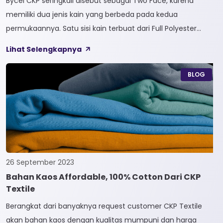
Bycel CKP seringkali disebut sebagai Two Face, karena
memiliki dua jenis kain yang berbeda pada kedua
permukaannya. Satu sisi kain terbuat dari Full Polyester
sedangkan sisi lainnya terbuat dari Full Cotton. Kain
Lihat Selengkapnya
Bycel merupakan kain High-End karena bersifat Fungsional,
dapat digunakan sesuai kebutuhan customer. Selain itu,
BLOG
kain Bycel juga diberi teknologi teranyar yakni pemberian
dua jenis […]
26 September 2023
Bahan Kaos Affordable, 100% Cotton Dari CKP
Textile
Berangkat dari banyaknya request customer CKP Textile
akan bahan kaos dengan kualitas mumpuni dan harga