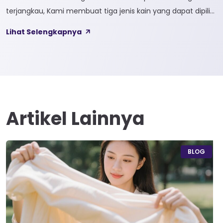
terjangkau, Kami membuat tiga jenis kain yang dapat dipilih
sesuai kebutuhan customer 1. SOFTCEL Softcel merupakan
Lihat Selengkapnya
kain yang bahan dasarnya 100% cotton. Softcel juga sering
disebut sebagai semi combed karna memiliki sifat kain yang
hampir mirip dengan cotton combed dari segi kelembutan
[…]
Artikel Lainnya
BLOG