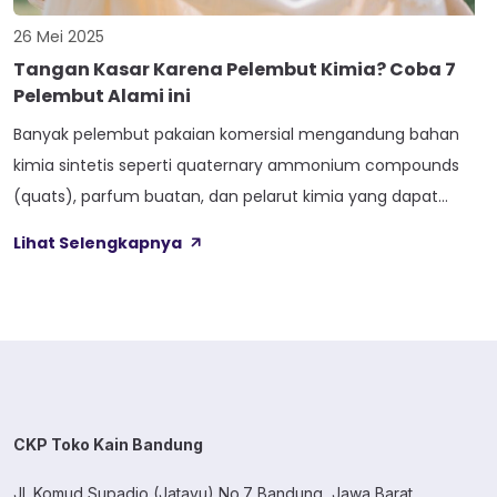
26 Mei 2025
Tangan Kasar Karena Pelembut Kimia? Coba 7
Pelembut Alami ini
Banyak pelembut pakaian komersial mengandung bahan
kimia sintetis seperti quaternary ammonium compounds
(quats), parfum buatan, dan pelarut kimia yang dapat
menyebabkan iritasi kulit dan membuat tangan kasar. Bagi
Lihat Selengkapnya
sebagian orang, terutama yang memiliki kulit sensitif atau
sering mencuci pakaian dengan tangan, efek samping ini
bisa sangat mengganggu. Untuk mengatasi hal ini, kamu
bisa beralih ke […]
CKP Toko Kain Bandung
Jl. Komud Supadio (Jatayu) No.7 Bandung, Jawa Barat.