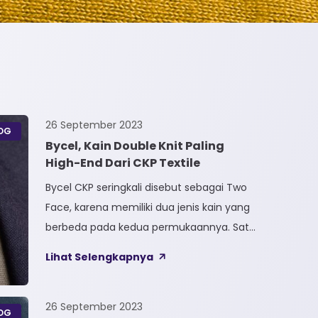
26 September 2023
OG
Bycel, Kain Double Knit Paling
High-End Dari CKP Textile
Bycel CKP seringkali disebut sebagai Two
Face, karena memiliki dua jenis kain yang
berbeda pada kedua permukaannya. Satu
sisi kain terbuat dari Full Polyester
Lihat Selengkapnya
sedangkan sisi lainnya terbuat dari Full
Cotton. Kain Bycel merupakan kain High-
End karena bersifat Fungsional, dapat
26 September 2023
OG