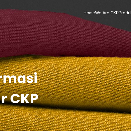
Home
We Are CKP
Produ
ormasi
ar CKP