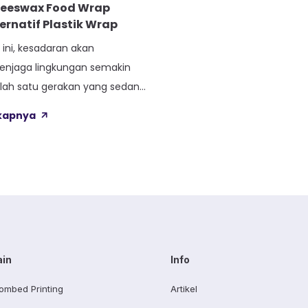
eeswax Food Wrap
ernatif Plastik Wrap
 ini, kesadaran akan
enjaga lingkungan semakin
lah satu gerakan yang sedang
ah tren movement ramah
gkapnya
au yang sering disebut
an keberlanjutan (sustainable
erakan ini mencakup
k kehidupan sehari-hari,
aimana kita mengurangi
stik. Salah satu inovasi
 gerakan ini adalah
in sebagai […]
ain
Info
ombed Printing
Artikel