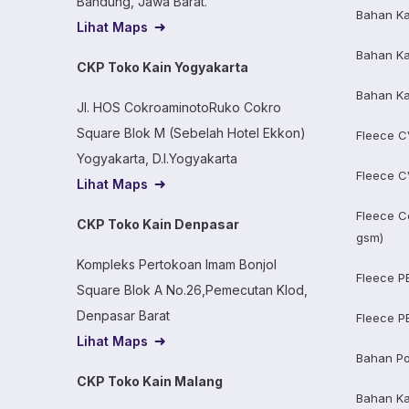
Bandung, Jawa Barat.
Bahan Ka
Lihat Maps
Bahan Ka
CKP Toko Kain Yogyakarta
Bahan Ka
Jl. HOS CokroaminotoRuko Cokro
Square Blok M (Sebelah Hotel Ekkon)
Fleece C
Yogyakarta, D.I.Yogyakarta
Fleece C
Lihat Maps
Fleece C
CKP Toko Kain Denpasar
gsm)
Kompleks Pertokoan Imam Bonjol
Fleece P
Square Blok A No.26,Pemecutan Klod,
Denpasar Barat
Fleece P
Lihat Maps
Bahan Po
CKP Toko Kain Malang
Bahan K