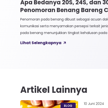
Apa Bedanya 20S, 24S, dan 
Penomoran Benang Bareng CK
Penomoran pada benang dibuat sebagai acuan 
komunikasi serta menyamakan persepsi terkait jen
pada benang menunjukkan tingkat kehalusan pada 
Sistem penomoran sendiri terbagi menjadi dua, Ti
Lihat Selengkapnya
Langsung. 1. Penomoran Tidak Langsung Penomora
biasa diaplikasikan pada jenis Natural Fiber, seperti
Satuan yang paling […]
Artikel Lainnya
10 Juni 2024
BLOG