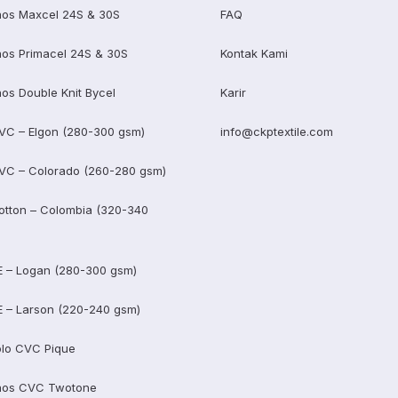
os Maxcel 24S & 30S
FAQ
os Primacel 24S & 30S
Kontak Kami
os Double Knit Bycel
Karir
VC – Elgon (280-300 gsm)
info@ckptextile.com
VC – Colorado (260-280 gsm)
otton – Colombia (320-340
E – Logan (280-300 gsm)
E – Larson (220-240 gsm)
lo CVC Pique
aos CVC Twotone