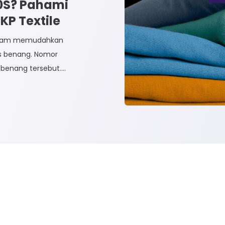
30S? Pahami
P Textile
dalam memudahkan
is benang. Nomor
benang tersebut.
dak Langsung dan
n Tidak Langsung
 Rayon dan Cotton.