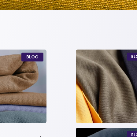
BLOG
BL
BL