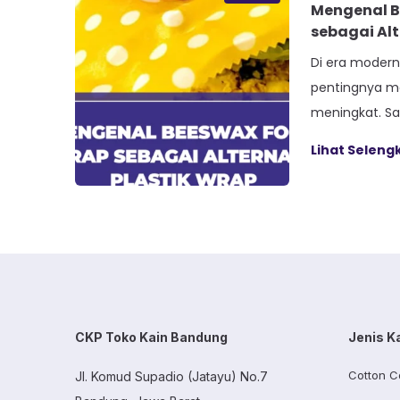
Mengenal B
sebagai Alt
Di era modern
pentingnya m
meningkat. Sa
populer adal
Lihat Selen
lingkungan at
sebagai gerak
movement). G
berbagai aspe
termasuk bag
penggunaan pla
menarik dalam
penggunaan ka
CKP Toko Kain Bandung
Jenis K
Cotton C
Jl. Komud Supadio (Jatayu) No.7