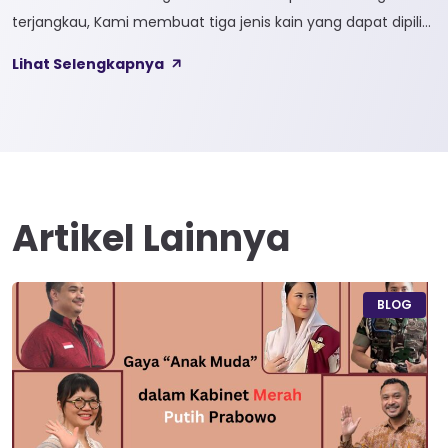
terjangkau, Kami membuat tiga jenis kain yang dapat dipilih
sesuai kebutuhan customer 1. SOFTCEL Softcel merupakan
Lihat Selengkapnya
kain yang bahan dasarnya 100% cotton. Softcel juga sering
disebut sebagai semi combed karna memiliki sifat kain yang
hampir mirip dengan cotton combed dari segi kelembutan
[…]
Artikel Lainnya
BLOG