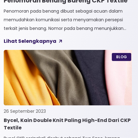
Penomoran Benang Bareng CKP Textile
Penomoran pada benang dibuat sebagai acuan dalam
memudahkan komunikasi serta menyamakan persepsi
terkait jenis benang. Nomor pada benang menunjukkan
tingkat kehalusan pada benang tersebut. Sistem
Lihat Selengkapnya
penomoran sendiri terbagi menjadi dua, Tidak Langsung dan
Langsung. 1. Penomoran Tidak Langsung Penomoran Tidak
BLOG
Langsung biasa diaplikasikan pada jenis Natural Fiber, seperti
Rayon dan Cotton. Satuan yang paling […]
26 September 2023
Bycel, Kain Double Knit Paling High-End Dari CKP
Textile