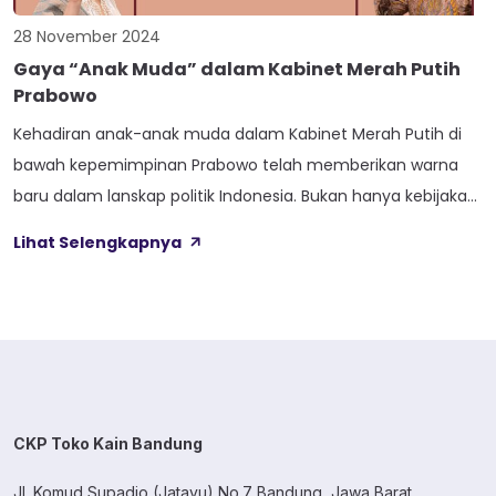
28 November 2024
Gaya “Anak Muda” dalam Kabinet Merah Putih
Prabowo
Kehadiran anak-anak muda dalam Kabinet Merah Putih di
bawah kepemimpinan Prabowo telah memberikan warna
baru dalam lanskap politik Indonesia. Bukan hanya kebijakan
inovatif dan pendekatan segar dalam menjalankan
Lihat Selengkapnya
pemerintahan, tetapi juga gaya fashion mereka yang
mencuri perhatian. Sosok-sosok ini menunjukkan bahwa
politik bisa tampil lebih menarik dengan sentuhan fashion
yang modern dan personal. Masing-masing tokoh […]
CKP Toko Kain Bandung
Jl. Komud Supadio (Jatayu) No.7 Bandung, Jawa Barat.