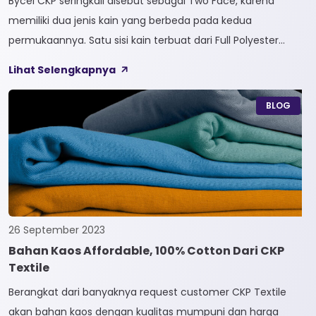
Bycel CKP seringkali disebut sebagai Two Face, karena
memiliki dua jenis kain yang berbeda pada kedua
permukaannya. Satu sisi kain terbuat dari Full Polyester
sedangkan sisi lainnya terbuat dari Full Cotton. Kain
Lihat Selengkapnya
Bycel merupakan kain High-End karena bersifat Fungsional,
dapat digunakan sesuai kebutuhan customer. Selain itu,
BLOG
kain Bycel juga diberi teknologi teranyar yakni pemberian
dua jenis […]
26 September 2023
Bahan Kaos Affordable, 100% Cotton Dari CKP
Textile
Berangkat dari banyaknya request customer CKP Textile
akan bahan kaos dengan kualitas mumpuni dan harga