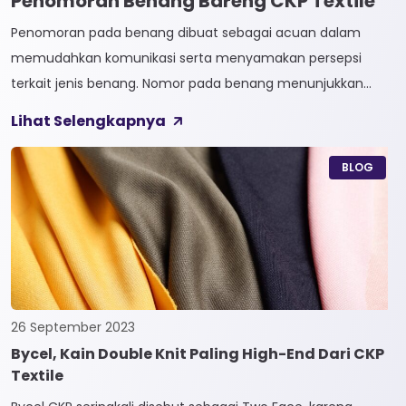
Penomoran Benang Bareng CKP Textile
Penomoran pada benang dibuat sebagai acuan dalam
memudahkan komunikasi serta menyamakan persepsi
terkait jenis benang. Nomor pada benang menunjukkan
tingkat kehalusan pada benang tersebut. Sistem
Lihat Selengkapnya
penomoran sendiri terbagi menjadi dua, Tidak Langsung dan
Langsung. 1. Penomoran Tidak Langsung Penomoran Tidak
BLOG
Langsung biasa diaplikasikan pada jenis Natural Fiber, seperti
Rayon dan Cotton. Satuan yang paling […]
26 September 2023
Bycel, Kain Double Knit Paling High-End Dari CKP
Textile