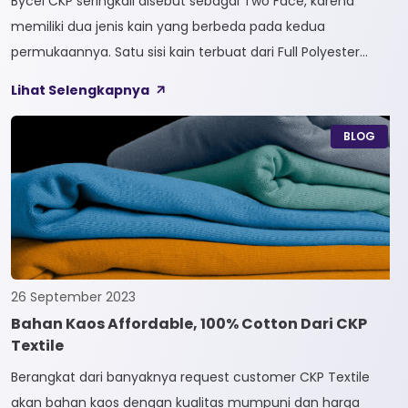
Bycel CKP seringkali disebut sebagai Two Face, karena
memiliki dua jenis kain yang berbeda pada kedua
permukaannya. Satu sisi kain terbuat dari Full Polyester
sedangkan sisi lainnya terbuat dari Full Cotton. Kain
Lihat Selengkapnya
Bycel merupakan kain High-End karena bersifat Fungsional,
dapat digunakan sesuai kebutuhan customer. Selain itu,
BLOG
kain Bycel juga diberi teknologi teranyar yakni pemberian
dua jenis […]
26 September 2023
Bahan Kaos Affordable, 100% Cotton Dari CKP
Textile
Berangkat dari banyaknya request customer CKP Textile
akan bahan kaos dengan kualitas mumpuni dan harga