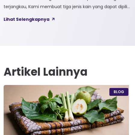
terjangkau, Kami membuat tiga jenis kain yang dapat dipilih
sesuai kebutuhan customer 1. SOFTCEL Softcel merupakan
Lihat Selengkapnya
kain yang bahan dasarnya 100% cotton. Softcel juga sering
disebut sebagai semi combed karna memiliki sifat kain yang
hampir mirip dengan cotton combed dari segi kelembutan
[…]
Artikel Lainnya
BLOG