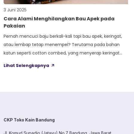
3 Juni 2025
Cara Alami Menghilangkan Bau Apek pada
Pakaian
Pernah mencuci baju berkali-kali tapi bau apek, keringat,
atau lembap tetap menempel? Terutama pada bahan
katun seperti cotton combed, yang menyerap keringat
dengan baik, masalah ini bisa cukup mengganggu. Sisa
Lihat Selengkapnya
keringat, detergen yang tidak terbilas sempurna, serta
bakteri yang berkembang saat pakaian dijemur di ruang
tertutup adalah penyebab utamanya. Daripada memakai
pewangi sintetis yang hanya […]
CKP Toko Kain Bandung
Jl. Komud Supadio (Jatayu) No.7 Bandung, Jawa Barat.