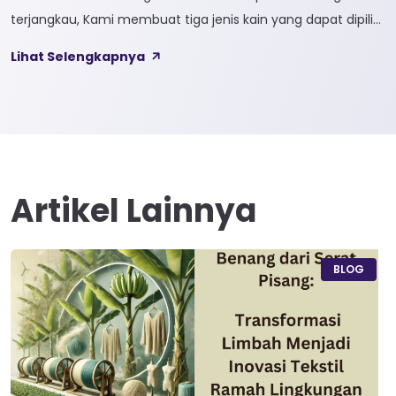
terjangkau, Kami membuat tiga jenis kain yang dapat dipilih
sesuai kebutuhan customer 1. SOFTCEL Softcel merupakan
Lihat Selengkapnya
kain yang bahan dasarnya 100% cotton. Softcel juga sering
disebut sebagai semi combed karna memiliki sifat kain yang
hampir mirip dengan cotton combed dari segi kelembutan
[…]
Artikel Lainnya
BLOG