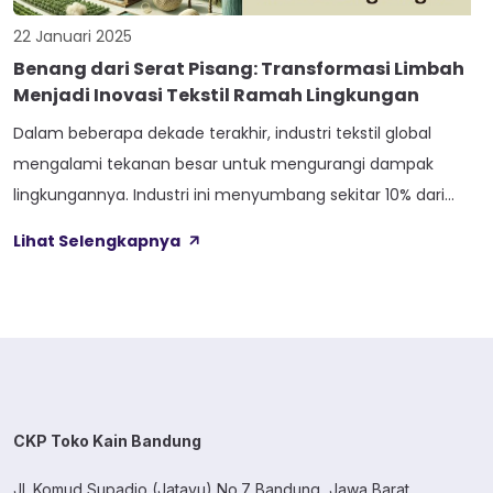
22 Januari 2025
Benang dari Serat Pisang: Transformasi Limbah
Menjadi Inovasi Tekstil Ramah Lingkungan
Dalam beberapa dekade terakhir, industri tekstil global
mengalami tekanan besar untuk mengurangi dampak
lingkungannya. Industri ini menyumbang sekitar 10% dari
total emisi karbon global dan menghasilkan 92 juta ton
Lihat Selengkapnya
limbah tekstil setiap tahunnya. Salah satu solusi yang kini
menarik perhatian adalah inovasi dalam pemanfaatan
serat alami dari limbah agrikultur, salah satunya benang
pisang. Penelitian dan […]
CKP Toko Kain Bandung
Jl. Komud Supadio (Jatayu) No.7 Bandung, Jawa Barat.