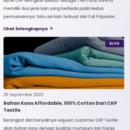
Bycel CKP seringkali disebut sebagai Two Face, karena
memiliki dua jenis kain yang berbeda pada kedua
permukaannya. Satu sisi kain terbuat dari Full Polyester
sedangkan sisi lainnya terbuat dari Full Cotton. Kain
Lihat Selengkapnya
Bycel merupakan kain High-End karena bersifat Fungsional,
dapat digunakan sesuai kebutuhan customer. Selain itu,
BLOG
kain Bycel juga diberi teknologi teranyar yakni pemberian
dua jenis […]
26 September 2023
Bahan Kaos Affordable, 100% Cotton Dari CKP
Textile
Berangkat dari banyaknya request customer CKP Textile
akan bahan kaos dengan kualitas mumpuni dan harga