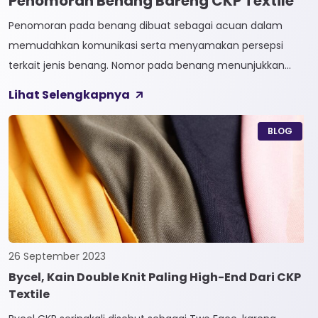
Penomoran Benang Bareng CKP Textile
Penomoran pada benang dibuat sebagai acuan dalam
memudahkan komunikasi serta menyamakan persepsi
terkait jenis benang. Nomor pada benang menunjukkan
tingkat kehalusan pada benang tersebut. Sistem
Lihat Selengkapnya
penomoran sendiri terbagi menjadi dua, Tidak Langsung dan
Langsung. 1. Penomoran Tidak Langsung Penomoran Tidak
BLOG
Langsung biasa diaplikasikan pada jenis Natural Fiber, seperti
Rayon dan Cotton. Satuan yang paling […]
26 September 2023
Bycel, Kain Double Knit Paling High-End Dari CKP
Textile