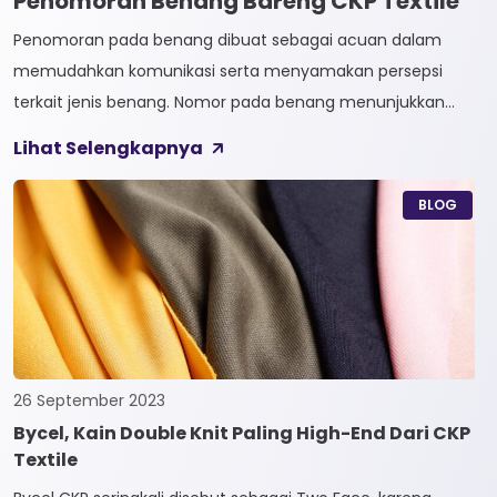
Penomoran Benang Bareng CKP Textile
Penomoran pada benang dibuat sebagai acuan dalam
memudahkan komunikasi serta menyamakan persepsi
terkait jenis benang. Nomor pada benang menunjukkan
tingkat kehalusan pada benang tersebut. Sistem
Lihat Selengkapnya
penomoran sendiri terbagi menjadi dua, Tidak Langsung dan
Langsung. 1. Penomoran Tidak Langsung Penomoran Tidak
BLOG
Langsung biasa diaplikasikan pada jenis Natural Fiber, seperti
Rayon dan Cotton. Satuan yang paling […]
26 September 2023
Bycel, Kain Double Knit Paling High-End Dari CKP
Textile