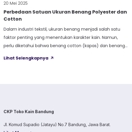
20 Mei 2025
Perbedaan Satuan Ukuran Benang Polyester dan
Cotton
Dalam industri tekstil, ukuran benang menjadi salah satu
faktor penting yang menentukan karakter kain. Namun,
perlu diketahui bahwa benang cotton (kapas) dan benang
polyester (serat sintetis) menggunakan satuan ukuran yang
Lihat Selengkapnya
berbeda, karena masing-masing dikembangkan dari jenis
serat dan sistem pengukuran yang berlainan. Memahami
perbedaan ini penting, baik untuk produsen maupun
konsumen tekstil. Benang Cotton: Ukuran […]
CKP Toko Kain Bandung
Jl. Komud Supadio (Jatayu) No.7 Bandung, Jawa Barat.