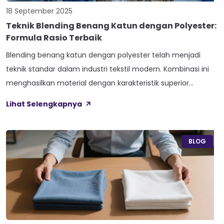
18 September 2025
Teknik Blending Benang Katun dengan Polyester:
Formula Rasio Terbaik
Blending benang katun dengan polyester telah menjadi
teknik standar dalam industri tekstil modern. Kombinasi ini
menghasilkan material dengan karakteristik superior
dibandingkan single fiber. Oleh karena itu, pemahaman
Lihat Selengkapnya
teknik blending yang tepat sangat penting untuk
mengoptimalkan kualitas produk. 1. Dasar-Dasar Blending
Benang Katun dengan Polyester Proses blending
BLOG
menggabungkan serat alami katun dengan serat sintetis
polyester. Tujuannya […]