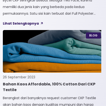
Bycel CKP seringkali disebut sebagai Two Face, karena
memiliki dua jenis kain yang berbeda pada kedua
permukaannya. Satu sisi kain terbuat dari Full Polyester
sedangkan sisi lainnya terbuat dari Full Cotton. Kain
Lihat Selengkapnya
Bycel merupakan kain High-End karena bersifat Fungsional,
dapat digunakan sesuai kebutuhan customer. Selain itu,
BLOG
kain Bycel juga diberi teknologi teranyar yakni pemberian
dua jenis […]
26 September 2023
Bahan Kaos Affordable, 100% Cotton Dari CKP
Textile
Berangkat dari banyaknya request customer CKP Textile
akan bahan kaos dengan kualitas mumpuni dan harga