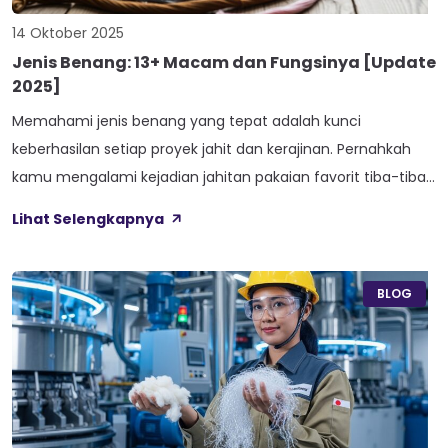
14 Oktober 2025
Jenis Benang: 13+ Macam dan Fungsinya [Update
2025]
Memahami jenis benang yang tepat adalah kunci
keberhasilan setiap proyek jahit dan kerajinan. Pernahkah
kamu mengalami kejadian jahitan pakaian favorit tiba-tiba
lepas saat sedang dipakai? Atau hasil karya rajutan yang
Lihat Selengkapnya
tidak sehalus yang diharapkan? Saya pernah
mengalaminya, dan ternyata masalahnya sederhana: salah
pilih benang! Sebagai seseorang yang telah berkecimpung
BLOG
di dunia tekstil dan kerajinan selama […]