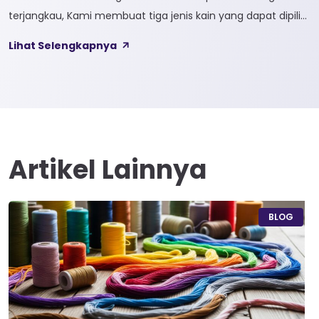
terjangkau, Kami membuat tiga jenis kain yang dapat dipilih
sesuai kebutuhan customer 1. SOFTCEL Softcel merupakan
Lihat Selengkapnya
kain yang bahan dasarnya 100% cotton. Softcel juga sering
disebut sebagai semi combed karna memiliki sifat kain yang
hampir mirip dengan cotton combed dari segi kelembutan
[…]
Artikel Lainnya
BLOG