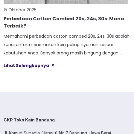
15 Oktober 2025
Perbedaan Cotton Combed 20s, 24s, 30s: Mana
Terbaik?
Memahami perbedaan cotton combed 20s, 24s, 30s adalah
kunci untuk menemukan kain paling nyaman sesuai
kebutuhan Anda. Banyak orang masih bingung dengan
angka-angka di belakang cotton combed dan mana yang
Lihat Selengkapnya
paling cocok untuk cuaca tropis Indonesia yang panas dan
lembab. Memilih jenis kain yang tepat bukan sekadar soal
harga atau penampilan. Kenyamanan saat dipakai seharian,
[…]
CKP Toko Kain Bandung
Jl. Komud Supadio (Jatayu) No.7 Bandung, Jawa Barat.