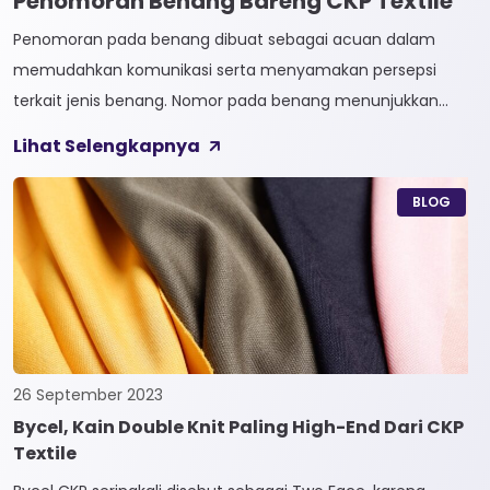
Penomoran Benang Bareng CKP Textile
Penomoran pada benang dibuat sebagai acuan dalam
memudahkan komunikasi serta menyamakan persepsi
terkait jenis benang. Nomor pada benang menunjukkan
tingkat kehalusan pada benang tersebut. Sistem
Lihat Selengkapnya
penomoran sendiri terbagi menjadi dua, Tidak Langsung dan
Langsung. 1. Penomoran Tidak Langsung Penomoran Tidak
BLOG
Langsung biasa diaplikasikan pada jenis Natural Fiber, seperti
Rayon dan Cotton. Satuan yang paling […]
26 September 2023
Bycel, Kain Double Knit Paling High-End Dari CKP
Textile