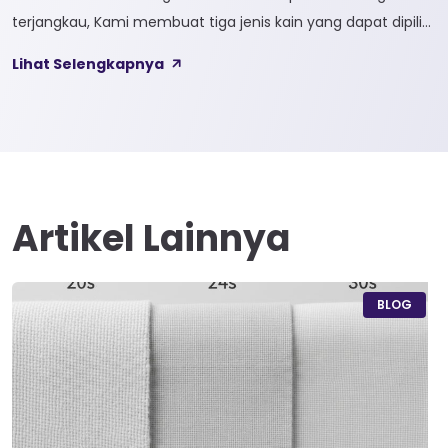
terjangkau, Kami membuat tiga jenis kain yang dapat dipilih
sesuai kebutuhan customer 1. SOFTCEL Softcel merupakan
Lihat Selengkapnya
kain yang bahan dasarnya 100% cotton. Softcel juga sering
disebut sebagai semi combed karna memiliki sifat kain yang
hampir mirip dengan cotton combed dari segi kelembutan
[…]
Artikel Lainnya
BLOG