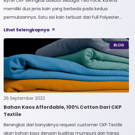
Bycel CKP seringkali disebut sebagai Two Face, karena
memiliki dua jenis kain yang berbeda pada kedua
permukaannya. Satu sisi kain terbuat dari Full Polyester
sedangkan sisi lainnya terbuat dari Full Cotton. Kain
Lihat Selengkapnya
Bycel merupakan kain High-End karena bersifat Fungsional,
dapat digunakan sesuai kebutuhan customer. Selain itu,
BLOG
kain Bycel juga diberi teknologi teranyar yakni pemberian
dua jenis […]
26 September 2023
Bahan Kaos Affordable, 100% Cotton Dari CKP
Textile
Berangkat dari banyaknya request customer CKP Textile
akan bahan kaos dengan kualitas mumpuni dan harga