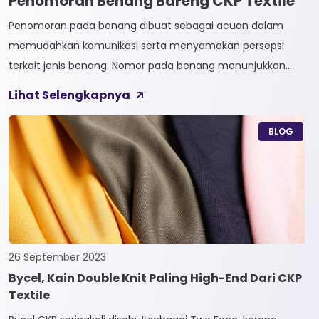
Penomoran Benang Bareng CKP Textile
Penomoran pada benang dibuat sebagai acuan dalam
memudahkan komunikasi serta menyamakan persepsi
terkait jenis benang. Nomor pada benang menunjukkan
tingkat kehalusan pada benang tersebut. Sistem
Lihat Selengkapnya
penomoran sendiri terbagi menjadi dua, Tidak Langsung dan
Langsung. 1. Penomoran Tidak Langsung Penomoran Tidak
BLOG
Langsung biasa diaplikasikan pada jenis Natural Fiber, seperti
Rayon dan Cotton. Satuan yang paling […]
26 September 2023
Bycel, Kain Double Knit Paling High-End Dari CKP
Textile