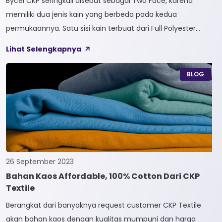
Bycel CKP seringkali disebut sebagai Two Face, karena
memiliki dua jenis kain yang berbeda pada kedua
permukaannya. Satu sisi kain terbuat dari Full Polyester
sedangkan sisi lainnya terbuat dari Full Cotton. Kain
Lihat Selengkapnya
Bycel merupakan kain High-End karena bersifat Fungsional,
dapat digunakan sesuai kebutuhan customer. Selain itu,
BLOG
kain Bycel juga diberi teknologi teranyar yakni pemberian
dua jenis […]
26 September 2023
Bahan Kaos Affordable, 100% Cotton Dari CKP
Textile
Berangkat dari banyaknya request customer CKP Textile
akan bahan kaos dengan kualitas mumpuni dan harga