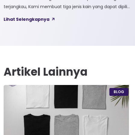
terjangkau, Kami membuat tiga jenis kain yang dapat dipilih
sesuai kebutuhan customer 1. SOFTCEL Softcel merupakan
Lihat Selengkapnya
kain yang bahan dasarnya 100% cotton. Softcel juga sering
disebut sebagai semi combed karna memiliki sifat kain yang
hampir mirip dengan cotton combed dari segi kelembutan
[…]
Artikel Lainnya
BLOG