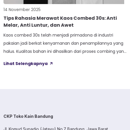
14 November 2025
Tips Rahasia Merawat Kaos Combed 30s: Anti
Melar, Anti Luntur, dan Awet
Kaos combed 30s telah menjadi primadona di industri
pakaian jadi berkat kenyamanan dan penampilannya yang
halus. Kualitas bahan ini dihasilkan dari proses combing yang
menghilangkan serat-serat pendek dan kasar,
Lihat Selengkapnya
menghasilkan kain yang lembut di kulit. Meskipun unggul,
kaos combed 30s yang relatif tipis dan ringan memerlukan
penanganan khusus agar tetap terjaga kualitasnya.
Perawatan yang salah […]
CKP Toko Kain Bandung
Jl. Komud Supadio (Jatayu) No.7 Bandung, Jawa Barat.