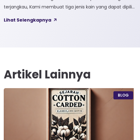
terjangkau, Kami membuat tiga jenis kain yang dapat dipilih
sesuai kebutuhan customer 1. SOFTCEL Softcel merupakan
Lihat Selengkapnya
kain yang bahan dasarnya 100% cotton. Softcel juga sering
disebut sebagai semi combed karna memiliki sifat kain yang
hampir mirip dengan cotton combed dari segi kelembutan
[…]
Artikel Lainnya
BLOG