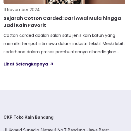
11 November 2024
Sejarah Cotton Carded: Dari Awal Mula hingga
Jadi Kain Favorit
Cotton carded adalah salah satu jenis kain katun yang
memiliki tempat istimewa dalam industri tekstil. Meski lebih
sederhana dalam proses pembuatannya dibandingkan
dengan katun combed, cotton carded tetap menjadi pilihan
Lihat Selengkapnya
favorit bagi banyak produsen pakaian dan konsumen.
Lantas, bagaimana sejarah dan keunggulan dari kain ini?
Artikel ini akan membahas perjalanan cotton carded dari
awal mula […]
CKP Toko Kain Bandung
Jl. Komud Supadio (Jatayu) No.7 Bandung, Jawa Barat.