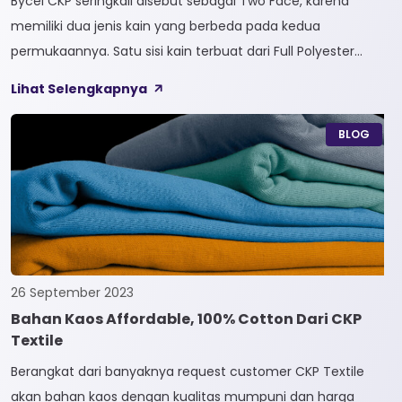
Bycel CKP seringkali disebut sebagai Two Face, karena
memiliki dua jenis kain yang berbeda pada kedua
permukaannya. Satu sisi kain terbuat dari Full Polyester
sedangkan sisi lainnya terbuat dari Full Cotton. Kain
Lihat Selengkapnya
Bycel merupakan kain High-End karena bersifat Fungsional,
dapat digunakan sesuai kebutuhan customer. Selain itu,
BLOG
kain Bycel juga diberi teknologi teranyar yakni pemberian
dua jenis […]
26 September 2023
Bahan Kaos Affordable, 100% Cotton Dari CKP
Textile
Berangkat dari banyaknya request customer CKP Textile
akan bahan kaos dengan kualitas mumpuni dan harga