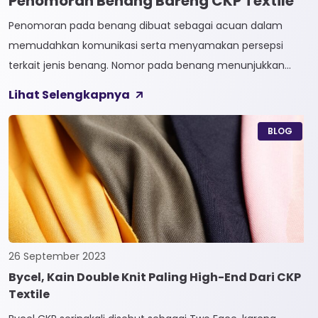
Penomoran Benang Bareng CKP Textile
Penomoran pada benang dibuat sebagai acuan dalam
memudahkan komunikasi serta menyamakan persepsi
terkait jenis benang. Nomor pada benang menunjukkan
tingkat kehalusan pada benang tersebut. Sistem
Lihat Selengkapnya
penomoran sendiri terbagi menjadi dua, Tidak Langsung dan
Langsung. 1. Penomoran Tidak Langsung Penomoran Tidak
BLOG
Langsung biasa diaplikasikan pada jenis Natural Fiber, seperti
Rayon dan Cotton. Satuan yang paling […]
26 September 2023
Bycel, Kain Double Knit Paling High-End Dari CKP
Textile