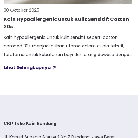
30 Oktober 2025
Kain Hypoallergenic untuk Kulit Sensitif: Cotton
30s
Kain hypoallergenic untuk kulit sensitif seperti cotton
combed 30s menjadi pilihan utama dalam dunia tekstil,
terutama untuk kebutuhan bayi dan orang dewasa dengan
kulit sensitif. Bahan ini dikenal karena kelembutan,
Lihat Selengkapnya
kehalusan, dan minim risiko menyebabkan iritasi. Artikel ini
akan mengupas tuntas mengapa cotton combed 30s
dianggap aman untuk kulit sensitif, khususnya dalam
pembuatan pakaian bayi […]
CKP Toko Kain Bandung
Jl. Komud Supadio (Jatayu) No.7 Bandung, Jawa Barat.