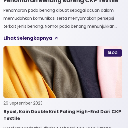
Penomoran Benang Bareng CKP Textile
Penomoran pada benang dibuat sebagai acuan dalam
memudahkan komunikasi serta menyamakan persepsi
terkait jenis benang. Nomor pada benang menunjukkan
tingkat kehalusan pada benang tersebut. Sistem
Lihat Selengkapnya
penomoran sendiri terbagi menjadi dua, Tidak Langsung dan
Langsung. 1. Penomoran Tidak Langsung Penomoran Tidak
BLOG
Langsung biasa diaplikasikan pada jenis Natural Fiber, seperti
Rayon dan Cotton. Satuan yang paling […]
26 September 2023
Bycel, Kain Double Knit Paling High-End Dari CKP
Textile