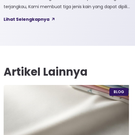
terjangkau, Kami membuat tiga jenis kain yang dapat dipilih
sesuai kebutuhan customer 1. SOFTCEL Softcel merupakan
Lihat Selengkapnya
kain yang bahan dasarnya 100% cotton. Softcel juga sering
disebut sebagai semi combed karna memiliki sifat kain yang
hampir mirip dengan cotton combed dari segi kelembutan
[…]
Artikel Lainnya
BLOG