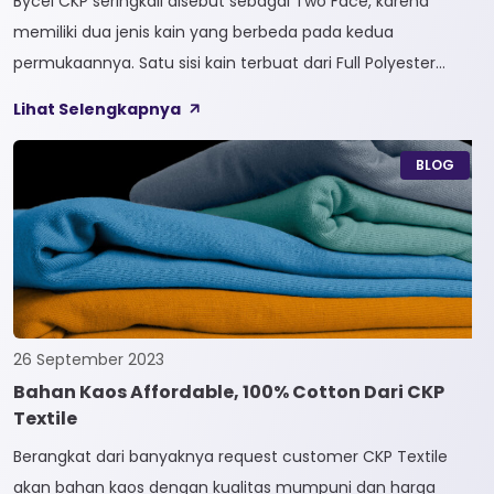
Bycel CKP seringkali disebut sebagai Two Face, karena
memiliki dua jenis kain yang berbeda pada kedua
permukaannya. Satu sisi kain terbuat dari Full Polyester
sedangkan sisi lainnya terbuat dari Full Cotton. Kain
Lihat Selengkapnya
Bycel merupakan kain High-End karena bersifat Fungsional,
dapat digunakan sesuai kebutuhan customer. Selain itu,
BLOG
kain Bycel juga diberi teknologi teranyar yakni pemberian
dua jenis […]
26 September 2023
Bahan Kaos Affordable, 100% Cotton Dari CKP
Textile
Berangkat dari banyaknya request customer CKP Textile
akan bahan kaos dengan kualitas mumpuni dan harga