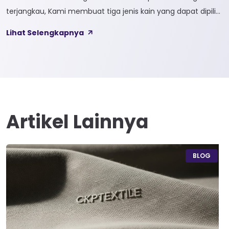
terjangkau, Kami membuat tiga jenis kain yang dapat dipilih
sesuai kebutuhan customer 1. SOFTCEL Softcel merupakan
Lihat Selengkapnya
kain yang bahan dasarnya 100% cotton. Softcel juga sering
disebut sebagai semi combed karna memiliki sifat kain yang
hampir mirip dengan cotton combed dari segi kelembutan
[…]
Artikel Lainnya
BLOG