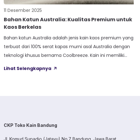
11 Desember 2025
Bahan Katun Australia: Kualitas Premium untuk
Kaos Berkelas
Bahan katun Australia adalah jenis kain kaos premium yang
terbuat dari 100% serat kapas murni asal Australia dengan
teknologi khusus bernama Coolbreeze. Kain ini memiliki
karakteristik tebal namun tetap adem, menyerap keringat
Lihat Selengkapnya
dengan baik, serta cocok untuk iklim tropis Indonesia.
Banyak brand streetwear lokal kini menggunakan bahan
katun Australia sebagai pilihan utama untuk produk kaos […]
CKP Toko Kain Bandung
Jl. Komud Supadio (Jatayu) No.7 Bandung, Jawa Barat.