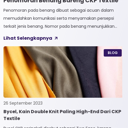
Penomoran Benang Bareng CKP Textile
Penomoran pada benang dibuat sebagai acuan dalam
memudahkan komunikasi serta menyamakan persepsi
terkait jenis benang. Nomor pada benang menunjukkan
tingkat kehalusan pada benang tersebut. Sistem
Lihat Selengkapnya
penomoran sendiri terbagi menjadi dua, Tidak Langsung dan
Langsung. 1. Penomoran Tidak Langsung Penomoran Tidak
BLOG
Langsung biasa diaplikasikan pada jenis Natural Fiber, seperti
Rayon dan Cotton. Satuan yang paling […]
26 September 2023
Bycel, Kain Double Knit Paling High-End Dari CKP
Textile