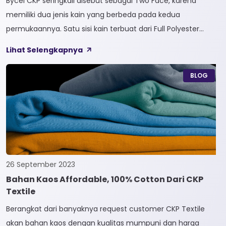
Bycel CKP seringkali disebut sebagai Two Face, karena
memiliki dua jenis kain yang berbeda pada kedua
permukaannya. Satu sisi kain terbuat dari Full Polyester
sedangkan sisi lainnya terbuat dari Full Cotton. Kain
Lihat Selengkapnya
Bycel merupakan kain High-End karena bersifat Fungsional,
dapat digunakan sesuai kebutuhan customer. Selain itu,
BLOG
kain Bycel juga diberi teknologi teranyar yakni pemberian
dua jenis […]
26 September 2023
Bahan Kaos Affordable, 100% Cotton Dari CKP
Textile
Berangkat dari banyaknya request customer CKP Textile
akan bahan kaos dengan kualitas mumpuni dan harga