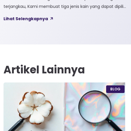
terjangkau, Kami membuat tiga jenis kain yang dapat dipilih
sesuai kebutuhan customer 1. SOFTCEL Softcel merupakan
Lihat Selengkapnya
kain yang bahan dasarnya 100% cotton. Softcel juga sering
disebut sebagai semi combed karna memiliki sifat kain yang
hampir mirip dengan cotton combed dari segi kelembutan
[…]
Artikel Lainnya
BLOG