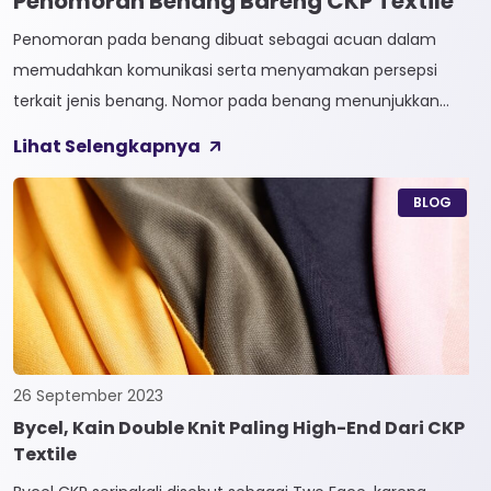
Penomoran Benang Bareng CKP Textile
Penomoran pada benang dibuat sebagai acuan dalam
memudahkan komunikasi serta menyamakan persepsi
terkait jenis benang. Nomor pada benang menunjukkan
tingkat kehalusan pada benang tersebut. Sistem
Lihat Selengkapnya
penomoran sendiri terbagi menjadi dua, Tidak Langsung dan
Langsung. 1. Penomoran Tidak Langsung Penomoran Tidak
BLOG
Langsung biasa diaplikasikan pada jenis Natural Fiber, seperti
Rayon dan Cotton. Satuan yang paling […]
26 September 2023
Bycel, Kain Double Knit Paling High-End Dari CKP
Textile