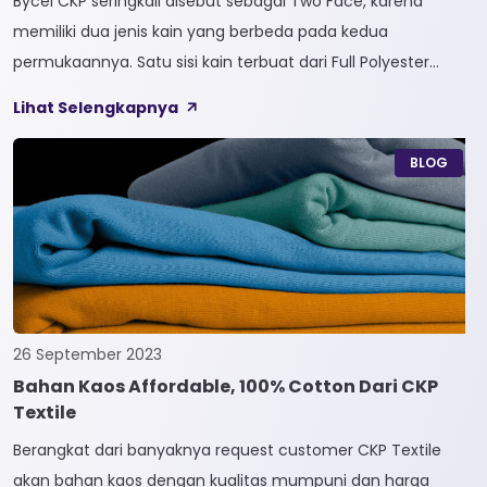
Bycel CKP seringkali disebut sebagai Two Face, karena
memiliki dua jenis kain yang berbeda pada kedua
permukaannya. Satu sisi kain terbuat dari Full Polyester
sedangkan sisi lainnya terbuat dari Full Cotton. Kain
Lihat Selengkapnya
Bycel merupakan kain High-End karena bersifat Fungsional,
dapat digunakan sesuai kebutuhan customer. Selain itu,
BLOG
kain Bycel juga diberi teknologi teranyar yakni pemberian
dua jenis […]
26 September 2023
Bahan Kaos Affordable, 100% Cotton Dari CKP
Textile
Berangkat dari banyaknya request customer CKP Textile
akan bahan kaos dengan kualitas mumpuni dan harga