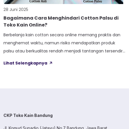
28 Juni 2025
Bagaimana Cara Menghindari Cotton Palsu di
Toko Kain Online?
Berbelanja kain cotton secara online memang praktis dan
menghemat waktu, namun risiko mendapatkan produk
palsu atau berkualitas rendah menjadi tantangan tersendiri.
Tanpa bisa menyentuh dan memeriksa kain secara
Lihat Selengkapnya
langsung, banyak pembeli yang terjebak membeli cotton
palsu yang dijual dengan harga premium namun
kualitasnya jauh dari harapan. Cotton palsu atau cotton
sintetis yang menyamar sebagai cotton […]
CKP Toko Kain Bandung
Jl. Komud Supadio (Jatayu) No.7 Bandung, Jawa Barat.