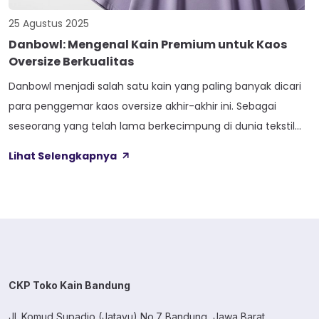
25 Agustus 2025
Danbowl: Mengenal Kain Premium untuk Kaos
Oversize Berkualitas
Danbowl menjadi salah satu kain yang paling banyak dicari
para penggemar kaos oversize akhir-akhir ini. Sebagai
seseorang yang telah lama berkecimpung di dunia tekstil
dan fashion, saya menyaksikan sendiri bagaimana kain ini
Lihat Selengkapnya
perlahan mengubah standar kualitas industri kaos Indonesia.
Bukan hanya sekedar tren sesaat, Danbowl menawarkan
solusi nyata untuk masalah yang sering dihadapi pengguna
kaos: […]
CKP Toko Kain Bandung
Jl. Komud Supadio (Jatayu) No.7 Bandung, Jawa Barat.