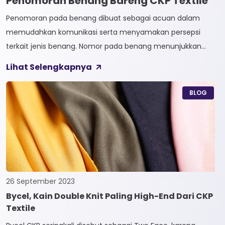
Penomoran Benang Bareng CKP Textile
Penomoran pada benang dibuat sebagai acuan dalam
memudahkan komunikasi serta menyamakan persepsi
terkait jenis benang. Nomor pada benang menunjukkan
tingkat kehalusan pada benang tersebut. Sistem
Lihat Selengkapnya
penomoran sendiri terbagi menjadi dua, Tidak Langsung dan
Langsung. 1. Penomoran Tidak Langsung Penomoran Tidak
BLOG
Langsung biasa diaplikasikan pada jenis Natural Fiber, seperti
Rayon dan Cotton. Satuan yang paling […]
26 September 2023
Bycel, Kain Double Knit Paling High-End Dari CKP
Textile