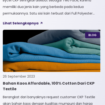
Bycel CKP seringkali disebut sebagai Two Face, karena
memiliki dua jenis kain yang berbeda pada kedua
permukaannya. Satu sisi kain terbuat dari Full Polyester
sedangkan sisi lainnya terbuat dari Full Cotton. Kain
Lihat Selengkapnya
Bycel merupakan kain High-End karena bersifat Fungsional,
dapat digunakan sesuai kebutuhan customer. Selain itu,
BLOG
kain Bycel juga diberi teknologi teranyar yakni pemberian
dua jenis […]
26 September 2023
Bahan Kaos Affordable, 100% Cotton Dari CKP
Textile
Berangkat dari banyaknya request customer CKP Textile
akan bahan kaos dengan kualitas mumpuni dan harga