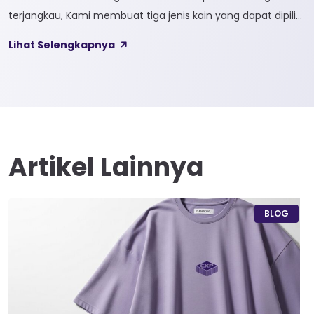
terjangkau, Kami membuat tiga jenis kain yang dapat dipilih
sesuai kebutuhan customer 1. SOFTCEL Softcel merupakan
Lihat Selengkapnya
kain yang bahan dasarnya 100% cotton. Softcel juga sering
disebut sebagai semi combed karna memiliki sifat kain yang
hampir mirip dengan cotton combed dari segi kelembutan
[…]
Artikel Lainnya
BLOG