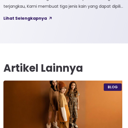
terjangkau, Kami membuat tiga jenis kain yang dapat dipilih
sesuai kebutuhan customer 1. SOFTCEL Softcel merupakan
Lihat Selengkapnya
kain yang bahan dasarnya 100% cotton. Softcel juga sering
disebut sebagai semi combed karna memiliki sifat kain yang
hampir mirip dengan cotton combed dari segi kelembutan
[…]
Artikel Lainnya
BLOG