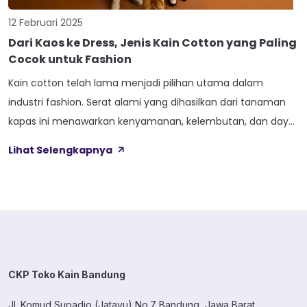
12 Februari 2025
Dari Kaos ke Dress, Jenis Kain Cotton yang Paling
Cocok untuk Fashion
Kain cotton telah lama menjadi pilihan utama dalam
industri fashion. Serat alami yang dihasilkan dari tanaman
kapas ini menawarkan kenyamanan, kelembutan, dan daya
serap yang baik, sehingga sangat ideal untuk berbagai jenis
Lihat Selengkapnya
pakaian, mulai dari kaos santai hingga dress elegan. Namun,
tidak semua kain cotton memiliki karakteristik yang sama.
Berbagai jenis cotton memiliki tekstur, ketebalan, […]
CKP Toko Kain Bandung
Jl. Komud Supadio (Jatayu) No.7 Bandung, Jawa Barat.