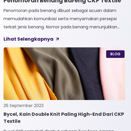
Penomoran Benang Bareng CKP Textile
Penomoran pada benang dibuat sebagai acuan dalam
memudahkan komunikasi serta menyamakan persepsi
terkait jenis benang. Nomor pada benang menunjukkan
tingkat kehalusan pada benang tersebut. Sistem
Lihat Selengkapnya
penomoran sendiri terbagi menjadi dua, Tidak Langsung dan
Langsung. 1. Penomoran Tidak Langsung Penomoran Tidak
BLOG
Langsung biasa diaplikasikan pada jenis Natural Fiber, seperti
Rayon dan Cotton. Satuan yang paling […]
26 September 2023
Bycel, Kain Double Knit Paling High-End Dari CKP
Textile