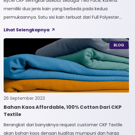
Bycel CKP seringkali disebut sebagai Two Face, karena
memiliki dua jenis kain yang berbeda pada kedua
permukaannya. Satu sisi kain terbuat dari Full Polyester
sedangkan sisi lainnya terbuat dari Full Cotton. Kain
Lihat Selengkapnya
Bycel merupakan kain High-End karena bersifat Fungsional,
dapat digunakan sesuai kebutuhan customer. Selain itu,
BLOG
kain Bycel juga diberi teknologi teranyar yakni pemberian
dua jenis […]
26 September 2023
Bahan Kaos Affordable, 100% Cotton Dari CKP
Textile
Berangkat dari banyaknya request customer CKP Textile
akan bahan kaos dengan kualitas mumpuni dan harga