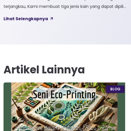
terjangkau, Kami membuat tiga jenis kain yang dapat dipilih
sesuai kebutuhan customer 1. SOFTCEL Softcel merupakan
Lihat Selengkapnya
kain yang bahan dasarnya 100% cotton. Softcel juga sering
disebut sebagai semi combed karna memiliki sifat kain yang
hampir mirip dengan cotton combed dari segi kelembutan
[…]
Artikel Lainnya
BLOG