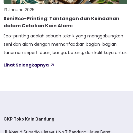
13 Januari 2025
Seni Eco-Printing: Tantangan dan Keindahan
dalam Cetakan Kain Alami
Eco-printing adalah sebuah teknik yang menggabungkan
seni dan alam dengan memanfaatkan bagian-bagian
tanaman seperti daun, bunga, batang, dan kulit kayu untuk
menciptakan pola organik pada kain. Teknik ini
Lihat Selengkapnya
menggunakan metode yang ramah lingkungan untuk
menghasilkan desain unik tanpa mengandalkan bahan
kimia atau pewarna sintetis. Eco-printing menghasilkan
cetakan yang sangat khas, karena hasilnya sangat
bergantung pada […]
CKP Toko Kain Bandung
Jl. Komud Supadio (Jatayu) No.7 Bandung, Jawa Barat.