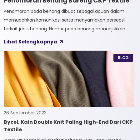
Penomoran Benang Bareng CKP Textile
Penomoran pada benang dibuat sebagai acuan dalam
memudahkan komunikasi serta menyamakan persepsi
terkait jenis benang. Nomor pada benang menunjukkan
tingkat kehalusan pada benang tersebut. Sistem
Lihat Selengkapnya
penomoran sendiri terbagi menjadi dua, Tidak Langsung dan
Langsung. 1. Penomoran Tidak Langsung Penomoran Tidak
BLOG
Langsung biasa diaplikasikan pada jenis Natural Fiber, seperti
Rayon dan Cotton. Satuan yang paling […]
26 September 2023
Bycel, Kain Double Knit Paling High-End Dari CKP
Textile