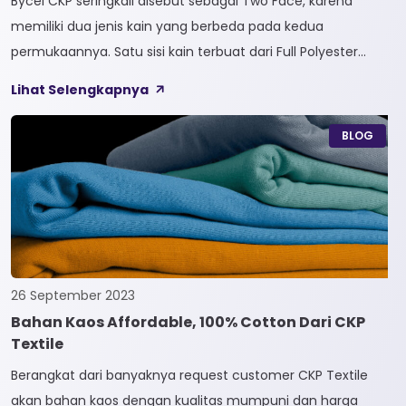
Bycel CKP seringkali disebut sebagai Two Face, karena
memiliki dua jenis kain yang berbeda pada kedua
permukaannya. Satu sisi kain terbuat dari Full Polyester
sedangkan sisi lainnya terbuat dari Full Cotton. Kain
Lihat Selengkapnya
Bycel merupakan kain High-End karena bersifat Fungsional,
dapat digunakan sesuai kebutuhan customer. Selain itu,
BLOG
kain Bycel juga diberi teknologi teranyar yakni pemberian
dua jenis […]
26 September 2023
Bahan Kaos Affordable, 100% Cotton Dari CKP
Textile
Berangkat dari banyaknya request customer CKP Textile
akan bahan kaos dengan kualitas mumpuni dan harga