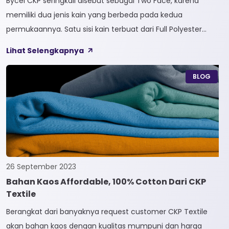
Bycel CKP seringkali disebut sebagai Two Face, karena
memiliki dua jenis kain yang berbeda pada kedua
permukaannya. Satu sisi kain terbuat dari Full Polyester
sedangkan sisi lainnya terbuat dari Full Cotton. Kain
Lihat Selengkapnya
Bycel merupakan kain High-End karena bersifat Fungsional,
dapat digunakan sesuai kebutuhan customer. Selain itu,
BLOG
kain Bycel juga diberi teknologi teranyar yakni pemberian
dua jenis […]
26 September 2023
Bahan Kaos Affordable, 100% Cotton Dari CKP
Textile
Berangkat dari banyaknya request customer CKP Textile
akan bahan kaos dengan kualitas mumpuni dan harga