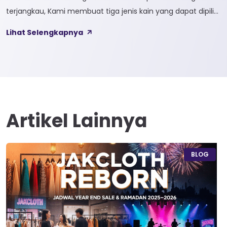
terjangkau, Kami membuat tiga jenis kain yang dapat dipilih
sesuai kebutuhan customer 1. SOFTCEL Softcel merupakan
Lihat Selengkapnya
kain yang bahan dasarnya 100% cotton. Softcel juga sering
disebut sebagai semi combed karna memiliki sifat kain yang
hampir mirip dengan cotton combed dari segi kelembutan
[…]
Artikel Lainnya
BLOG