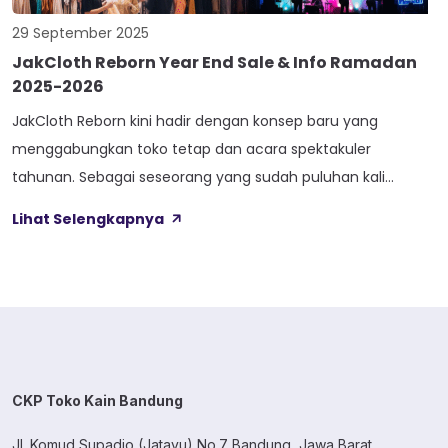
29 September 2025
JakCloth Reborn Year End Sale & Info Ramadan
2025-2026
JakCloth Reborn kini hadir dengan konsep baru yang
menggabungkan toko tetap dan acara spektakuler
tahunan. Sebagai seseorang yang sudah puluhan kali
mengunjungi berbagai festival fashion di Jakarta, aku
Lihat Selengkapnya
paham banget gimana serunya berburu diskon hingga 90%
di acara sebesar JakCloth. Tapi kali ini ada yang berbeda—
konsep yang lebih fleksibel untuk semua kalangan. Di artikel
ini, […]
CKP Toko Kain Bandung
Jl. Komud Supadio (Jatayu) No.7 Bandung, Jawa Barat.