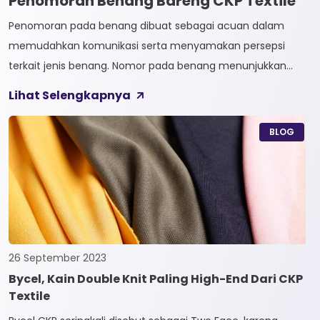
Penomoran Benang Bareng CKP Textile
Penomoran pada benang dibuat sebagai acuan dalam
memudahkan komunikasi serta menyamakan persepsi
terkait jenis benang. Nomor pada benang menunjukkan
tingkat kehalusan pada benang tersebut. Sistem
Lihat Selengkapnya
penomoran sendiri terbagi menjadi dua, Tidak Langsung dan
Langsung. 1. Penomoran Tidak Langsung Penomoran Tidak
BLOG
Langsung biasa diaplikasikan pada jenis Natural Fiber, seperti
Rayon dan Cotton. Satuan yang paling […]
26 September 2023
Bycel, Kain Double Knit Paling High-End Dari CKP
Textile