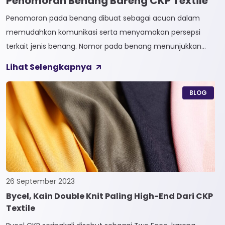
Penomoran Benang Bareng CKP Textile
Penomoran pada benang dibuat sebagai acuan dalam
memudahkan komunikasi serta menyamakan persepsi
terkait jenis benang. Nomor pada benang menunjukkan
tingkat kehalusan pada benang tersebut. Sistem
Lihat Selengkapnya
penomoran sendiri terbagi menjadi dua, Tidak Langsung dan
Langsung. 1. Penomoran Tidak Langsung Penomoran Tidak
BLOG
Langsung biasa diaplikasikan pada jenis Natural Fiber, seperti
Rayon dan Cotton. Satuan yang paling […]
26 September 2023
Bycel, Kain Double Knit Paling High-End Dari CKP
Textile