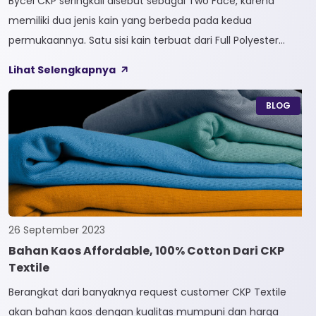
Bycel CKP seringkali disebut sebagai Two Face, karena
memiliki dua jenis kain yang berbeda pada kedua
permukaannya. Satu sisi kain terbuat dari Full Polyester
sedangkan sisi lainnya terbuat dari Full Cotton. Kain
Lihat Selengkapnya
Bycel merupakan kain High-End karena bersifat Fungsional,
dapat digunakan sesuai kebutuhan customer. Selain itu,
BLOG
kain Bycel juga diberi teknologi teranyar yakni pemberian
dua jenis […]
26 September 2023
Bahan Kaos Affordable, 100% Cotton Dari CKP
Textile
Berangkat dari banyaknya request customer CKP Textile
akan bahan kaos dengan kualitas mumpuni dan harga