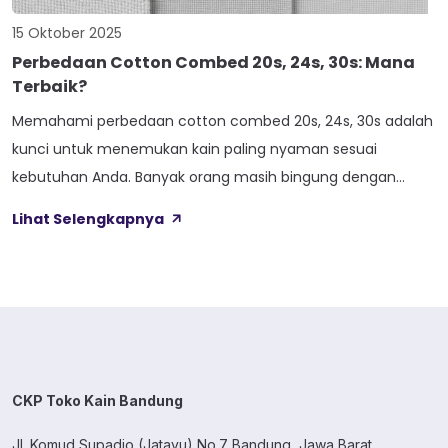
15 Oktober 2025
Perbedaan Cotton Combed 20s, 24s, 30s: Mana
Terbaik?
Memahami perbedaan cotton combed 20s, 24s, 30s adalah
kunci untuk menemukan kain paling nyaman sesuai
kebutuhan Anda. Banyak orang masih bingung dengan
angka-angka di belakang cotton combed dan mana yang
Lihat Selengkapnya
paling cocok untuk cuaca tropis Indonesia yang panas dan
lembab. Memilih jenis kain yang tepat bukan sekadar soal
harga atau penampilan. Kenyamanan saat dipakai seharian,
[…]
CKP Toko Kain Bandung
Jl. Komud Supadio (Jatayu) No.7 Bandung, Jawa Barat.