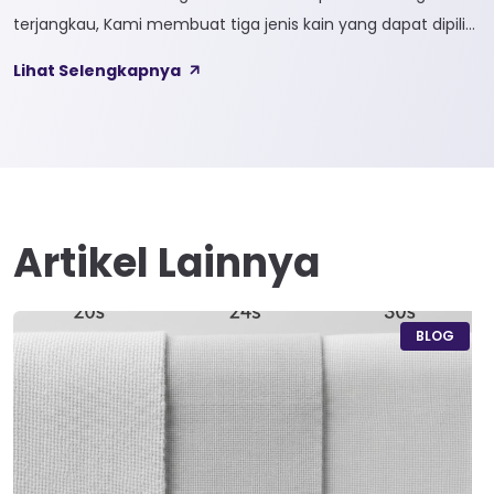
terjangkau, Kami membuat tiga jenis kain yang dapat dipilih
sesuai kebutuhan customer 1. SOFTCEL Softcel merupakan
Lihat Selengkapnya
kain yang bahan dasarnya 100% cotton. Softcel juga sering
disebut sebagai semi combed karna memiliki sifat kain yang
hampir mirip dengan cotton combed dari segi kelembutan
[…]
Artikel Lainnya
BLOG