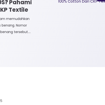
30S? Pahami
P Textile
dalam memudahkan
is benang. Nomor
benang tersebut.
dak Langsung dan
n Tidak Langsung
 Rayon dan Cotton.
25