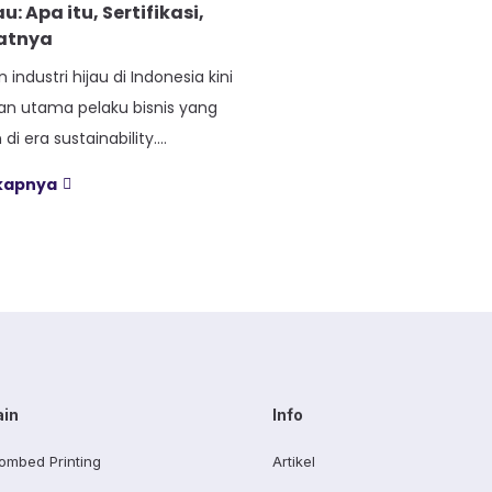
au: Apa itu, Sertifikasi,
atnya
ndustri hijau di Indonesia kini
an utama pelaku bisnis yang
di era sustainability.
a berpikir bagaimana industri
gkapnya
a berkembang pesat tanpa
ungan? Jawabannya terletak
manufaktur berkelanjutan
adi trending topic di kalangan
akan. Sebagai seseorang
engamati perkembangan
ri selama bertahun-tahun,
ain
Info
ombed Printing
Artikel