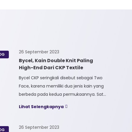
26 September 2023
OG
Bycel, Kain Double Knit Paling
High-End Dari CKP Textile
Bycel CKP seringkali disebut sebagai Two
Face, karena memiliki dua jenis kain yang
berbeda pada kedua permukaannya. Satu
sisi kain terbuat dari Full Polyester
Lihat Selengkapnya
sedangkan sisi lainnya terbuat dari Full
Cotton. Kain Bycel merupakan kain High-
End karena bersifat Fungsional, dapat
26 September 2023
OG