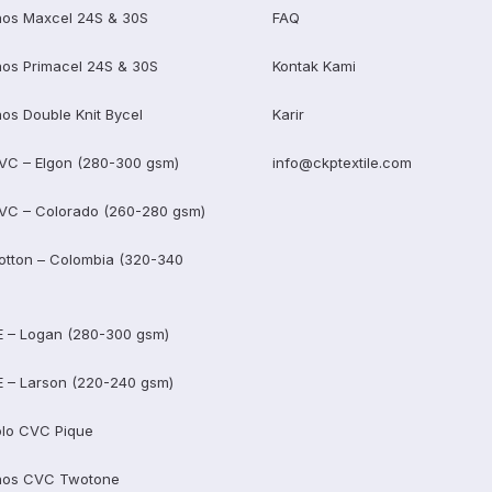
os Maxcel 24S & 30S
FAQ
os Primacel 24S & 30S
Kontak Kami
os Double Knit Bycel
Karir
VC – Elgon (280-300 gsm)
info@ckptextile.com
VC – Colorado (260-280 gsm)
otton – Colombia (320-340
E – Logan (280-300 gsm)
E – Larson (220-240 gsm)
lo CVC Pique
aos CVC Twotone