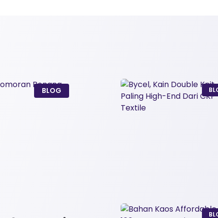
BLOG
BL
BL