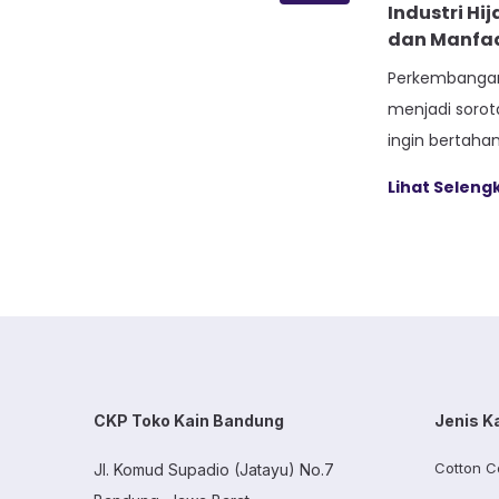
Industri Hij
dan Manfa
Perkembangan i
menjadi sorot
ingin bertahan 
Pernahkah And
Lihat Selen
Indonesia bis
merusak lingk
pada konsep 
yang kini menj
pembuat kebij
yang telah m
sektor indust
saya […]
CKP Toko Kain Bandung
Jenis K
Cotton C
Jl. Komud Supadio (Jatayu) No.7