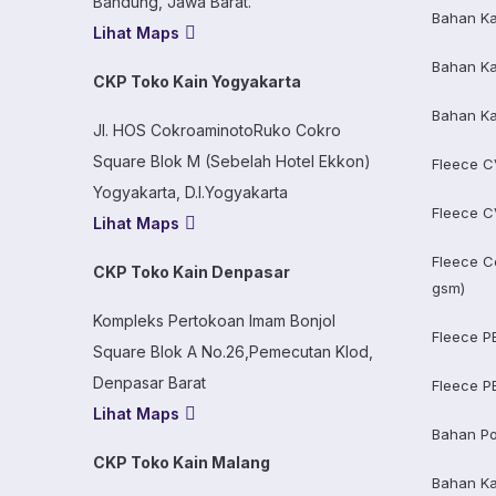
Bandung, Jawa Barat.
Bahan Ka
Lihat Maps
Bahan Ka
CKP Toko Kain Yogyakarta
Bahan Ka
Jl. HOS CokroaminotoRuko Cokro
Square Blok M (Sebelah Hotel Ekkon)
Fleece C
Yogyakarta, D.I.Yogyakarta
Fleece C
Lihat Maps
Fleece C
CKP Toko Kain Denpasar
gsm)
Kompleks Pertokoan Imam Bonjol
Fleece P
Square Blok A No.26,Pemecutan Klod,
Denpasar Barat
Fleece P
Lihat Maps
Bahan Po
CKP Toko Kain Malang
Bahan K