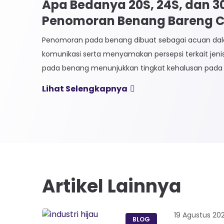
Apa Bedanya 20S, 24S, dan 
Penomoran Benang Bareng CK
Penomoran pada benang dibuat sebagai acuan 
komunikasi serta menyamakan persepsi terkait jen
pada benang menunjukkan tingkat kehalusan pada 
Sistem penomoran sendiri terbagi menjadi dua, Ti
Lihat Selengkapnya
Langsung. 1. Penomoran Tidak Langsung Penomora
biasa diaplikasikan pada jenis Natural Fiber, seperti
Satuan yang paling […]
Artikel Lainnya
19 Agustus 20
BLOG