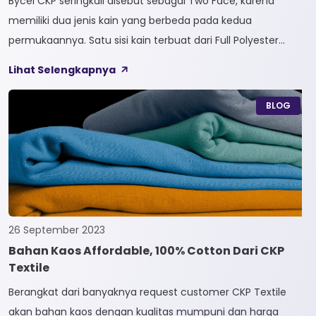
Bycel CKP seringkali disebut sebagai Two Face, karena
memiliki dua jenis kain yang berbeda pada kedua
permukaannya. Satu sisi kain terbuat dari Full Polyester
sedangkan sisi lainnya terbuat dari Full Cotton. Kain
Lihat Selengkapnya
Bycel merupakan kain High-End karena bersifat Fungsional,
dapat digunakan sesuai kebutuhan customer. Selain itu,
BLOG
kain Bycel juga diberi teknologi teranyar yakni pemberian
dua jenis […]
26 September 2023
Bahan Kaos Affordable, 100% Cotton Dari CKP
Textile
Berangkat dari banyaknya request customer CKP Textile
akan bahan kaos dengan kualitas mumpuni dan harga