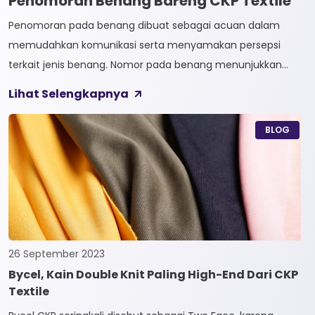
Penomoran Benang Bareng CKP Textile
Penomoran pada benang dibuat sebagai acuan dalam
memudahkan komunikasi serta menyamakan persepsi
terkait jenis benang. Nomor pada benang menunjukkan
tingkat kehalusan pada benang tersebut. Sistem
Lihat Selengkapnya
penomoran sendiri terbagi menjadi dua, Tidak Langsung dan
Langsung. 1. Penomoran Tidak Langsung Penomoran Tidak
BLOG
Langsung biasa diaplikasikan pada jenis Natural Fiber, seperti
Rayon dan Cotton. Satuan yang paling […]
26 September 2023
Bycel, Kain Double Knit Paling High-End Dari CKP
Textile