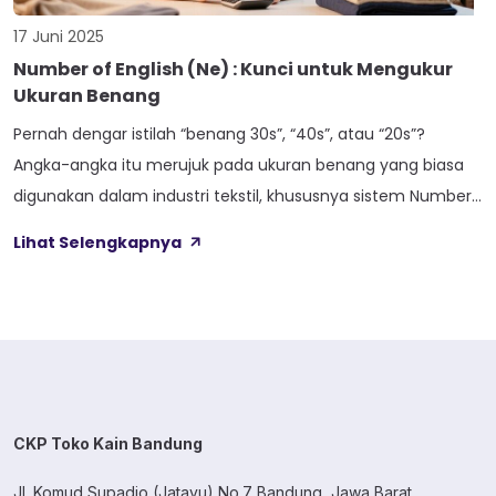
17 Juni 2025
Number of English (Ne) : Kunci untuk Mengukur
Ukuran Benang
Pernah dengar istilah “benang 30s”, “40s”, atau “20s”?
Angka-angka itu merujuk pada ukuran benang yang biasa
digunakan dalam industri tekstil, khususnya sistem Number
of English (NE) atau sering juga disingkat menjadi S. Tapi,
Lihat Selengkapnya
tahukah kamu bagaimana cara menghitung angka NE ini,
terutama ketika kamu hanya punya kain jadi di tangan? Apa
Itu NE atau S? […]
CKP Toko Kain Bandung
Jl. Komud Supadio (Jatayu) No.7 Bandung, Jawa Barat.