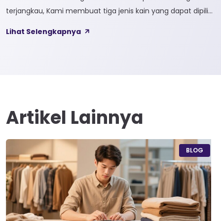
terjangkau, Kami membuat tiga jenis kain yang dapat dipilih
sesuai kebutuhan customer 1. SOFTCEL Softcel merupakan
Lihat Selengkapnya
kain yang bahan dasarnya 100% cotton. Softcel juga sering
disebut sebagai semi combed karna memiliki sifat kain yang
hampir mirip dengan cotton combed dari segi kelembutan
[…]
Artikel Lainnya
BLOG