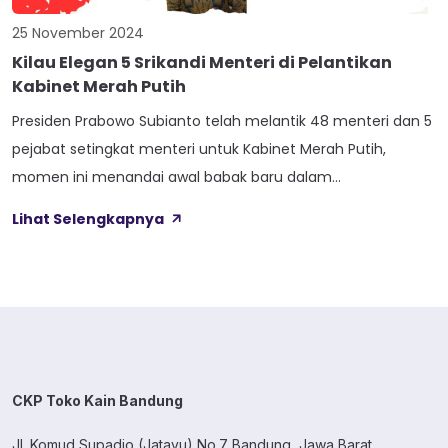
25 November 2024
Kilau Elegan 5 Srikandi Menteri di Pelantikan
Kabinet Merah Putih
Presiden Prabowo Subianto telah melantik 48 menteri dan 5
pejabat setingkat menteri untuk Kabinet Merah Putih,
momen ini menandai awal babak baru dalam
kepemimpinan Indonesia. Acara pelantikan ini tidak hanya
Lihat Selengkapnya
menampilkan pengambilan sumpah jabatan, tetapi juga
menyoroti publik terhadap busana yang dikenakan para
menteri. Para menteri laki-laki tampil dalam balutan jas
hitam elegan yang dipadukan […]
CKP Toko Kain Bandung
Jl. Komud Supadio (Jatayu) No.7 Bandung, Jawa Barat.