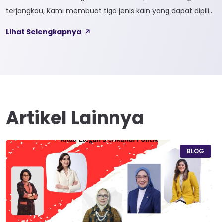
terjangkau, Kami membuat tiga jenis kain yang dapat dipilih
sesuai kebutuhan customer 1. SOFTCEL Softcel merupakan
Lihat Selengkapnya
kain yang bahan dasarnya 100% cotton. Softcel juga sering
disebut sebagai semi combed karna memiliki sifat kain yang
hampir mirip dengan cotton combed dari segi kelembutan
[…]
Artikel Lainnya
BLOG