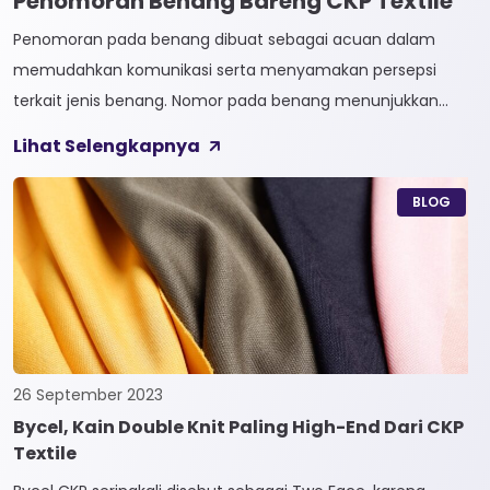
Penomoran Benang Bareng CKP Textile
Penomoran pada benang dibuat sebagai acuan dalam
memudahkan komunikasi serta menyamakan persepsi
terkait jenis benang. Nomor pada benang menunjukkan
tingkat kehalusan pada benang tersebut. Sistem
Lihat Selengkapnya
penomoran sendiri terbagi menjadi dua, Tidak Langsung dan
Langsung. 1. Penomoran Tidak Langsung Penomoran Tidak
BLOG
Langsung biasa diaplikasikan pada jenis Natural Fiber, seperti
Rayon dan Cotton. Satuan yang paling […]
26 September 2023
Bycel, Kain Double Knit Paling High-End Dari CKP
Textile