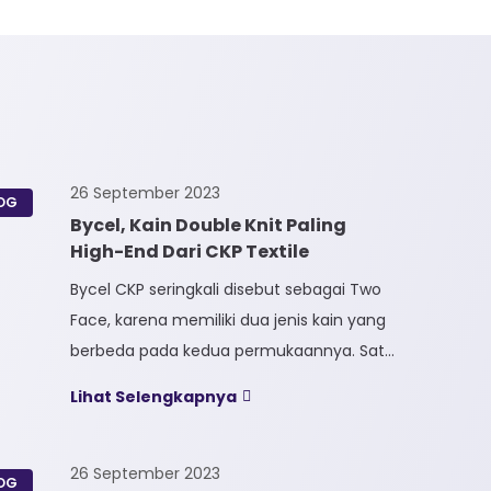
26 September 2023
OG
Bycel, Kain Double Knit Paling
High-End Dari CKP Textile
Bycel CKP seringkali disebut sebagai Two
Face, karena memiliki dua jenis kain yang
berbeda pada kedua permukaannya. Satu
sisi kain terbuat dari Full Polyester
Lihat Selengkapnya
sedangkan sisi lainnya terbuat dari Full
Cotton. Kain Bycel merupakan kain High-
End karena bersifat Fungsional, dapat
26 September 2023
OG