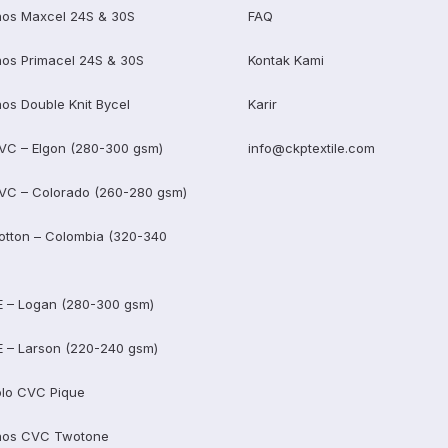
os Maxcel 24S & 30S
FAQ
os Primacel 24S & 30S
Kontak Kami
os Double Knit Bycel
Karir
VC – Elgon (280-300 gsm)
info@ckptextile.com
VC – Colorado (260-280 gsm)
otton – Colombia (320-340
E – Logan (280-300 gsm)
E – Larson (220-240 gsm)
lo CVC Pique
aos CVC Twotone