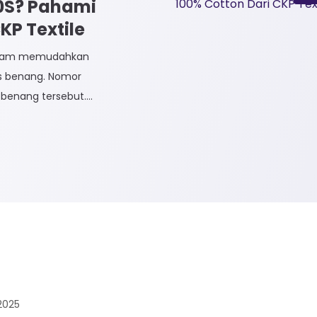
30S? Pahami
P Textile
dalam memudahkan
is benang. Nomor
benang tersebut.
dak Langsung dan
n Tidak Langsung
 Rayon dan Cotton.
2025