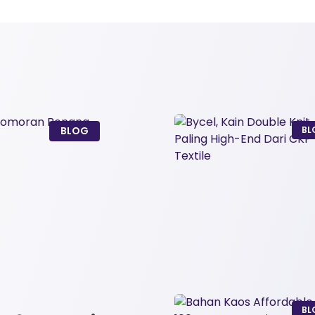
BLOG
BL
BL