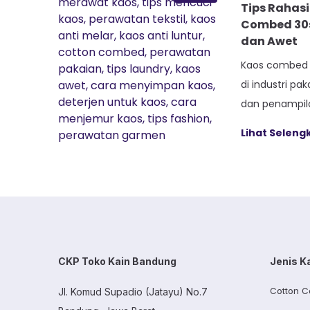
Tips Rahas
Combed 30s:
dan Awet
Kaos combed 
di industri pa
dan penampila
bahan ini diha
Lihat Selen
yang menghil
dan kasar, me
di kulit. Mesk
yang relatif t
penanganan kh
kualitasnya. 
CKP Toko Kain Bandung
Jenis K
Cotton C
Jl. Komud Supadio (Jatayu) No.7