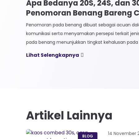
Apa Bedanya 20S, 24S, dan 
Penomoran Benang Bareng CK
Penomoran pada benang dibuat sebagai acuan 
komunikasi serta menyamakan persepsi terkait jen
pada benang menunjukkan tingkat kehalusan pada 
Sistem penomoran sendiri terbagi menjadi dua, Ti
Lihat Selengkapnya
Langsung. 1. Penomoran Tidak Langsung Penomora
biasa diaplikasikan pada jenis Natural Fiber, seperti
Satuan yang paling […]
Artikel Lainnya
14 November 
BLOG