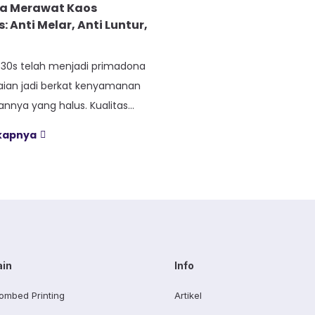
ia Merawat Kaos
 Anti Melar, Anti Luntur,
30s telah menjadi primadona
kaian jadi berkat kenyamanan
nnya yang halus. Kualitas
silkan dari proses combing
gkapnya
angkan serat-serat pendek
nghasilkan kain yang lembut
ipun unggul, kaos combed 30s
ipis dan ringan memerlukan
usus agar tetap terjaga
Perawatan yang salah […]
ain
Info
ombed Printing
Artikel