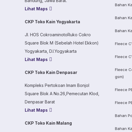
Bandung, Jawa Barat.
Bahan Ka
Lihat Maps
Bahan Ka
CKP Toko Kain Yogyakarta
Bahan Ka
Jl. HOS CokroaminotoRuko Cokro
Square Blok M (Sebelah Hotel Ekkon)
Fleece C
Yogyakarta, D.I.Yogyakarta
Fleece C
Lihat Maps
Fleece C
CKP Toko Kain Denpasar
gsm)
Kompleks Pertokoan Imam Bonjol
Fleece P
Square Blok A No.26,Pemecutan Klod,
Denpasar Barat
Fleece P
Lihat Maps
Bahan Po
CKP Toko Kain Malang
Bahan K