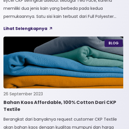
Bycel CKP seringkali disebut sebagai Two Face, karena
memiliki dua jenis kain yang berbeda pada kedua
permukaannya. Satu sisi kain terbuat dari Full Polyester
sedangkan sisi lainnya terbuat dari Full Cotton. Kain
Lihat Selengkapnya
Bycel merupakan kain High-End karena bersifat Fungsional,
dapat digunakan sesuai kebutuhan customer. Selain itu,
BLOG
kain Bycel juga diberi teknologi teranyar yakni pemberian
dua jenis […]
26 September 2023
Bahan Kaos Affordable, 100% Cotton Dari CKP
Textile
Berangkat dari banyaknya request customer CKP Textile
akan bahan kaos dengan kualitas mumpuni dan harga