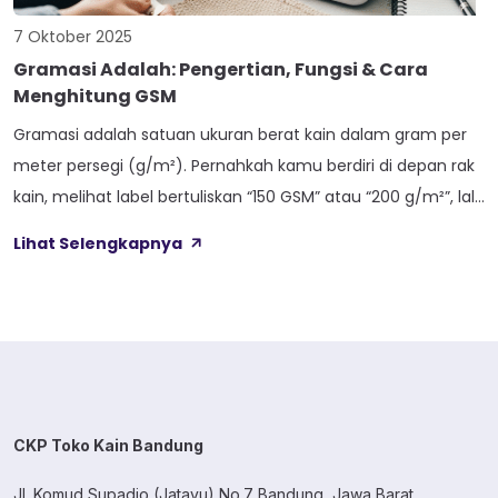
7 Oktober 2025
Gramasi Adalah: Pengertian, Fungsi & Cara
Menghitung GSM
Gramasi adalah satuan ukuran berat kain dalam gram per
meter persegi (g/m²). Pernahkah kamu berdiri di depan rak
kain, melihat label bertuliskan “150 GSM” atau “200 g/m²”, lalu
bertanya-tanya apa maksudnya? Jangan khawatir, kamu
Lihat Selengkapnya
tidak sendirian. Saya pun dulu mengalami kebingungan
yang sama ketika pertama kali terjun ke dunia tekstil. Lebih
sederhana lagi, gramasi kain […]
CKP Toko Kain Bandung
Jl. Komud Supadio (Jatayu) No.7 Bandung, Jawa Barat.