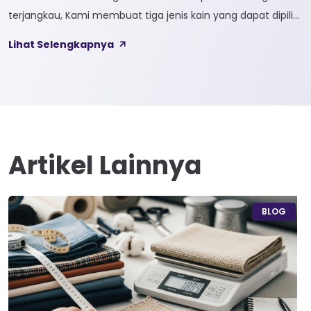
terjangkau, Kami membuat tiga jenis kain yang dapat dipilih
sesuai kebutuhan customer 1. SOFTCEL Softcel merupakan
Lihat Selengkapnya
kain yang bahan dasarnya 100% cotton. Softcel juga sering
disebut sebagai semi combed karna memiliki sifat kain yang
hampir mirip dengan cotton combed dari segi kelembutan
[…]
Artikel Lainnya
BLOG