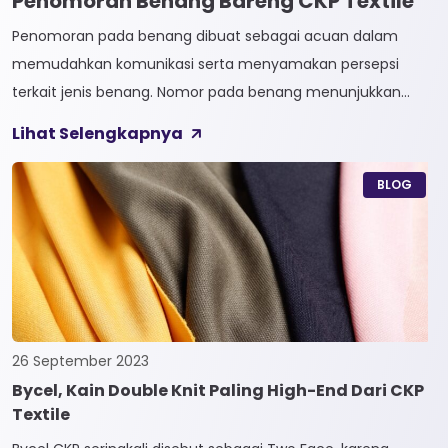
Penomoran Benang Bareng CKP Textile
Penomoran pada benang dibuat sebagai acuan dalam
memudahkan komunikasi serta menyamakan persepsi
terkait jenis benang. Nomor pada benang menunjukkan
tingkat kehalusan pada benang tersebut. Sistem
Lihat Selengkapnya
penomoran sendiri terbagi menjadi dua, Tidak Langsung dan
Langsung. 1. Penomoran Tidak Langsung Penomoran Tidak
BLOG
Langsung biasa diaplikasikan pada jenis Natural Fiber, seperti
Rayon dan Cotton. Satuan yang paling […]
26 September 2023
Bycel, Kain Double Knit Paling High-End Dari CKP
Textile