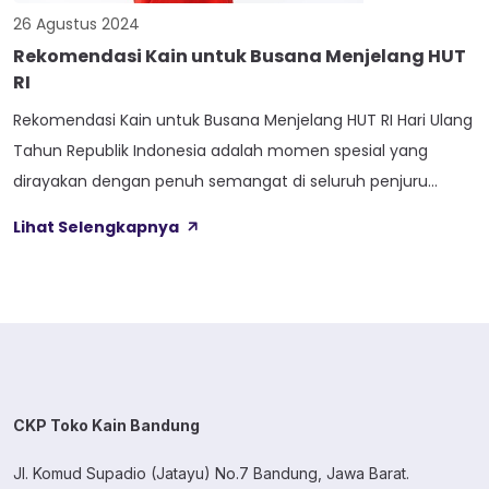
26 Agustus 2024
Rekomendasi Kain untuk Busana Menjelang HUT
RI
Rekomendasi Kain untuk Busana Menjelang HUT RI Hari Ulang
Tahun Republik Indonesia adalah momen spesial yang
dirayakan dengan penuh semangat di seluruh penjuru
negeri. Merayakan HUT RI ke-79 semangat patriotisme dan
Lihat Selengkapnya
nasionalisme bisa ditampilkan melalui berbagai cara, salah
satunya adalah melalui busana bernuansa merah putih
atau busana khas Indonesia. Dalam memilih busana untuk
acara ini, […]
CKP Toko Kain Bandung
Jl. Komud Supadio (Jatayu) No.7 Bandung, Jawa Barat.