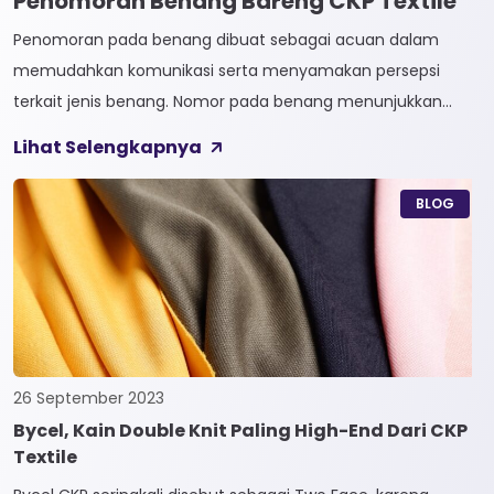
Penomoran Benang Bareng CKP Textile
Penomoran pada benang dibuat sebagai acuan dalam
memudahkan komunikasi serta menyamakan persepsi
terkait jenis benang. Nomor pada benang menunjukkan
tingkat kehalusan pada benang tersebut. Sistem
Lihat Selengkapnya
penomoran sendiri terbagi menjadi dua, Tidak Langsung dan
Langsung. 1. Penomoran Tidak Langsung Penomoran Tidak
BLOG
Langsung biasa diaplikasikan pada jenis Natural Fiber, seperti
Rayon dan Cotton. Satuan yang paling […]
26 September 2023
Bycel, Kain Double Knit Paling High-End Dari CKP
Textile