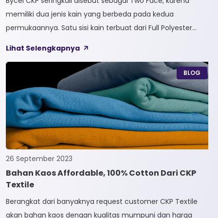
Bycel CKP seringkali disebut sebagai Two Face, karena
memiliki dua jenis kain yang berbeda pada kedua
permukaannya. Satu sisi kain terbuat dari Full Polyester
sedangkan sisi lainnya terbuat dari Full Cotton. Kain
Lihat Selengkapnya
Bycel merupakan kain High-End karena bersifat Fungsional,
dapat digunakan sesuai kebutuhan customer. Selain itu,
BLOG
kain Bycel juga diberi teknologi teranyar yakni pemberian
dua jenis […]
26 September 2023
Bahan Kaos Affordable, 100% Cotton Dari CKP
Textile
Berangkat dari banyaknya request customer CKP Textile
akan bahan kaos dengan kualitas mumpuni dan harga