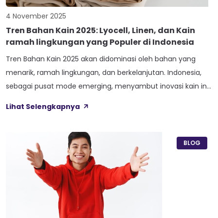
4 November 2025
Tren Bahan Kain 2025: Lyocell, Linen, dan Kain
ramah lingkungan yang Populer di Indonesia
Tren Bahan Kain 2025 akan didominasi oleh bahan yang
menarik, ramah lingkungan, dan berkelanjutan. Indonesia,
sebagai pusat mode emerging, menyambut inovasi kain ini,
mencerminkan pergeseran global menuju keberlanjutan
Lihat Selengkapnya
dan etika produksi. Pergeseran ini melampaui tren musiman,
menandakan perubahan budaya di mana konsumen
modern menuntut transparansi dan memprioritaskan
BLOG
keberlangsungan sumber daya alam. Bagi industri tekstil
lokal […]