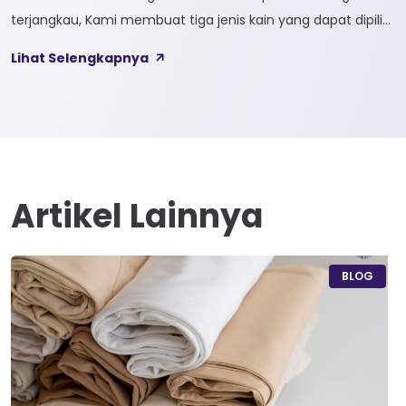
terjangkau, Kami membuat tiga jenis kain yang dapat dipilih
sesuai kebutuhan customer 1. SOFTCEL Softcel merupakan
Lihat Selengkapnya
kain yang bahan dasarnya 100% cotton. Softcel juga sering
disebut sebagai semi combed karna memiliki sifat kain yang
hampir mirip dengan cotton combed dari segi kelembutan
[…]
Artikel Lainnya
BLOG