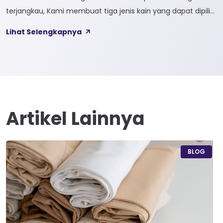
terjangkau, Kami membuat tiga jenis kain yang dapat dipilih
sesuai kebutuhan customer 1. SOFTCEL Softcel merupakan
Lihat Selengkapnya
kain yang bahan dasarnya 100% cotton. Softcel juga sering
disebut sebagai semi combed karna memiliki sifat kain yang
hampir mirip dengan cotton combed dari segi kelembutan
[…]
Artikel Lainnya
BLOG