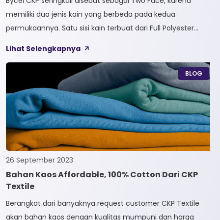
Bycel CKP seringkali disebut sebagai Two Face, karena
memiliki dua jenis kain yang berbeda pada kedua
permukaannya. Satu sisi kain terbuat dari Full Polyester
sedangkan sisi lainnya terbuat dari Full Cotton. Kain
Lihat Selengkapnya
Bycel merupakan kain High-End karena bersifat Fungsional,
dapat digunakan sesuai kebutuhan customer. Selain itu,
BLOG
kain Bycel juga diberi teknologi teranyar yakni pemberian
dua jenis […]
26 September 2023
Bahan Kaos Affordable, 100% Cotton Dari CKP
Textile
Berangkat dari banyaknya request customer CKP Textile
akan bahan kaos dengan kualitas mumpuni dan harga