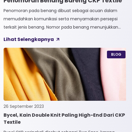
Penomoran Benang Bareng CKP Textile
Penomoran pada benang dibuat sebagai acuan dalam
memudahkan komunikasi serta menyamakan persepsi
terkait jenis benang. Nomor pada benang menunjukkan
tingkat kehalusan pada benang tersebut. Sistem
Lihat Selengkapnya
penomoran sendiri terbagi menjadi dua, Tidak Langsung dan
Langsung. 1. Penomoran Tidak Langsung Penomoran Tidak
BLOG
Langsung biasa diaplikasikan pada jenis Natural Fiber, seperti
Rayon dan Cotton. Satuan yang paling […]
26 September 2023
Bycel, Kain Double Knit Paling High-End Dari CKP
Textile