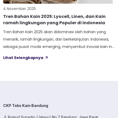
4 November 2025
Tren Bahan Kain 2025: Lyocell, Linen, dan Kain
ramah lingkungan yang Populer di Indonesia
Tren Bahan Kain 2025 akan didominasi oleh bahan yang
menarik, ramah lingkungan, dan berkelanjutan. Indonesia,
sebagai pusat mode emerging, menyambut inovasi kain ini,
mencerminkan pergeseran global menuju keberlanjutan
Lihat Selengkapnya
dan etika produksi. Pergeseran ini melampaui tren musiman,
menandakan perubahan budaya di mana konsumen
modern menuntut transparansi dan memprioritaskan
keberlangsungan sumber daya alam. Bagi industri tekstil
lokal […]
CKP Toko Kain Bandung
Jl. Komud Supadio (Jatayu) No.7 Bandung, Jawa Barat.