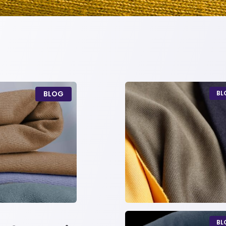
BLOG
BL
BL