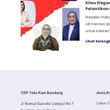
Kilau Elegan
Pelantikan 
Presiden Prab
48 menteri da
untuk Kabinet
menandai awa
Lihat Selen
kepemimpinan 
ini tidak han
sumpah jabata
publik terhad
para menteri. 
dalam balutan
dipadukan […]
CKP Toko Kain Bandung
Jenis K
Cotton C
Jl. Komud Supadio (Jatayu) No.7