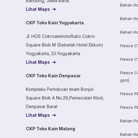
Bandung, Jawa Barat.
Bahan Ka
Lihat Maps
Bahan Ka
CKP Toko Kain Yogyakarta
Bahan Ka
Jl. HOS CokroaminotoRuko Cokro
Square Blok M (Sebelah Hotel Ekkon)
Fleece C
Yogyakarta, D.I.Yogyakarta
Fleece C
Lihat Maps
Fleece C
CKP Toko Kain Denpasar
gsm)
Kompleks Pertokoan Imam Bonjol
Fleece P
Square Blok A No.26,Pemecutan Klod,
Denpasar Barat
Fleece P
Lihat Maps
Bahan Po
CKP Toko Kain Malang
Bahan K