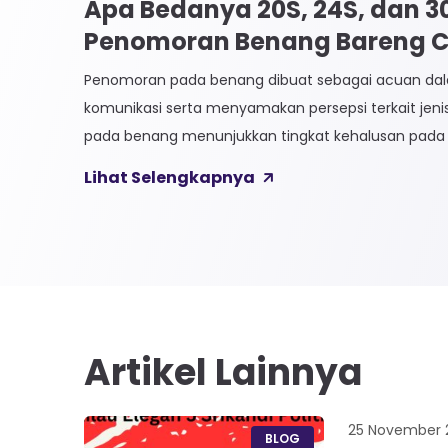
Apa Bedanya 20S, 24S, dan 
Penomoran Benang Bareng CK
Penomoran pada benang dibuat sebagai acuan 
komunikasi serta menyamakan persepsi terkait jen
pada benang menunjukkan tingkat kehalusan pada 
Sistem penomoran sendiri terbagi menjadi dua, Ti
Lihat Selengkapnya
Langsung. 1. Penomoran Tidak Langsung Penomora
biasa diaplikasikan pada jenis Natural Fiber, seperti
Satuan yang paling […]
Artikel Lainnya
25 November 
BLOG