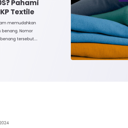
30S? Pahami
P Textile
dalam memudahkan
is benang. Nomor
benang tersebut.
dak Langsung dan
n Tidak Langsung
 Rayon dan Cotton.
2024