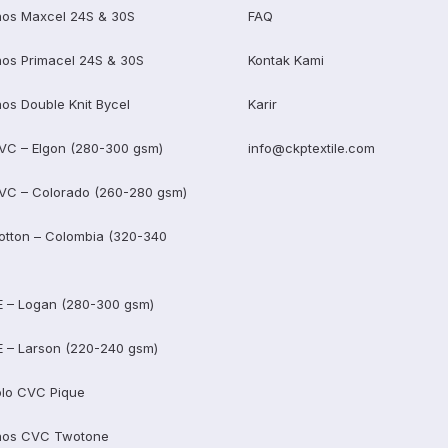
os Maxcel 24S & 30S
FAQ
os Primacel 24S & 30S
Kontak Kami
os Double Knit Bycel
Karir
VC – Elgon (280-300 gsm)
info@ckptextile.com
VC – Colorado (260-280 gsm)
otton – Colombia (320-340
E – Logan (280-300 gsm)
E – Larson (220-240 gsm)
lo CVC Pique
aos CVC Twotone