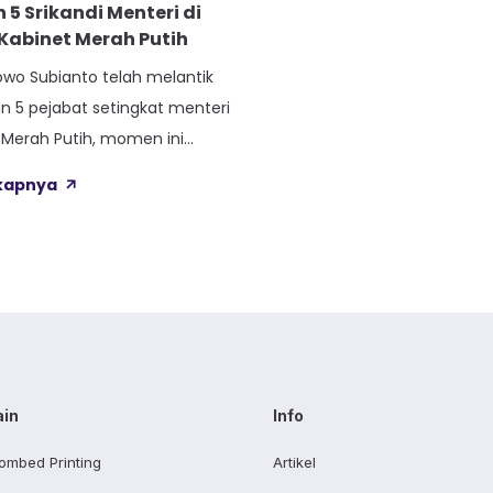
 5 Srikandi Menteri di
Kabinet Merah Putih
owo Subianto telah melantik
n 5 pejabat setingkat menteri
 Merah Putih, momen ini
l babak baru dalam
gkapnya
Indonesia. Acara pelantikan
ya menampilkan pengambilan
n, tetapi juga menyoroti
ap busana yang dikenakan
Para menteri laki-laki tampil
 jas hitam elegan yang
ain
Info
ombed Printing
Artikel