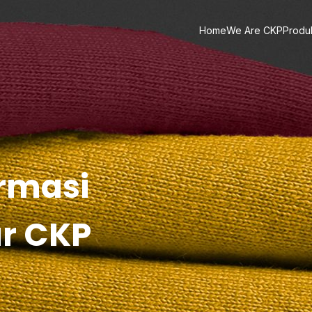
Home
We Are CKP
Produ
ormasi
ar CKP