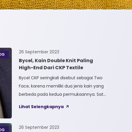
26 September 2023
OG
Bycel, Kain Double Knit Paling
High-End Dari CKP Textile
Bycel CKP seringkali disebut sebagai Two
Face, karena memiliki dua jenis kain yang
berbeda pada kedua permukaannya. Satu
sisi kain terbuat dari Full Polyester
Lihat Selengkapnya
sedangkan sisi lainnya terbuat dari Full
Cotton. Kain Bycel merupakan kain High-
End karena bersifat Fungsional, dapat
26 September 2023
OG