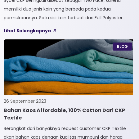
Bycel CKP seringkali disebut sebagai Two Face, karena
memiliki dua jenis kain yang berbeda pada kedua
permukaannya. Satu sisi kain terbuat dari Full Polyester
sedangkan sisi lainnya terbuat dari Full Cotton. Kain
Lihat Selengkapnya
Bycel merupakan kain High-End karena bersifat Fungsional,
dapat digunakan sesuai kebutuhan customer. Selain itu,
BLOG
kain Bycel juga diberi teknologi teranyar yakni pemberian
dua jenis […]
26 September 2023
Bahan Kaos Affordable, 100% Cotton Dari CKP
Textile
Berangkat dari banyaknya request customer CKP Textile
akan bahan kaos dengan kualitas mumpuni dan harga