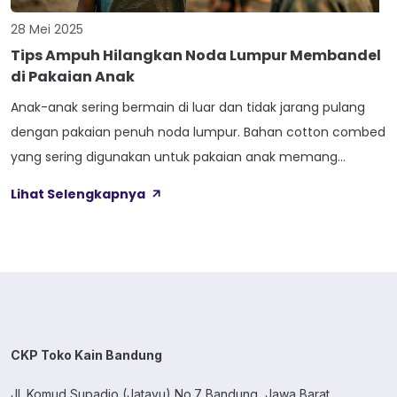
28 Mei 2025
Tips Ampuh Hilangkan Noda Lumpur Membandel
di Pakaian Anak
Anak-anak sering bermain di luar dan tidak jarang pulang
dengan pakaian penuh noda lumpur. Bahan cotton combed
yang sering digunakan untuk pakaian anak memang
nyaman dan lembut, tetapi juga mudah menyerap kotoran.
Lihat Selengkapnya
Jika noda lumpur dibiarkan terlalu lama, bisa menjadi lebih
sulit untuk dibersihkan. Berikut adalah beberapa cara efektif
untuk menghilangkan noda lumpur yang membandel […]
CKP Toko Kain Bandung
Jl. Komud Supadio (Jatayu) No.7 Bandung, Jawa Barat.