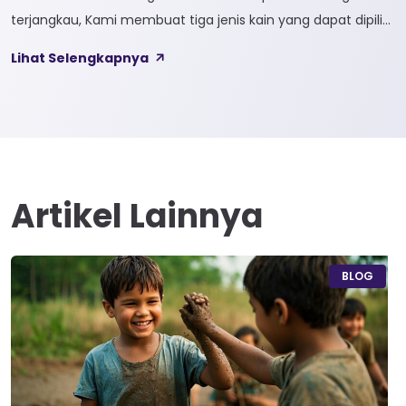
terjangkau, Kami membuat tiga jenis kain yang dapat dipilih
sesuai kebutuhan customer 1. SOFTCEL Softcel merupakan
Lihat Selengkapnya
kain yang bahan dasarnya 100% cotton. Softcel juga sering
disebut sebagai semi combed karna memiliki sifat kain yang
hampir mirip dengan cotton combed dari segi kelembutan
[…]
Artikel Lainnya
BLOG