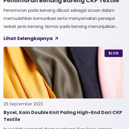
Penomoran Benang Bareng CKP Textile
Penomoran pada benang dibuat sebagai acuan dalam
memudahkan komunikasi serta menyamakan persepsi
terkait jenis benang. Nomor pada benang menunjukkan
tingkat kehalusan pada benang tersebut. Sistem
Lihat Selengkapnya
penomoran sendiri terbagi menjadi dua, Tidak Langsung dan
Langsung. 1. Penomoran Tidak Langsung Penomoran Tidak
BLOG
Langsung biasa diaplikasikan pada jenis Natural Fiber, seperti
Rayon dan Cotton. Satuan yang paling […]
26 September 2023
Bycel, Kain Double Knit Paling High-End Dari CKP
Textile