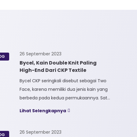
26 September 2023
OG
Bycel, Kain Double Knit Paling
High-End Dari CKP Textile
Bycel CKP seringkali disebut sebagai Two
Face, karena memiliki dua jenis kain yang
berbeda pada kedua permukaannya. Satu
sisi kain terbuat dari Full Polyester
Lihat Selengkapnya
sedangkan sisi lainnya terbuat dari Full
Cotton. Kain Bycel merupakan kain High-
End karena bersifat Fungsional, dapat
26 September 2023
OG