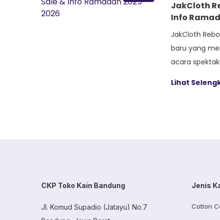
JakCloth Re
Info Ramad
JakCloth Rebo
baru yang me
acara spektak
seseorang yan
Lihat Selen
mengunjungi b
Jakarta, aku
berburu disko
JakCloth. Tapi
konsep yang l
kalangan. Di art
CKP Toko Kain Bandung
Jenis K
Cotton C
Jl. Komud Supadio (Jatayu) No.7