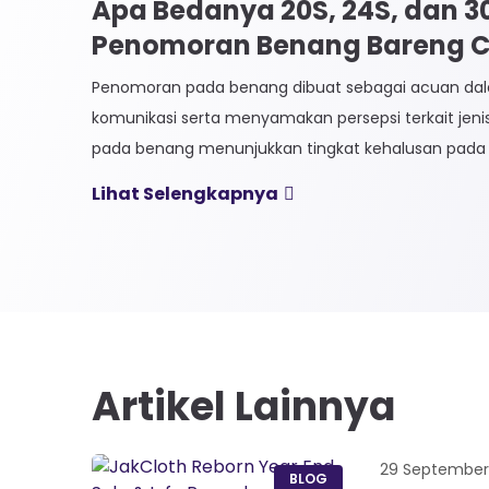
Apa Bedanya 20S, 24S, dan 
Penomoran Benang Bareng CK
Penomoran pada benang dibuat sebagai acuan 
komunikasi serta menyamakan persepsi terkait jen
pada benang menunjukkan tingkat kehalusan pada 
Sistem penomoran sendiri terbagi menjadi dua, Ti
Lihat Selengkapnya
Langsung. 1. Penomoran Tidak Langsung Penomora
biasa diaplikasikan pada jenis Natural Fiber, seperti
Satuan yang paling […]
Artikel Lainnya
29 September
BLOG