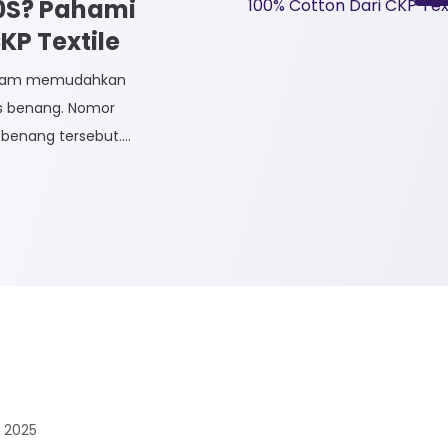
30S? Pahami
P Textile
dalam memudahkan
is benang. Nomor
benang tersebut.
dak Langsung dan
n Tidak Langsung
 Rayon dan Cotton.
 2025