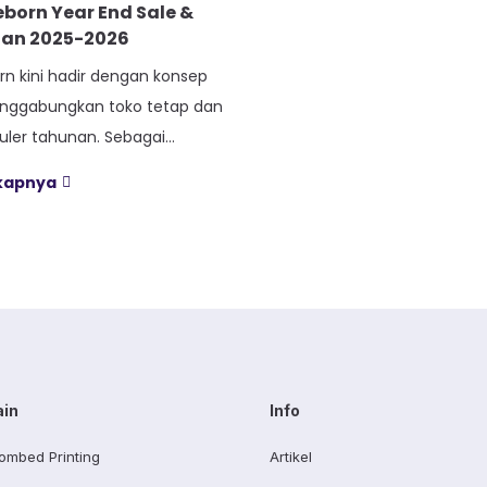
born Year End Sale &
an 2025-2026
rn kini hadir dengan konsep
nggabungkan toko tetap dan
uler tahunan. Sebagai
g sudah puluhan kali
gkapnya
erbagai festival fashion di
 paham banget gimana serunya
n hingga 90% di acara sebesar
 kali ini ada yang berbeda—
ebih fleksibel untuk semua
ikel ini, […]
ain
Info
ombed Printing
Artikel