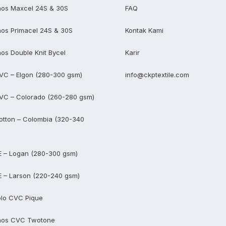
os Maxcel 24S & 30S
FAQ
os Primacel 24S & 30S
Kontak Kami
os Double Knit Bycel
Karir
VC – Elgon (280-300 gsm)
info@ckptextile.com
VC – Colorado (260-280 gsm)
otton – Colombia (320-340
E – Logan (280-300 gsm)
E – Larson (220-240 gsm)
lo CVC Pique
aos CVC Twotone