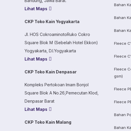
Bandung, Jawa Barat.
Bahan Ka
Lihat Maps
Bahan Ka
CKP Toko Kain Yogyakarta
Bahan Ka
Jl. HOS CokroaminotoRuko Cokro
Square Blok M (Sebelah Hotel Ekkon)
Fleece C
Yogyakarta, D.I.Yogyakarta
Fleece C
Lihat Maps
Fleece C
CKP Toko Kain Denpasar
gsm)
Kompleks Pertokoan Imam Bonjol
Fleece P
Square Blok A No.26,Pemecutan Klod,
Denpasar Barat
Fleece P
Lihat Maps
Bahan Po
CKP Toko Kain Malang
Bahan K