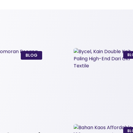
BLOG
BL
BL