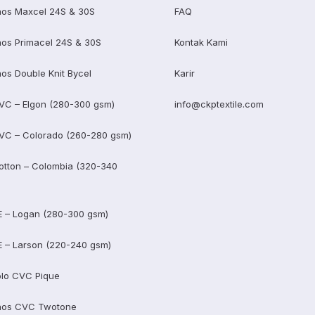
os Maxcel 24S & 30S
FAQ
os Primacel 24S & 30S
Kontak Kami
os Double Knit Bycel
Karir
VC – Elgon (280-300 gsm)
info@ckptextile.com
VC – Colorado (260-280 gsm)
otton – Colombia (320-340
E – Logan (280-300 gsm)
E – Larson (220-240 gsm)
lo CVC Pique
aos CVC Twotone