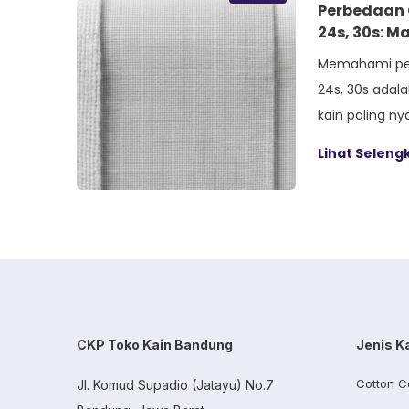
Perbedaan 
24s, 30s: M
Memahami pe
24s, 30s ada
kain paling n
Banyak orang
Lihat Selen
angka-angka 
dan mana yan
tropis Indone
Memilih jenis
soal harga a
saat dipakai s
CKP Toko Kain Bandung
Jenis K
Cotton C
Jl. Komud Supadio (Jatayu) No.7