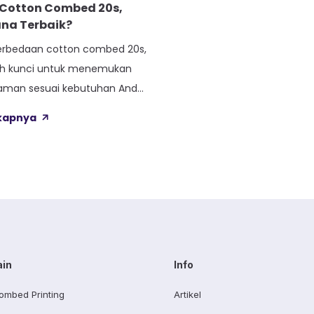
Cotton Combed 20s,
ana Terbaik?
rbedaan cotton combed 20s,
lah kunci untuk menemukan
yaman sesuai kebutuhan Anda.
 masih bingung dengan
gkapnya
di belakang cotton combed
g paling cocok untuk cuaca
sia yang panas dan lembab.
 kain yang tepat bukan sekadar
tau penampilan. Kenyamanan
eharian, […]
ain
Info
ombed Printing
Artikel