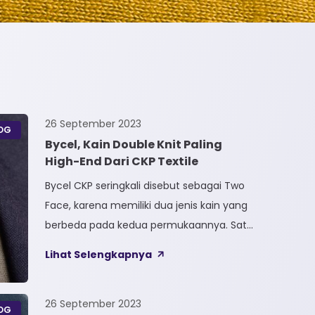
26 September 2023
OG
Bycel, Kain Double Knit Paling
High-End Dari CKP Textile
Bycel CKP seringkali disebut sebagai Two
Face, karena memiliki dua jenis kain yang
berbeda pada kedua permukaannya. Satu
sisi kain terbuat dari Full Polyester
Lihat Selengkapnya
sedangkan sisi lainnya terbuat dari Full
Cotton. Kain Bycel merupakan kain High-
End karena bersifat Fungsional, dapat
26 September 2023
OG