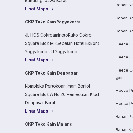
Bandung, Jawa Barat.
Bahan Ka
Lihat Maps
Bahan Ka
CKP Toko Kain Yogyakarta
Bahan Ka
Jl. HOS CokroaminotoRuko Cokro
Square Blok M (Sebelah Hotel Ekkon)
Fleece C
Yogyakarta, D.I.Yogyakarta
Fleece C
Lihat Maps
Fleece C
CKP Toko Kain Denpasar
gsm)
Kompleks Pertokoan Imam Bonjol
Fleece P
Square Blok A No.26,Pemecutan Klod,
Denpasar Barat
Fleece P
Lihat Maps
Bahan Po
CKP Toko Kain Malang
Bahan K