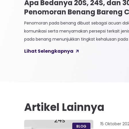
Apa Bedanya 20S, 24S, dan 
Penomoran Benang Bareng CK
Penomoran pada benang dibuat sebagai acuan 
komunikasi serta menyamakan persepsi terkait jen
pada benang menunjukkan tingkat kehalusan pada 
Sistem penomoran sendiri terbagi menjadi dua, Ti
Lihat Selengkapnya
Langsung. 1. Penomoran Tidak Langsung Penomora
biasa diaplikasikan pada jenis Natural Fiber, seperti
Satuan yang paling […]
Artikel Lainnya
15 Oktober 20
BLOG