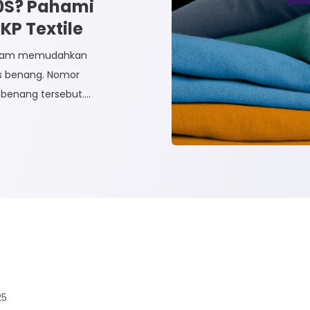
30S? Pahami
P Textile
dalam memudahkan
is benang. Nomor
benang tersebut.
dak Langsung dan
n Tidak Langsung
 Rayon dan Cotton.
25