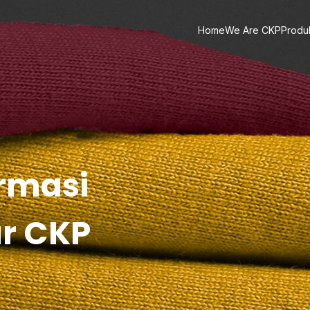
Home
We Are CKP
Produ
ormasi
ar CKP