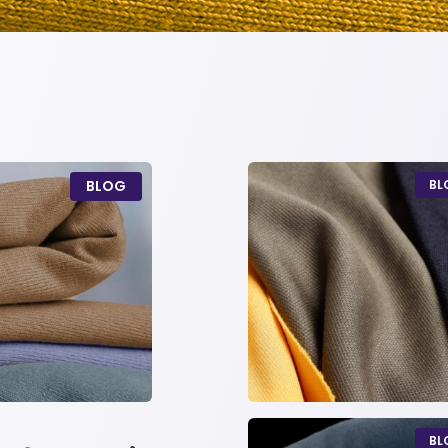
BLOG
BL
BL