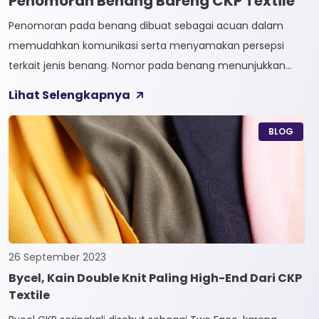
Penomoran Benang Bareng CKP Textile
Penomoran pada benang dibuat sebagai acuan dalam
memudahkan komunikasi serta menyamakan persepsi
terkait jenis benang. Nomor pada benang menunjukkan
tingkat kehalusan pada benang tersebut. Sistem
Lihat Selengkapnya
penomoran sendiri terbagi menjadi dua, Tidak Langsung dan
Langsung. 1. Penomoran Tidak Langsung Penomoran Tidak
BLOG
Langsung biasa diaplikasikan pada jenis Natural Fiber, seperti
Rayon dan Cotton. Satuan yang paling […]
26 September 2023
Bycel, Kain Double Knit Paling High-End Dari CKP
Textile