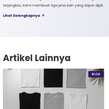
terjangkau, Kami membuat tiga jenis kain yang dapat dipilih
sesuai kebutuhan customer 1. SOFTCEL Softcel merupakan
Lihat Selengkapnya
kain yang bahan dasarnya 100% cotton. Softcel juga sering
disebut sebagai semi combed karna memiliki sifat kain yang
hampir mirip dengan cotton combed dari segi kelembutan
[…]
Artikel Lainnya
BLOG