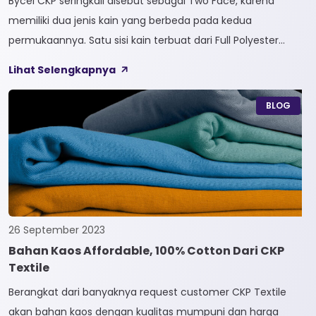
Bycel CKP seringkali disebut sebagai Two Face, karena
memiliki dua jenis kain yang berbeda pada kedua
permukaannya. Satu sisi kain terbuat dari Full Polyester
sedangkan sisi lainnya terbuat dari Full Cotton. Kain
Lihat Selengkapnya
Bycel merupakan kain High-End karena bersifat Fungsional,
dapat digunakan sesuai kebutuhan customer. Selain itu,
BLOG
kain Bycel juga diberi teknologi teranyar yakni pemberian
dua jenis […]
26 September 2023
Bahan Kaos Affordable, 100% Cotton Dari CKP
Textile
Berangkat dari banyaknya request customer CKP Textile
akan bahan kaos dengan kualitas mumpuni dan harga