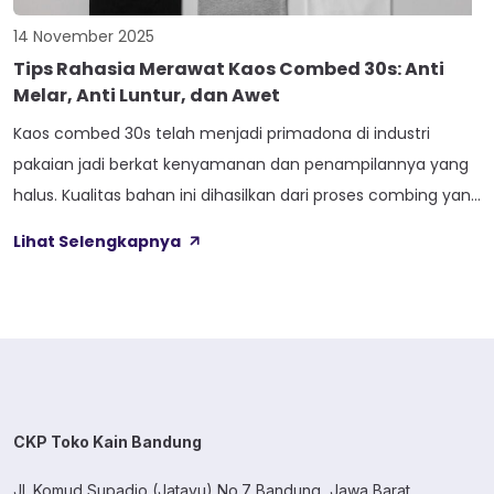
14 November 2025
Tips Rahasia Merawat Kaos Combed 30s: Anti
Melar, Anti Luntur, dan Awet
Kaos combed 30s telah menjadi primadona di industri
pakaian jadi berkat kenyamanan dan penampilannya yang
halus. Kualitas bahan ini dihasilkan dari proses combing yang
menghilangkan serat-serat pendek dan kasar,
Lihat Selengkapnya
menghasilkan kain yang lembut di kulit. Meskipun unggul,
kaos combed 30s yang relatif tipis dan ringan memerlukan
penanganan khusus agar tetap terjaga kualitasnya.
Perawatan yang salah […]
CKP Toko Kain Bandung
Jl. Komud Supadio (Jatayu) No.7 Bandung, Jawa Barat.