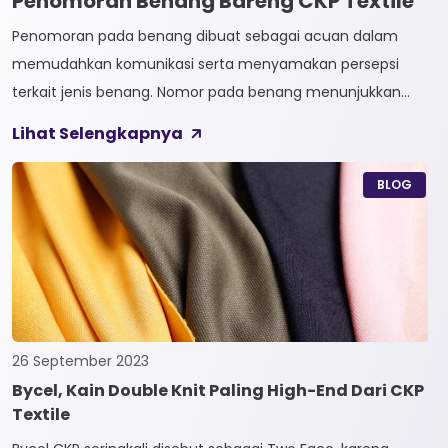
Penomoran Benang Bareng CKP Textile
Penomoran pada benang dibuat sebagai acuan dalam
memudahkan komunikasi serta menyamakan persepsi
terkait jenis benang. Nomor pada benang menunjukkan
tingkat kehalusan pada benang tersebut. Sistem
Lihat Selengkapnya
penomoran sendiri terbagi menjadi dua, Tidak Langsung dan
Langsung. 1. Penomoran Tidak Langsung Penomoran Tidak
BLOG
Langsung biasa diaplikasikan pada jenis Natural Fiber, seperti
Rayon dan Cotton. Satuan yang paling […]
26 September 2023
Bycel, Kain Double Knit Paling High-End Dari CKP
Textile