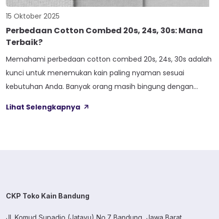
15 Oktober 2025
Perbedaan Cotton Combed 20s, 24s, 30s: Mana
Terbaik?
Memahami perbedaan cotton combed 20s, 24s, 30s adalah
kunci untuk menemukan kain paling nyaman sesuai
kebutuhan Anda. Banyak orang masih bingung dengan
angka-angka di belakang cotton combed dan mana yang
Lihat Selengkapnya
paling cocok untuk cuaca tropis Indonesia yang panas dan
lembab. Memilih jenis kain yang tepat bukan sekadar soal
harga atau penampilan. Kenyamanan saat dipakai seharian,
[…]
CKP Toko Kain Bandung
Jl. Komud Supadio (Jatayu) No.7 Bandung, Jawa Barat.