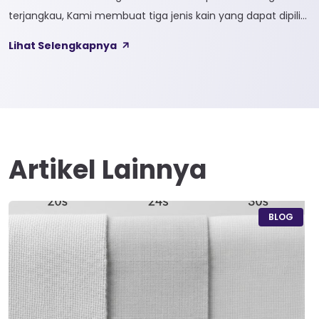
terjangkau, Kami membuat tiga jenis kain yang dapat dipilih
sesuai kebutuhan customer 1. SOFTCEL Softcel merupakan
Lihat Selengkapnya
kain yang bahan dasarnya 100% cotton. Softcel juga sering
disebut sebagai semi combed karna memiliki sifat kain yang
hampir mirip dengan cotton combed dari segi kelembutan
[…]
Artikel Lainnya
BLOG