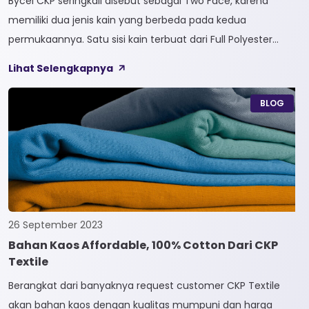
Bycel CKP seringkali disebut sebagai Two Face, karena
memiliki dua jenis kain yang berbeda pada kedua
permukaannya. Satu sisi kain terbuat dari Full Polyester
sedangkan sisi lainnya terbuat dari Full Cotton. Kain
Lihat Selengkapnya
Bycel merupakan kain High-End karena bersifat Fungsional,
dapat digunakan sesuai kebutuhan customer. Selain itu,
BLOG
kain Bycel juga diberi teknologi teranyar yakni pemberian
dua jenis […]
26 September 2023
Bahan Kaos Affordable, 100% Cotton Dari CKP
Textile
Berangkat dari banyaknya request customer CKP Textile
akan bahan kaos dengan kualitas mumpuni dan harga