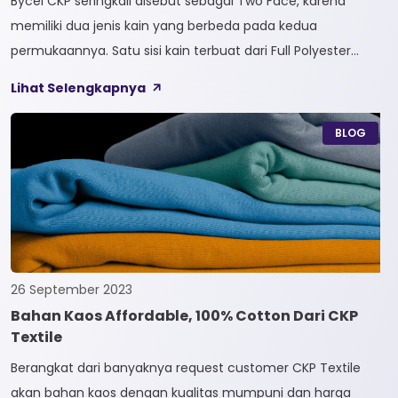
Bycel CKP seringkali disebut sebagai Two Face, karena
memiliki dua jenis kain yang berbeda pada kedua
permukaannya. Satu sisi kain terbuat dari Full Polyester
sedangkan sisi lainnya terbuat dari Full Cotton. Kain
Lihat Selengkapnya
Bycel merupakan kain High-End karena bersifat Fungsional,
dapat digunakan sesuai kebutuhan customer. Selain itu,
BLOG
kain Bycel juga diberi teknologi teranyar yakni pemberian
dua jenis […]
26 September 2023
Bahan Kaos Affordable, 100% Cotton Dari CKP
Textile
Berangkat dari banyaknya request customer CKP Textile
akan bahan kaos dengan kualitas mumpuni dan harga