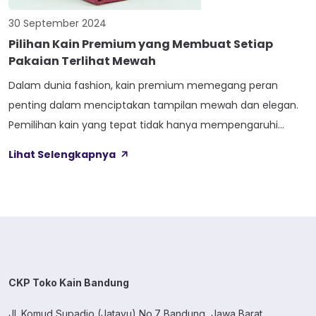
30 September 2024
Pilihan Kain Premium yang Membuat Setiap
Pakaian Terlihat Mewah
Dalam dunia fashion, kain premium memegang peran
penting dalam menciptakan tampilan mewah dan elegan.
Pemilihan kain yang tepat tidak hanya mempengaruhi
tampilan pakaian, tetapi juga kenyamanan dan daya tahan.
Lihat Selengkapnya
Kain premium menawarkan kualitas unggul yang mampu
memberikan sentuhan elegan pada setiap jenis pakaian.
Pada artikel ini, kami akan membahas beberapa pilihan kain
premium terbaik yang […]
CKP Toko Kain Bandung
Jl. Komud Supadio (Jatayu) No.7 Bandung, Jawa Barat.