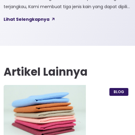
terjangkau, Kami membuat tiga jenis kain yang dapat dipilih
sesuai kebutuhan customer 1. SOFTCEL Softcel merupakan
Lihat Selengkapnya
kain yang bahan dasarnya 100% cotton. Softcel juga sering
disebut sebagai semi combed karna memiliki sifat kain yang
hampir mirip dengan cotton combed dari segi kelembutan
[…]
Artikel Lainnya
BLOG