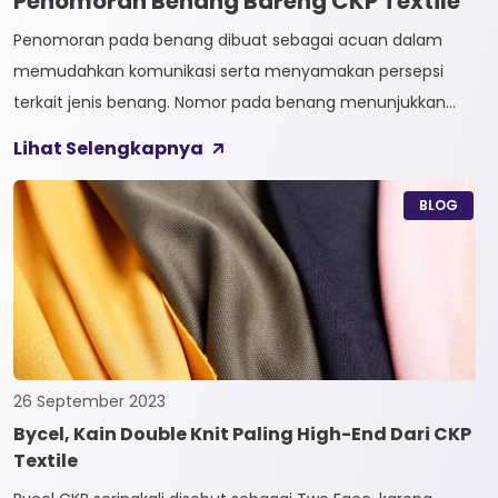
Penomoran Benang Bareng CKP Textile
Penomoran pada benang dibuat sebagai acuan dalam
memudahkan komunikasi serta menyamakan persepsi
terkait jenis benang. Nomor pada benang menunjukkan
tingkat kehalusan pada benang tersebut. Sistem
Lihat Selengkapnya
penomoran sendiri terbagi menjadi dua, Tidak Langsung dan
Langsung. 1. Penomoran Tidak Langsung Penomoran Tidak
BLOG
Langsung biasa diaplikasikan pada jenis Natural Fiber, seperti
Rayon dan Cotton. Satuan yang paling […]
26 September 2023
Bycel, Kain Double Knit Paling High-End Dari CKP
Textile