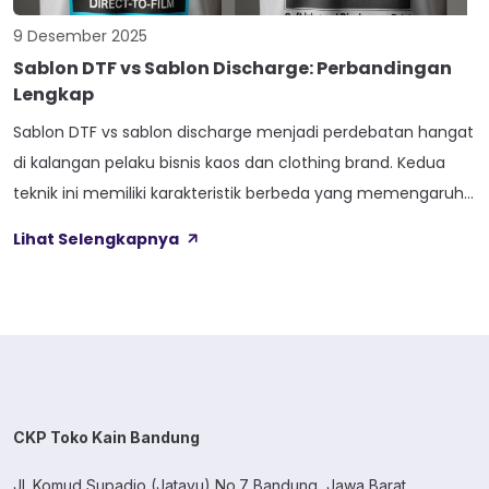
9 Desember 2025
Sablon DTF vs Sablon Discharge: Perbandingan
Lengkap
Sablon DTF vs sablon discharge menjadi perdebatan hangat
di kalangan pelaku bisnis kaos dan clothing brand. Kedua
teknik ini memiliki karakteristik berbeda yang memengaruhi
hasil akhir, biaya produksi, hingga kenyamanan pemakaian.
Lihat Selengkapnya
Artikel ini akan membantu Anda memahami perbedaan
keduanya secara mendalam agar bisa memilih teknik cetak
sablon yang tepat. Apa Itu Sablon DTF? Sablon DTF […]
CKP Toko Kain Bandung
Jl. Komud Supadio (Jatayu) No.7 Bandung, Jawa Barat.