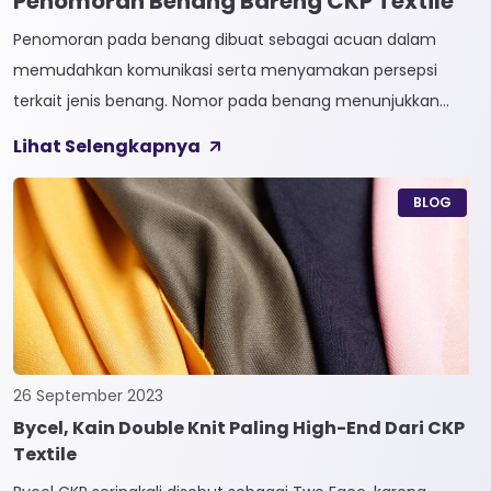
Penomoran Benang Bareng CKP Textile
Penomoran pada benang dibuat sebagai acuan dalam
memudahkan komunikasi serta menyamakan persepsi
terkait jenis benang. Nomor pada benang menunjukkan
tingkat kehalusan pada benang tersebut. Sistem
Lihat Selengkapnya
penomoran sendiri terbagi menjadi dua, Tidak Langsung dan
Langsung. 1. Penomoran Tidak Langsung Penomoran Tidak
BLOG
Langsung biasa diaplikasikan pada jenis Natural Fiber, seperti
Rayon dan Cotton. Satuan yang paling […]
26 September 2023
Bycel, Kain Double Knit Paling High-End Dari CKP
Textile