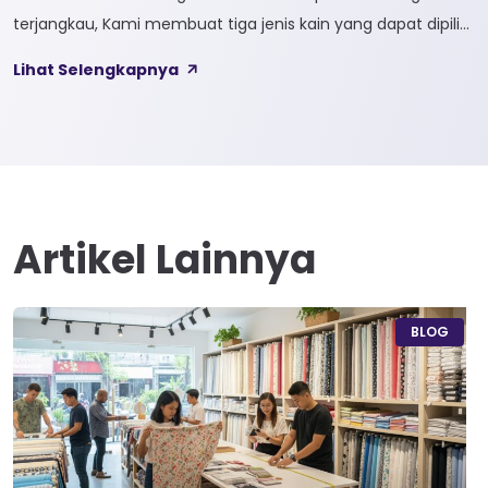
terjangkau, Kami membuat tiga jenis kain yang dapat dipilih
sesuai kebutuhan customer 1. SOFTCEL Softcel merupakan
Lihat Selengkapnya
kain yang bahan dasarnya 100% cotton. Softcel juga sering
disebut sebagai semi combed karna memiliki sifat kain yang
hampir mirip dengan cotton combed dari segi kelembutan
[…]
Artikel Lainnya
BLOG