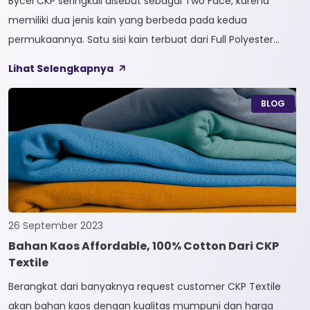
Bycel CKP seringkali disebut sebagai Two Face, karena
memiliki dua jenis kain yang berbeda pada kedua
permukaannya. Satu sisi kain terbuat dari Full Polyester
sedangkan sisi lainnya terbuat dari Full Cotton. Kain
Lihat Selengkapnya
Bycel merupakan kain High-End karena bersifat Fungsional,
dapat digunakan sesuai kebutuhan customer. Selain itu,
BLOG
kain Bycel juga diberi teknologi teranyar yakni pemberian
dua jenis […]
26 September 2023
Bahan Kaos Affordable, 100% Cotton Dari CKP
Textile
Berangkat dari banyaknya request customer CKP Textile
akan bahan kaos dengan kualitas mumpuni dan harga