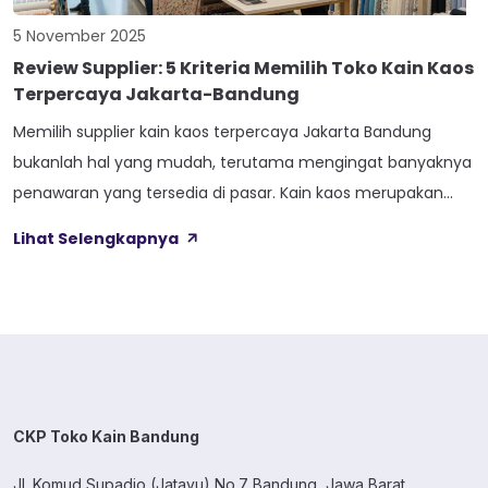
5 November 2025
Review Supplier: 5 Kriteria Memilih Toko Kain Kaos
Terpercaya Jakarta-Bandung
Memilih supplier kain kaos terpercaya Jakarta Bandung
bukanlah hal yang mudah, terutama mengingat banyaknya
penawaran yang tersedia di pasar. Kain kaos merupakan
salah satu bahan dasar yang paling diminati karena
Lihat Selengkapnya
fleksibilitasnya, cocok untuk berbagai industri fashion, start-
up clothing, hingga usaha rumahan. Di tengah persaingan
yang ketat, penting bagi para pengusaha atau desainer
untuk mengetahui kriteria […]
CKP Toko Kain Bandung
Jl. Komud Supadio (Jatayu) No.7 Bandung, Jawa Barat.