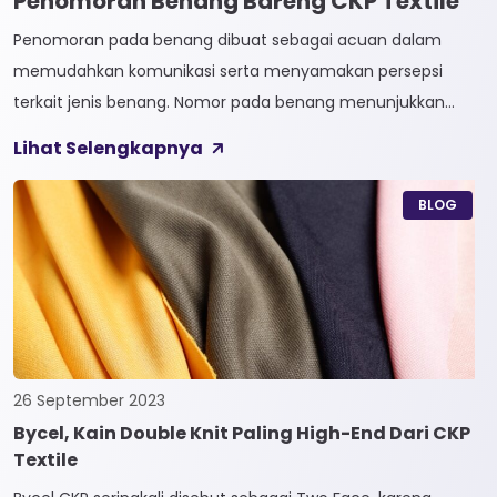
Penomoran Benang Bareng CKP Textile
Penomoran pada benang dibuat sebagai acuan dalam
memudahkan komunikasi serta menyamakan persepsi
terkait jenis benang. Nomor pada benang menunjukkan
tingkat kehalusan pada benang tersebut. Sistem
Lihat Selengkapnya
penomoran sendiri terbagi menjadi dua, Tidak Langsung dan
Langsung. 1. Penomoran Tidak Langsung Penomoran Tidak
BLOG
Langsung biasa diaplikasikan pada jenis Natural Fiber, seperti
Rayon dan Cotton. Satuan yang paling […]
26 September 2023
Bycel, Kain Double Knit Paling High-End Dari CKP
Textile